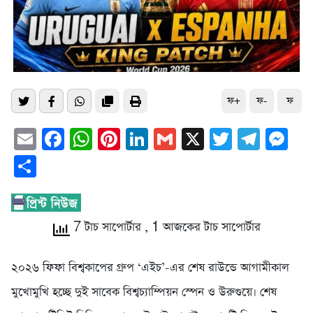
ফ+
ফ-
ফ
Email
Facebook
WhatsApp
Pinterest
LinkedIn
Gmail
X
Twitter
Tele
Me
Share
7 টাচ সাপোর্টার
, 1 আজকের টাচ সাপোর্টার
২০২৬ ফিফা বিশ্বকাপের গ্রুপ ‘এইচ’-এর শেষ রাউন্ডে আগামীকাল
মুখোমুখি হচ্ছে দুই সাবেক বিশ্বচ্যাম্পিয়ন স্পেন ও উরুগুয়ে। শেষ