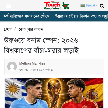
Bengali
▼
অর্থ-বাণিজ্যের সমাধানের খোঁজে
উন্নয়নের ছোঁয়ায় বিজ্ঞান তথ্য ও প্রযুক
/
প্রচ্ছদ
খেলাধুলার আনন্দ
উরুগুয়ে বনাম স্পেন: ২০২৬
বিশ্বকাপের বাঁচা-মরার লড়াই
Methon Mankhin
জুন ২৬, ২০২৬ ১২:৫৮ অপরাহ্ণ