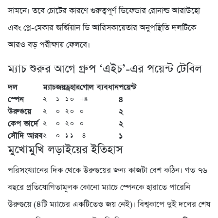
সামনে। তবে চোটের কারণে গুরুত্বপূর্ণ ডিফেন্ডার রোনাল্ড আরাউহো
এবং প্লে-মেকার জর্জিয়ান ডি আরিসকায়েতার অনুপস্থিতি দলটিকে
আরও বড় পরীক্ষায় ফেলবে।
ম্যাচ শুরুর আগে গ্রুপ ‘এইচ’-এর পয়েন্ট টেবিল
দল
ম্যাচ
জয়
ড্র
হার
গোল ব্যবধান
পয়েন্ট
স্পেন
৪
২
১
১
০
+৪
উরুগুয়ে
২
২
০
২
০
০
কেপ ভার্দে
২
২
০
২
০
০
সৌদি আরব
১
২
০
১
১
-৪
মুখোমুখি লড়াইয়ের ইতিহাস
পরিসংখ্যানের দিক থেকে উরুগুয়ের জন্য কাজটা বেশ কঠিন। গত ৭৬
বছরে প্রতিযোগিতামূলক কোনো ম্যাচে স্পেনকে হারাতে পারেনি
উরুগুয়ে (৪টি ম্যাচের একটিতেও জয় নেই)। বিশ্বকাপে দুই দলের শেষ