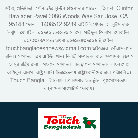
সিইও, প্রতিষ্ঠাতা: স্পীন ডক্টর ক্লিন্টন হাওলাদার পাভেল : ঠিকানা: Clinton
Hawlader Pavel 3086 Woods Way San Jose, CA-
95148 ফোন: +1408512-9289 আইটি বিশেষজ্ঞ: ১. লুইস দারু
নিঝুম। ‎মোবাইল: ০১৭৫৯০০৩৬৯৩ ২. মো. সাইফুল ইসলাম। মোবাইল:
০১৭৩৩৪৩৭৫৯৬ অথবা ০৯৬৯৬৪৩৭৫৯৬ ই-মেইল:
touchbangladeshnews@gmail.com ডাইরেক্টর: গৌরাঙ্গ বর্মন
অনিক। সম্পাদক: এম.এ.ইউ. খান। নির্বাহী সম্পাদক: বার্তা সম্পাদক: জেমস
আব্দুর রহিম রানা । মফস্বল সম্পাদক: ব্যবস্থাপনা সম্পাদক: লায়ন মোঃ
আশিকুল আলম। রাষ্ট্রীয়বাদী চিন্তাচেতনায় রাষ্ট্রীয়বাদীদের দ্বারা পরিচালিত।
Touch Bangla - টাচ বাংলা প্রকাশনার অন্তর্ভুক্ত। পৃষ্ঠপোষকতায়:
বাংলাদেশ সাপোর্টার্স ফোরাম।