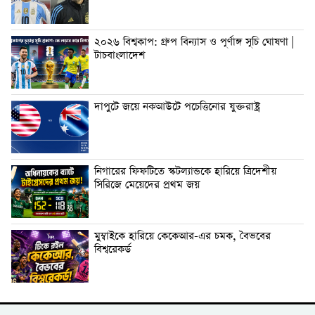
২০২৬ বিশ্বকাপ: গ্রুপ বিন্যাস ও পূর্ণাঙ্গ সূচি ঘোষণা |
টাচবাংলাদেশ
দাপুটে জয়ে নকআউটে পচেত্তিনোর যুক্তরাষ্ট্র
নিগারের ফিফটিতে স্কটল্যান্ডকে হারিয়ে ত্রিদেশীয়
সিরিজে মেয়েদের প্রথম জয়
মুম্বাইকে হারিয়ে কেকেআর-এর চমক, বৈভবের
বিশ্বরেকর্ড