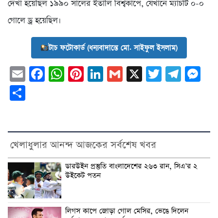
দেখা হয়েছিল ১৯৯০ সালের ইতালি বিশ্বকাপে, যেখানে ম্যাচটি ০-০
গোলে ড্র হয়েছিল।
টাচ ফটোকার্ড (ধন্যবাদান্তে মো. সাইফুল ইসলাম)
Email
Facebook
WhatsApp
Pinterest
LinkedIn
Gmail
X
Twitter
Tele
Me
Share
খেলাধুলার আনন্দ আজকের সর্বশেষ খবর
ডারউইন প্রস্তুতি বাংলাদেশের ২৬৩ রান, সিএ’র ২
উইকেট পতন
লিগস কাপে জোড়া গোল মেসির, ভেঙে দিলেন