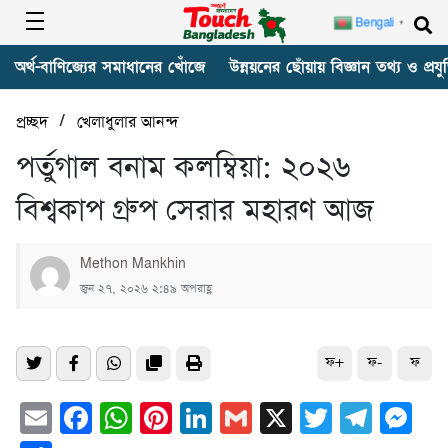
Bengali
▼
অর্থ-বাণিজ্যের সমাধানের খোঁজে
উন্নয়নের ছোঁয়ায় বিজ্ঞান তথ্য ও প্রযুক
/
প্রচ্ছদ
খেলাধুলার আনন্দ
পর্তুগাল বনাম কলম্বিয়া: ২০২৬
বিশ্বকাপ গ্রুপ সেরার মহারণ আজ
Methon Mankhin
জুন ২৭, ২০২৬ ২:৪৯ অপরাহ্ণ
ফ+
ফ-
ফ
Email
Facebook
WhatsApp
Pinterest
LinkedIn
Gmail
X
Twitter
Tele
Me