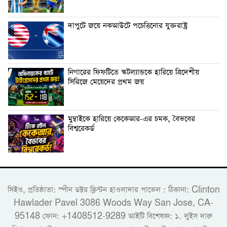
দাপুটে জয়ে নকআউটে পচেত্তিনোর যুক্তরাষ্ট্র
নিগারের ফিফটিতে স্কটল্যান্ডকে হারিয়ে ত্রিদেশীয়
সিরিজে মেয়েদের প্রথম জয়
মুম্বাইকে হারিয়ে কেকেআর-এর চমক, বৈভবের
বিশ্বরেকর্ড
সিইও, প্রতিষ্ঠাতা: স্পীন ডক্টর ক্লিন্টন হাওলাদার পাভেল : ঠিকানা: Clinton
Hawlader Pavel 3086 Woods Way San Jose, CA-
95148 ফোন: +1408512-9289 আইটি বিশেষজ্ঞ: ১. লুইস দারু