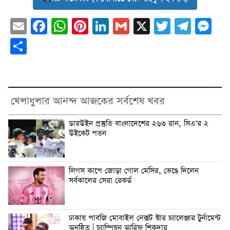
Email
Facebook
WhatsApp
Pinterest
LinkedIn
Gmail
X
Twitter
Tele
Me
Share
খেলাধুলার আনন্দ আজকের সর্বশেষ খবর
ডারউইন প্রস্তুতি বাংলাদেশের ২৬৩ রান, সিএ’র ২
উইকেট পতন
লিগস কাপে জোড়া গোল মেসির, ভেঙে দিলেন
সর্বকালের সেরা রেকর্ড
ঢাকায় পাবজি মোবাইল নেক্সট স্টার চ্যালেঞ্জার টুর্নামেন্ট
অনুষ্ঠিত | চ্যাম্পিয়ন আরিফ শিকদার