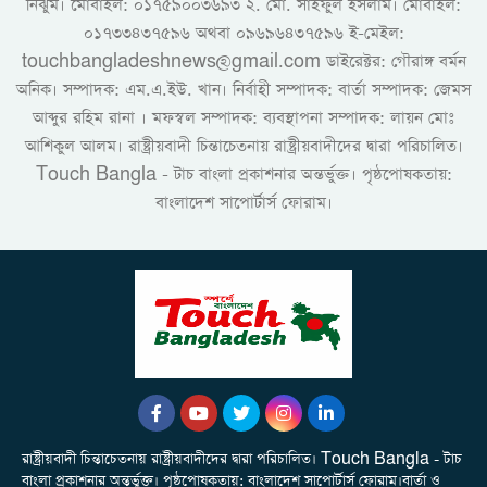
নিঝুম। ‎মোবাইল: ০১৭৫৯০০৩৬৯৩ ২. মো. সাইফুল ইসলাম। মোবাইল:
০১৭৩৩৪৩৭৫৯৬ অথবা ০৯৬৯৬৪৩৭৫৯৬ ই-মেইল:
touchbangladeshnews@gmail.com ডাইরেক্টর: গৌরাঙ্গ বর্মন
অনিক। সম্পাদক: এম.এ.ইউ. খান। নির্বাহী সম্পাদক: বার্তা সম্পাদক: জেমস
আব্দুর রহিম রানা । মফস্বল সম্পাদক: ব্যবস্থাপনা সম্পাদক: লায়ন মোঃ
আশিকুল আলম। রাষ্ট্রীয়বাদী চিন্তাচেতনায় রাষ্ট্রীয়বাদীদের দ্বারা পরিচালিত।
Touch Bangla - টাচ বাংলা প্রকাশনার অন্তর্ভুক্ত। পৃষ্ঠপোষকতায়:
বাংলাদেশ সাপোর্টার্স ফোরাম।
রাষ্ট্রীয়বাদী চিন্তাচেতনায় রাষ্ট্রীয়বাদীদের দ্বারা পরিচালিত। Touch Bangla - টাচ
বাংলা প্রকাশনার অন্তর্ভুক্ত। পৃষ্ঠপোষকতায়: বাংলাদেশ সাপোর্টার্স ফোরাম।বার্তা ও