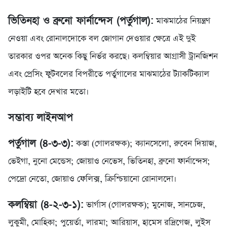
ভিতিনহা ও ব্রুনো ফার্নান্দেস (পর্তুগাল):
মাঝমাঠের নিয়ন্ত্রণ
নেওয়া এবং রোনালদোকে বল জোগান দেওয়ার ক্ষেত্রে এই দুই
তারকার ওপর অনেক কিছু নির্ভর করছে। কলম্বিয়ার আগ্রাসী ট্রানজিশন
এবং প্রেসিং ফুটবলের বিপরীতে পর্তুগালের মাঝমাঠের ট্যাকটিক্যাল
লড়াইটি হবে দেখার মতো।
সম্ভাব্য লাইনআপ
পর্তুগাল (৪-৩-৩):
কস্তা (গোলরক্ষক); ক্যানসেলো, রুবেন দিয়াজ,
ভেইগা, নুনো মেন্ডেস; জোয়াও নেভেস, ভিতিনহা, ব্রুনো ফার্নান্দেস;
পেদ্রো নেতো, জোয়াও ফেলিক্স, ক্রিশ্চিয়ানো রোনালদো।
কলম্বিয়া (৪-২-৩-১):
ভার্গাস (গোলরক্ষক); মুনোজ, সানচেজ,
লুকুমী, মোহিকা; পুয়ের্তা, লারমা; আরিয়াস, হামেস রদ্রিগেজ, লুইস