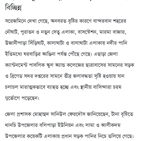
বিচ্ছিন্ন
সরেজমিনে দেখা গেছে, অনবরত বৃষ্টির কারণে বান্দরবান শহরের
নৌঘাট, পুরাতন ও নতুন সেতু এলাকা, বাসস্টেশন, মারমা বাজার,
উজানীপাড়া সিঁড়িঘাট, কালাঘাটা ও বালাঘাটা এলাকায় নদীর পানি
ইতিমধ্যে ঘরবাড়ির আঙিনা পর্যন্ত পৌঁছে গেছে। এছাড়া জেলা
ক্যান্টনমেন্ট পাবলিক স্কুল অ্যান্ড কলেজের ছাত্রাবাসের সামনের সড়ক
ও ব্রিগেড সদর দপ্তরের সামনে তীব্র জলাবদ্ধতা সৃষ্টি হওয়ায় যান
চলাচল মারাত্মকভাবে ব্যাহত হচ্ছে এবং স্থানীয় বাসিন্দারা চরম
দুর্ভোগে পড়েছেন।
জেলা প্রশাসক মোহাম্মদ সানিউল ফেরদৌস জানিয়েছেন, টানা বৃষ্টিতে
থানচি উপজেলার বলিপাড়া ইউনিয়ন এবং লামা ও আলীকদম
উপজেলার কয়েকটি এলাকায় প্রধান সড়ক পানির নিচে তলিয়ে গেছে।