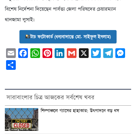
বিশেষ নির্দেশনা দিয়েছেন পার্বত্য জেলা পরিষদের চেয়ারম্যান
থানজামা লুসাই।
টাচ ফটোকার্ড (ধন্যবাদান্তে মো. সাইফুল ইসলাম)
Email
Facebook
WhatsApp
Pinterest
LinkedIn
Gmail
X
Twitter
Tele
Me
Share
সারাবাংলার চিত্র আজকের সর্বশেষ খবর
শিল্পাঞ্চলে গ্যাসের হাহাকার: উৎপাদনে বড় ধস