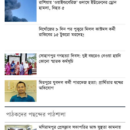
রাশিয়ায় ‘ওয়াইল্ডবেরিজ’ গুদামে ইউক্রেনের ড্রোন
হামলা, নিহত ৫
নিখোঁজের ৯ দিন পর পুকুরে মিলল কাস্টমস কর্মী
রাকিবের ১৫ টুকরো মরদেহ!
সোহাগপুর গণহত্যা দিবস: দুই বছরেও নেওয়া হয়নি
কোনো স্মারক কর্মসূচি
মিরপুরে যুবদল কর্মী পারভেজ হত্যা: প্রার্থিতার দ্বন্দ্বের
অভিযোগ
পাঠকদের পছন্দের পাঠশালা
মণিরামপুর প্রেসক্লাব সভাপতির আশু সুস্থতা কামনায়