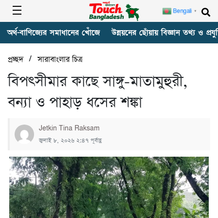
Bengali
▼
অর্থ-বাণিজ্যের সমাধানের খোঁজে
উন্নয়নের ছোঁয়ায় বিজ্ঞান তথ্য ও প্রযুক
/
প্রচ্ছদ
সারাবাংলার চিত্র
বিপৎসীমার কাছে সাঙ্গু-মাতামুহুরী,
বন্যা ও পাহাড় ধসের শঙ্কা
Jetkin Tina Raksam
জুলাই ৮, ২০২৬ ২:৪৭ পূর্বাহ্ণ