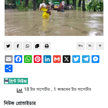
ফ+
ফ-
ফ
Email
Facebook
WhatsApp
Pinterest
LinkedIn
Gmail
X
Twitter
Tele
Me
Share
18 টাচ সাপোর্টার
, 1 আজকের টাচ সাপোর্টার
নিউজ প্রোভাইডার