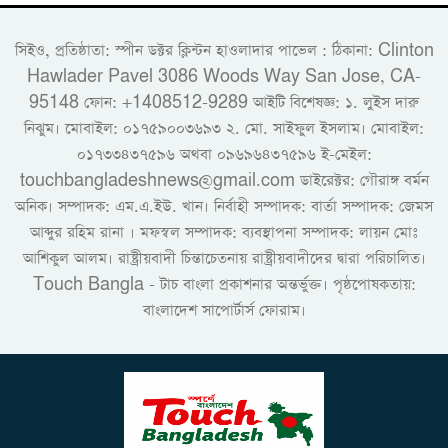
সিইও, প্রতিষ্ঠাতা: স্পীন ডক্টর ক্লিন্টন হাওলাদার পাভেল : ঠিকানা: Clinton
Hawlader Pavel 3086 Woods Way San Jose, CA-
95148 ফোন: +1408512-9289 আইটি বিশেষজ্ঞ: ১. লুইস দারু
নিঝুম। ‎মোবাইল: ০১৭৫৯০০৩৬৯৩ ২. মো. সাইফুল ইসলাম। মোবাইল:
০১৭৩৩৪৩৭৫৯৬ অথবা ০৯৬৯৬৪৩৭৫৯৬ ই-মেইল:
touchbangladeshnews@gmail.com ডাইরেক্টর: গৌরাঙ্গ বর্মন
অনিক। সম্পাদক: এম.এ.ইউ. খান। নির্বাহী সম্পাদক: বার্তা সম্পাদক: জেমস
আব্দুর রহিম রানা । মফস্বল সম্পাদক: ব্যবস্থাপনা সম্পাদক: লায়ন মোঃ
আশিকুল আলম। রাষ্ট্রীয়বাদী চিন্তাচেতনায় রাষ্ট্রীয়বাদীদের দ্বারা পরিচালিত।
Touch Bangla - টাচ বাংলা প্রকাশনার অন্তর্ভুক্ত। পৃষ্ঠপোষকতায়:
বাংলাদেশ সাপোর্টার্স ফোরাম।