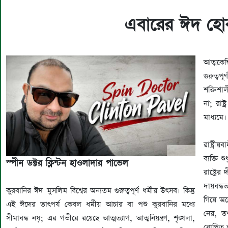
‎এবারের ঈদ হোক 
আত্মকেন
গুরুত্বপ
শক্তিশা
না; রাষ্
মাধ্যমে।
‎রাষ্ট্র
ব্যক্তি 
স্পীন ডক্টর ক্লিন্টন হাওলাদার পাভেল
রাষ্ট্রে
দায়বদ্ধ
‎কুরবানির ঈদ মুসলিম বিশ্বের অন্যতম গুরুত্বপূর্ণ ধর্মীয় উৎসব। কিন্তু
গিয়ে অন
এই ঈদের তাৎপর্য কেবল ধর্মীয় আচার বা পশু কুরবানির মধ্যে
নেয়, তখ
সীমাবদ্ধ নয়; এর গভীরে রয়েছে আত্মত্যাগ, আত্মনিয়ন্ত্রণ, শৃঙ্খলা,
রোপিত 