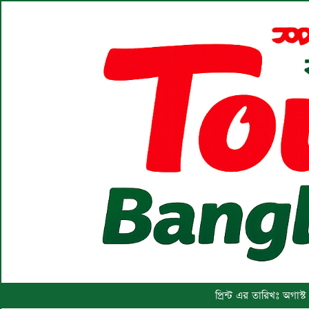
প্রিন্ট এর তারিখঃ অগাস