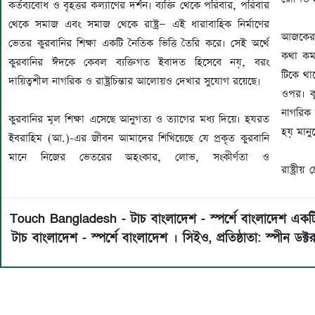
কর্তব্যবোধ ও বৃহত্তর কল্যাণের দর্শন। ব্যক্তি থেকে পরিবার, পরিবার
থেকে সমাজ এবং সমাজ থেকে রাষ্ট্র— এই ধারাবাহিক নির্মাণের
‎আজকের 
ভেতর কুরবানির শিক্ষা একটি নৈতিক ভিত্তি তৈরি করে। সেই অর্থে
কথা কম 
কুরবানির ঈদকে কেবল ব্যক্তিগত ইবাদত হিসেবে নয়, বরং
টিকে থা
দায়িত্বশীল নাগরিক ও রাষ্ট্রচিন্তার আলোয়ও দেখার সুযোগ রয়েছে।
ওপর। ক
নাগরিক 
‎কুরবানির মূল শিক্ষা এসেছে আনুগত্য ও ত্যাগের মধ্য দিয়ে। হযরত
হয় মানুষে
ইবরাহিম (আ.)-এর জীবন আমাদের শিখিয়েছে যে প্রকৃত কুরবানি
মানে নিজের ভেতরের অহংকার, লোভ, সংকীর্ণতা ও
‎রাষ্ট্
Touch Bangladesh - টাচ বাংলাদেশ - স্পর্শে বাংলাদেশ একটি অনল
টাচ বাংলাদেশ - স্পর্শে বাংলাদেশ । ‎সিইও, প্রতিষ্ঠাতা: স্প