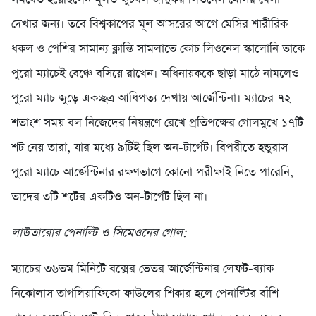
দেখার জন্য। তবে বিশ্বকাপের মূল আসরের আগে মেসির শারীরিক
ধকল ও পেশির সামান্য ক্লান্তি সামলাতে কোচ লিওনেল স্কালোনি তাকে
পুরো ম্যাচেই বেঞ্চে বসিয়ে রাখেন। অধিনায়ককে ছাড়া মাঠে নামলেও
পুরো ম্যাচ জুড়ে একচ্ছত্র আধিপত্য দেখায় আর্জেন্টিনা। ম্যাচের ৭২
শতাংশ সময় বল নিজেদের নিয়ন্ত্রণে রেখে প্রতিপক্ষের গোলমুখে ১৭টি
শট নেয় তারা, যার মধ্যে ৯টিই ছিল অন-টার্গেট। বিপরীতে হন্ডুরাস
পুরো ম্যাচে আর্জেন্টিনার রক্ষণভাগে কোনো পরীক্ষাই নিতে পারেনি,
তাদের ৩টি শটের একটিও অন-টার্গেট ছিল না।
লাউতারোর পেনাল্টি ও সিমেওনের গোল:
ম্যাচের ৩৬তম মিনিটে বক্সের ভেতর আর্জেন্টিনার লেফট-ব্যাক
নিকোলাস তাগলিয়াফিকো ফাউলের শিকার হলে পেনাল্টির বাঁশি