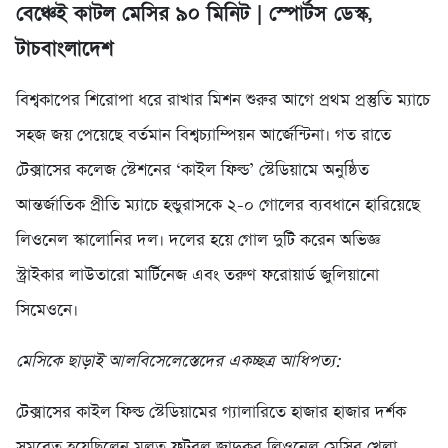
বেঞ্চেই কাটল মেসির ৯০ মিনিট | স্পোর্টস ডেস্ক,
টাচবাংলাদেশ
বিশ্বকাপের শিরোপা ধরে রাখার মিশন শুরুর আগে প্রথম প্রস্তুতি ম্যাচে
সহজ জয় পেয়েছে বর্তমান বিশ্বচ্যাম্পিয়ন আর্জেন্টিনা। গত রাতে
টেক্সাসের কলেজ স্টেশনের ‘কাইল ফিল্ড’ স্টেডিয়ামে অনুষ্ঠিত
আন্তর্জাতিক প্রীতি ম্যাচে হন্ডুরাসকে ২-০ গোলের ব্যবধানে হারিয়েছে
লিওনেল স্কালোনির দল। দলের হয়ে গোল দুটি করেন অভিজ্ঞ
স্ট্রাইকার লাউতারো মার্টিনেজ এবং তরুণ ফরোয়ার্ড জুলিয়ানো
সিমেওনে।
মেসিকে ছাড়াই আলবিসেলেস্তেদের একচ্ছত্র আধিপত্য:
টেক্সাসের কাইল ফিল্ড স্টেডিয়ামের গ্যালারিতে হাজার হাজার দর্শক
সমবেত হয়েছিলেন মূলত ফুটবল জাদুকর লিওনেল মেসির খেলা