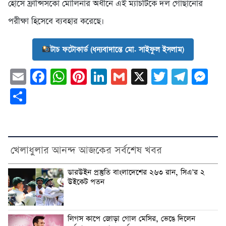
হোসে ফ্রান্সিসকো মোলিনার অধীনে এই ম্যাচটিকে দল গোছানোর
পরীক্ষা হিসেবে ব্যবহার করেছে।
টাচ ফটোকার্ড (ধন্যবাদান্তে মো. সাইফুল ইসলাম)
Email
Facebook
WhatsApp
Pinterest
LinkedIn
Gmail
X
Twitter
Tele
Me
Share
খেলাধুলার আনন্দ আজকের সর্বশেষ খবর
ডারউইন প্রস্তুতি বাংলাদেশের ২৬৩ রান, সিএ’র ২
উইকেট পতন
লিগস কাপে জোড়া গোল মেসির, ভেঙে দিলেন