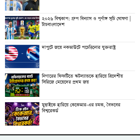
২০২৬ বিশ্বকাপ: গ্রুপ বিন্যাস ও পূর্ণাঙ্গ সূচি ঘোষণা |
টাচবাংলাদেশ
দাপুটে জয়ে নকআউটে পচেত্তিনোর যুক্তরাষ্ট্র
নিগারের ফিফটিতে স্কটল্যান্ডকে হারিয়ে ত্রিদেশীয়
সিরিজে মেয়েদের প্রথম জয়
মুম্বাইকে হারিয়ে কেকেআর-এর চমক, বৈভবের
বিশ্বরেকর্ড