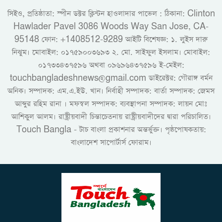
সিইও, প্রতিষ্ঠাতা: স্পীন ডক্টর ক্লিন্টন হাওলাদার পাভেল : ঠিকানা: Clinton
Hawlader Pavel 3086 Woods Way San Jose, CA-
95148 ফোন: +1408512-9289 আইটি বিশেষজ্ঞ: ১. লুইস দারু
নিঝুম। ‎মোবাইল: ০১৭৫৯০০৩৬৯৩ ২. মো. সাইফুল ইসলাম। মোবাইল:
০১৭৩৩৪৩৭৫৯৬ অথবা ০৯৬৯৬৪৩৭৫৯৬ ই-মেইল:
touchbangladeshnews@gmail.com ডাইরেক্টর: গৌরাঙ্গ বর্মন
অনিক। সম্পাদক: এম.এ.ইউ. খান। নির্বাহী সম্পাদক: বার্তা সম্পাদক: জেমস
আব্দুর রহিম রানা । মফস্বল সম্পাদক: ব্যবস্থাপনা সম্পাদক: লায়ন মোঃ
আশিকুল আলম। রাষ্ট্রীয়বাদী চিন্তাচেতনায় রাষ্ট্রীয়বাদীদের দ্বারা পরিচালিত।
Touch Bangla - টাচ বাংলা প্রকাশনার অন্তর্ভুক্ত। পৃষ্ঠপোষকতায়:
বাংলাদেশ সাপোর্টার্স ফোরাম।