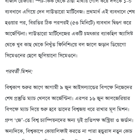
বাজান রেফারি। স্পট-কিক থেকে ঠাণ্ডা মাথায় গোল করে দলকে ১-০
ব্যবধানে এগিয়ে দেন লাউতারো মার্টিনেজ। প্রথমার্ধ এই ব্যবধানে শেষ
হওয়ার পর, বিরতির ঠিক পরপরই (৫৩ মিনিটে) ব্যবধান দ্বিগুণ করে
আর্জেন্টিনা। লাউতারো মার্টিনেজের একটি চমৎকার ব্যাকহিল অ্যাসিস্ট
থেকে খুব কাছ থেকে নিখুঁত ফিনিশিংয়ে বল জালে জড়ান ডিয়েগো
সিমেওনের ছেলে জুলিয়ানো সিমেওনে।
পরবর্তী মিশন:
বিশ্বকাপ শুরুর আগে আগামী ৯ জুন আইসল্যান্ডের বিপক্ষে নিজেদের
শেষ প্রস্তুতি ম্যাচ খেলবে আর্জেন্টিনা। এরপর ১৬ জুন আলজেরিয়ার
বিপক্ষে ম্যাচ দিয়ে শুরু হবে তাদের বিশ্বজয় ধরে রাখার মূল মিশন।
গ্রুপ ‘জে’-তে বিশ্ব চ্যাম্পিয়নদের অন্য দুই প্রতিপক্ষ অস্ট্রিয়া ও জর্ডান।
অন্যদিকে, বিশ্বকাপে কোয়ালিফাই করতে না পারা হন্ডুরাস নতুন কোচ