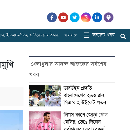
অন্যান্য খবর
হিত্য, ইতিহাস-ঐতিহ্য ও বিনোদনের ঠিকানা
সারাবাংলার চিত্র
খেলাধুলার আনন্দ
নিত্
োমুখি
খেলাধুলার আনন্দ আজকের সর্বশেষ
খবর
ডারউইন প্রস্তুতি
বাংলাদেশের ২৬৩ রান,
সিএ’র ২ উইকেট পতন
লিগস কাপে জোড়া গোল
মেসির, ভেঙে দিলেন
সর্বকালের সেরা রেকর্ড