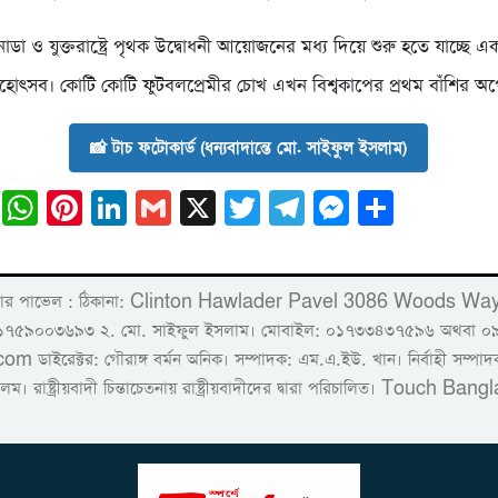
নাডা ও যুক্তরাষ্ট্রে পৃথক উদ্বোধনী আয়োজনের মধ্য দিয়ে শুরু হতে যাচ্ছে এ
োৎসব। কোটি কোটি ফুটবলপ্রেমীর চোখ এখন বিশ্বকাপের প্রথম বাঁশির অপে
📸 টাচ ফটোকার্ড (ধন্যবাদান্তে মো. সাইফুল ইসলাম)
ail
Facebook
WhatsApp
Pinterest
LinkedIn
Gmail
X
Twitter
Telegram
Messeng
Share
লিন্টন হাওলাদার পাভেল : ঠিকানা: Clinton Hawlader Pavel 3086 
াইল: ০১৭৫৯০০৩৬৯৩ ২. মো. সাইফুল ইসলাম। মোবাইল: ০১৭৩৩৪৩৭৫৯৬ অথবা
্টর: গৌরাঙ্গ বর্মন অনিক। সম্পাদক: এম.এ.ইউ. খান। নির্বাহী সম্পাদক: বা
 রাষ্ট্রীয়বাদী চিন্তাচেতনায় রাষ্ট্রীয়বাদীদের দ্বারা পরিচালিত। Touch Bangla 