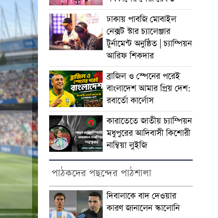
ঢাকায় পাবজি মোবাইল
নেক্সট স্টার চ্যালেঞ্জার
টুর্নামেন্ট অনুষ্ঠিত | চ্যাম্পিয়ন
আরিফ শিকদার
ব্রাজিল ও স্পেনের পরেই
বাংলাদেশ আমার প্রিয় দেশ:
রবার্তো কার্লোস
কারাতেতে জাতীয় চ্যাম্পিয়ন
মধুপুরের আদিবাসী কিশোরী
নাম্বিয়া লুইজি
পাঠকদের পছন্দের পাঠশালা
দিবালাকে বাদ দেওয়ার
কারণ জানালেন স্কালোনি