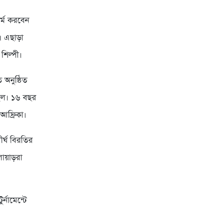
ফর্ম করবেন
। এছাড়া
শিল্পী।
 অনুষ্ঠিত
ছিল। ১৬ বছর
 আফ্রিকা।
ীর্ঘ বিরতির
লোয়াড়রা
নামেন্টে