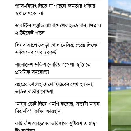
গ্যাস-বিদ্যুৎ দিতে না পারলে ক্ষমতায় থাকার
স্বপ্ন দেখবেন না
ডারউইন প্রস্তুতি বাংলাদেশের ২৬৩ রান, সিএ’র
২ উইকেট পতন
লিগস কাপে জোড়া গোল মেসির, ভেঙে দিলেন
সর্বকালের সেরা রেকর্ড
বাংলাদেশ-দক্ষিণ কোরিয়া ‘সেপা’ চুক্তিতে
প্রাথমিক সমঝোতা
বছরের শেষেই দেশে ফিরবেন শেখ হাসিনা,
অডিও বার্তায় ঘোষণা
‘মানুষ ভোট দিয়ে এমপি করেছে, সত্যটা মানুক
বিএনপি’: রুমিন ফারহানা
কচি বাঁশ কোড়লের অবিশ্বাস্য পুষ্টিগুণ ও স্বাস্থ্য
উপকারিতা