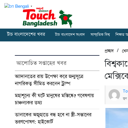
Bengali
▼
টাচ বাংলাদেশের খবর
টাচ বাংলাদেশ সংবাদ
সাম্প্রতিক বিশ্ব
শিক্ষার 
/
প্রচ্ছদ
খেল
বিশ্বকা
আলোচিত সপ্তাহের খবর
মেক্সিক
আাদালতের রায় উপেক্ষা করে জন্মসূত্রে
নাগরিকত্ব সীমিত করলেন ট্রাম্প
To
মহাশূন্যে কী ঘটে মানুষের মস্তিষ্কে? গবেষণায়
জুন
চাঞ্চল্যকর তথ্য
তালাকের অজুহাতে বন্ধ হবে না স্ত্রী-সন্তানের
ভরণপোষণ: হাইকোর্ট