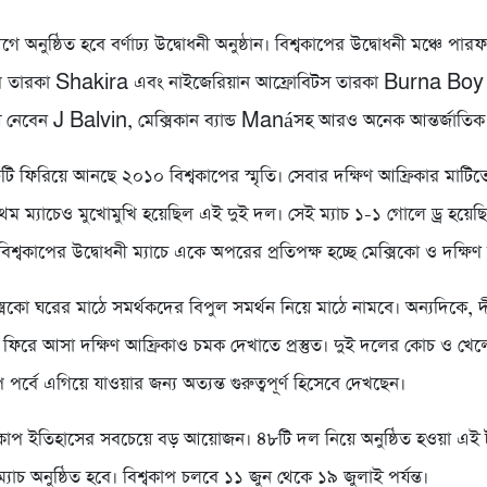
গে অনুষ্ঠিত হবে বর্ণাঢ্য উদ্বোধনী অনুষ্ঠান। বিশ্বকাপের উদ্বোধনী মঞ্চে পার
পপ তারকা Shakira এবং নাইজেরিয়ান আফ্রোবিটস তারকা Burna Boy
ংশ নেবেন J Balvin, মেক্সিকান ব্যান্ড Manáসহ আরও অনেক আন্তর্জাতিক 
াচটি ফিরিয়ে আনছে ২০১০ বিশ্বকাপের স্মৃতি। সেবার দক্ষিণ আফ্রিকার মাটিতে
্রথম ম্যাচেও মুখোমুখি হয়েছিল এই দুই দল। সেই ম্যাচ ১-১ গোলে ড্র হয়ে
্বকাপের উদ্বোধনী ম্যাচে একে অপরের প্রতিপক্ষ হচ্ছে মেক্সিকো ও দক্ষিণ
্সিকো ঘরের মাঠে সমর্থকদের বিপুল সমর্থন নিয়ে মাঠে নামবে। অন্যদিকে, দ
ে ফিরে আসা দক্ষিণ আফ্রিকাও চমক দেখাতে প্রস্তুত। দুই দলের কোচ ও খে
ুপ পর্বে এগিয়ে যাওয়ার জন্য অত্যন্ত গুরুত্বপূর্ণ হিসেবে দেখছেন।
বকাপ ইতিহাসের সবচেয়ে বড় আয়োজন। ৪৮টি দল নিয়ে অনুষ্ঠিত হওয়া এই টুর্
যাচ অনুষ্ঠিত হবে। বিশ্বকাপ চলবে ১১ জুন থেকে ১৯ জুলাই পর্যন্ত।