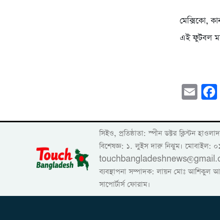
মেক্সিকো, কা
এই ফুটবল মহ
Em
সিইও, প্রতিষ্ঠাতা: স্পীন ডক্টর ক্
বিশেষজ্ঞ: ১. লুইস দারু নিঝুম। ‎মোব
touchbangladeshnews@gmail.com ডাইরেক
ব্যবস্থাপনা সম্পাদক: লায়ন মোঃ আশিকুল আলম।
সাপোর্টার্স ফোরাম।