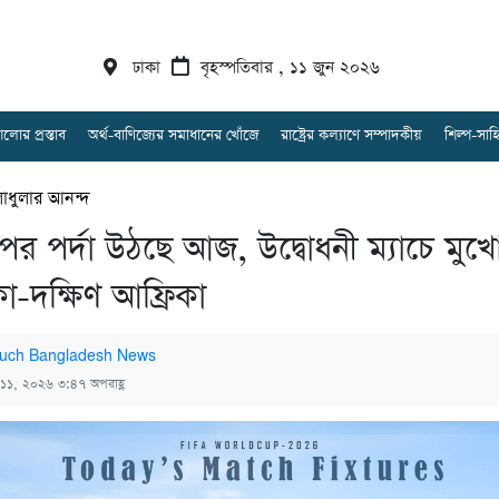
ঢাকা
বৃহস্পতিবার , ১১ জুন ২০২৬
আলোর প্রস্তাব
অর্থ-বাণিজ্যের সমাধানের খোঁজে
রাষ্ট্রের কল্যাণে সম্পাদকীয়
শিল্প-সা
াধুলার আনন্দ
পের পর্দা উঠছে আজ, উদ্বোধনী ম্যাচে মুখ
ো-দক্ষিণ আফ্রিকা
uch Bangladesh News
 ১১, ২০২৬ ৩:৪৭ অপরাহ্ণ