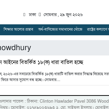
ঢাকা
সোমবার , ২৯ জুন ২০২৬
শিক্ষার আলোর প্রস্তাব
অর্থ-বাণিজ্যের সমাধানের খোঁজে
রাষ্ট্রের কল্যাণ
howdhury
শন আইনের বিতর্কিত ১৮(ক) ধারা বাতিল হচ্ছে
ন, ২০২৬-এর সবচেয়ে বিতর্কিত ১৮(ক) ধারাটি বাতিল করার সিদ্ধান্ত নিয়েছে
য় ফিরে আসার সুযোগ বন্ধ হচ্ছে। সোমবার…
্লিন্টন হাওলাদার পাভেল : ঠিকানা: Clinton Hawlader Pavel 30
ারু নিঝুম। ‎মোবাইল: ০১৭৫৯০০৩৬৯৩ ২. মো. সাইফুল ইসলাম। ম