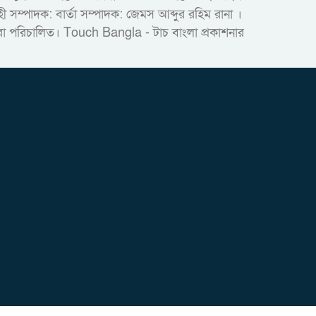
ম্পাদক: বার্তা সম্পাদক: জেমস আব্দুর রহিম রানা ।
দ্বারা পরিচালিত। Touch Bangla - টাচ বাংলা প্রকাশনার