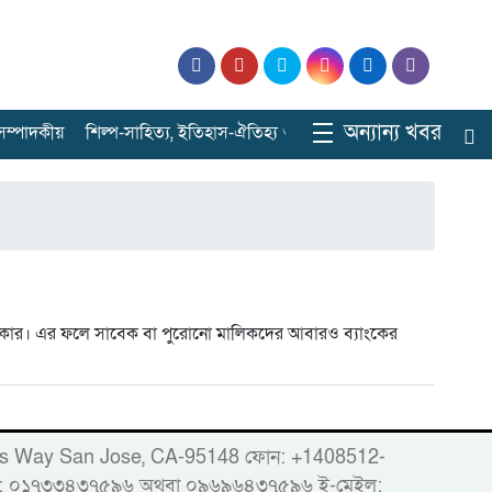
অন্যান্য খবর
ে সম্পাদকীয়
শিল্প-সাহিত্য, ইতিহাস-ঐতিহ্য ও বিনোদনের ঠিকানা
সারাবাংল
 সরকার। এর ফলে সাবেক বা পুরোনো মালিকদের আবারও ব্যাংকের
86 Woods Way San Jose, CA-95148 ফোন: +1408512-
োবাইল: ০১৭৩৩৪৩৭৫৯৬ অথবা ০৯৬৯৬৪৩৭৫৯৬ ই-মেইল: