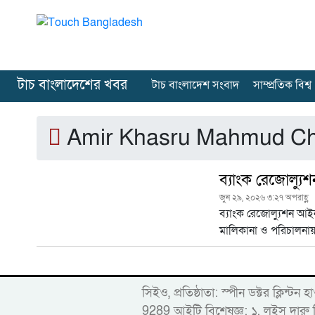
টাচ বাংলাদেশের খবর
টাচ বাংলাদেশ সংবাদ
সাম্প্রতিক বিশ্ব
Amir Khasru Mahmud C
ব্যাংক রেজোল্যু
জুন ২৯, ২০২৬ ৩:২৭ অপরাহ্ণ
ব্যাংক রেজোল্যুশন আই
মালিকানা ও পরিচালনা
সিইও, প্রতিষ্ঠাতা: স্পীন ডক্টর ক
9289 আইটি বিশেষজ্ঞ: ১. লুইস দ