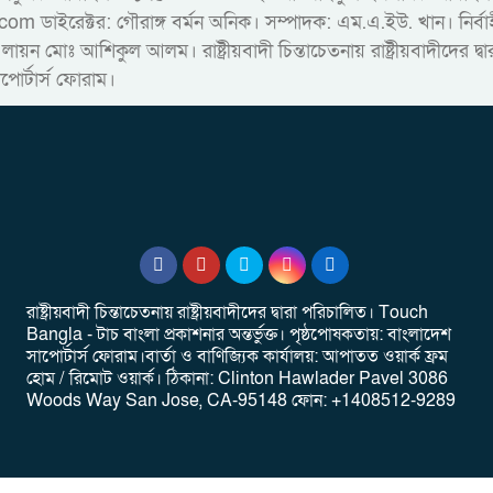
রেক্টর: গৌরাঙ্গ বর্মন অনিক। সম্পাদক: এম.এ.ইউ. খান। নির্বাহী স
 লায়ন মোঃ আশিকুল আলম। রাষ্ট্রীয়বাদী চিন্তাচেতনায় রাষ্ট্রীয়বাদীদের 
াপোর্টার্স ফোরাম।
রাষ্ট্রীয়বাদী চিন্তাচেতনায় রাষ্ট্রীয়বাদীদের দ্বারা পরিচালিত। Touch
Bangla - টাচ বাংলা প্রকাশনার অন্তর্ভুক্ত। পৃষ্ঠপোষকতায়: বাংলাদেশ
সাপোর্টার্স ফোরাম।বার্তা ও বাণিজ্যিক কার্যালয়: আপাতত ওয়ার্ক ফ্রম
হোম / রিমোট ওয়ার্ক। ‎ঠিকানা: Clinton Hawlader Pavel 3086
Woods Way San Jose, CA-95148 ‎ফোন: +1408512-9289