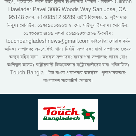
সিইও, প্রতিষ্ঠাতা: স্পীন ডক্টর ক্লিন্টন হাওলাদার পাভেল : ঠিকানা: Clinton
Hawlader Pavel 3086 Woods Way San Jose, CA-
95148 ফোন: +1408512-9289 আইটি বিশেষজ্ঞ: ১. লুইস দারু
নিঝুম। ‎মোবাইল: ০১৭৫৯০০৩৬৯৩ ২. মো. সাইফুল ইসলাম। মোবাইল:
০১৭৩৩৪৩৭৫৯৬ অথবা ০৯৬৯৬৪৩৭৫৯৬ ই-মেইল:
touchbangladeshnews@gmail.com ডাইরেক্টর: গৌরাঙ্গ বর্মন
অনিক। সম্পাদক: এম.এ.ইউ. খান। নির্বাহী সম্পাদক: বার্তা সম্পাদক: জেমস
আব্দুর রহিম রানা । মফস্বল সম্পাদক: ব্যবস্থাপনা সম্পাদক: লায়ন মোঃ
আশিকুল আলম। রাষ্ট্রীয়বাদী চিন্তাচেতনায় রাষ্ট্রীয়বাদীদের দ্বারা পরিচালিত।
Touch Bangla - টাচ বাংলা প্রকাশনার অন্তর্ভুক্ত। পৃষ্ঠপোষকতায়:
বাংলাদেশ সাপোর্টার্স ফোরাম।