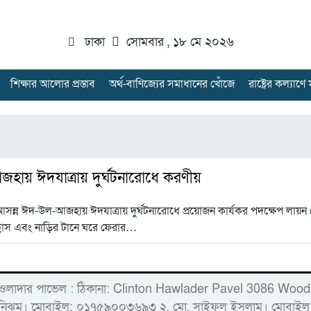
ঢাকা
সোমবার , ১৮ মে ২০২৬
শিক্ষার আলোর প্রস্তাব
অর্থ-বাণিজ্যের সমাধানের খোঁজে
রাষ্ট্রের কল্যাণ
ায় ঈদযাত্রায় দুর্ঘটনারোধে করণীয়
সন্ন ঈদ-উল-আজহায় ঈদযাত্রায় দুর্ঘটনারোধে প্রয়োজন কার্যকর পদক্ষেপ লায়ন
ছ্বাস এবং নাড়ির টানে ঘরে ফেরার…
্লিন্টন হাওলাদার পাভেল : ঠিকানা: Clinton Hawlader Pavel 30
ারু নিঝুম। ‎মোবাইল: ০১৭৫৯০০৩৬৯৩ ২. মো. সাইফুল ইসলাম। ম