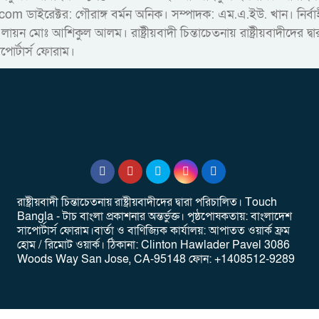
রেক্টর: গৌরাঙ্গ বর্মন অনিক। সম্পাদক: এম.এ.ইউ. খান। নির্বাহী স
 লায়ন মোঃ আশিকুল আলম। রাষ্ট্রীয়বাদী চিন্তাচেতনায় রাষ্ট্রীয়বাদীদের 
াপোর্টার্স ফোরাম।
রাষ্ট্রীয়বাদী চিন্তাচেতনায় রাষ্ট্রীয়বাদীদের দ্বারা পরিচালিত। Touch
Bangla - টাচ বাংলা প্রকাশনার অন্তর্ভুক্ত। পৃষ্ঠপোষকতায়: বাংলাদেশ
সাপোর্টার্স ফোরাম।বার্তা ও বাণিজ্যিক কার্যালয়: আপাতত ওয়ার্ক ফ্রম
হোম / রিমোট ওয়ার্ক। ‎ঠিকানা: Clinton Hawlader Pavel 3086
Woods Way San Jose, CA-95148 ‎ফোন: +1408512-9289