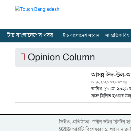
টাচ বাংলাদেশের খবর
টাচ বাংলাদেশ সংবাদ
সাম্প্রতিক বিশ্ব
Opinion Column
আসন্ন ঈদ-উল-আজহ
মে ১৮, ২০২৬ ৩:২৯ অপরাহ্ণ
তারিখ: ১৮ মে, ২০২৬ আ
সঙ্গে মিলিত হওয়ার উচ্
সিইও, প্রতিষ্ঠাতা: স্পীন ডক্টর ক
9289 আইটি বিশেষজ্ঞ: ১. লুইস দ