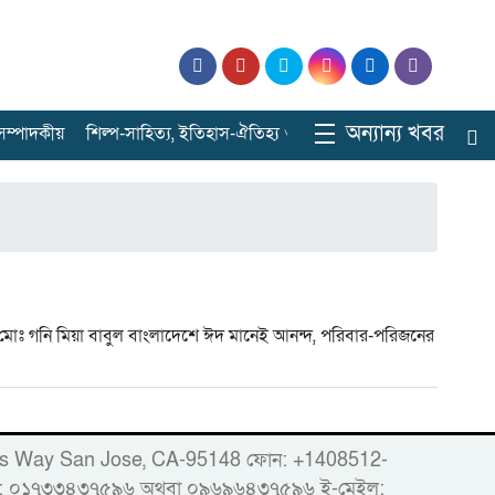
অন্যান্য খবর
ে সম্পাদকীয়
শিল্প-সাহিত্য, ইতিহাস-ঐতিহ্য ও বিনোদনের ঠিকানা
সারাবাংল
 মোঃ গনি মিয়া বাবুল বাংলাদেশে ঈদ মানেই আনন্দ, পরিবার-পরিজনের
86 Woods Way San Jose, CA-95148 ফোন: +1408512-
োবাইল: ০১৭৩৩৪৩৭৫৯৬ অথবা ০৯৬৯৬৪৩৭৫৯৬ ই-মেইল: