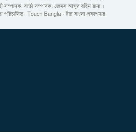
ম্পাদক: বার্তা সম্পাদক: জেমস আব্দুর রহিম রানা ।
দ্বারা পরিচালিত। Touch Bangla - টাচ বাংলা প্রকাশনার