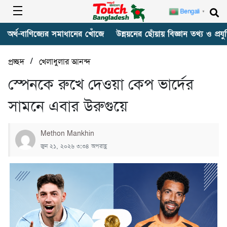
Bengali
▼
অর্থ-বাণিজ্যের সমাধানের খোঁজে
উন্নয়নের ছোঁয়ায় বিজ্ঞান তথ্য ও প্রযুক
/
প্রচ্ছদ
খেলাধুলার আনন্দ
স্পেনকে রুখে দেওয়া কেপ ভার্দের
সামনে এবার উরুগুয়ে
Methon Mankhin
জুন ২১, ২০২৬ ৩:৩৪ অপরাহ্ণ