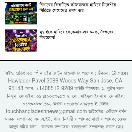
নিগারের ফিফটিতে স্কটল্যান্ডকে হারিয়ে ত্রিদেশীয়
সিরিজে মেয়েদের প্রথম জয়
মুম্বাইকে হারিয়ে কেকেআর-এর চমক, বৈভবের
বিশ্বরেকর্ড
সিইও, প্রতিষ্ঠাতা: স্পীন ডক্টর ক্লিন্টন হাওলাদার পাভেল : ঠিকানা: Clinton
Hawlader Pavel 3086 Woods Way San Jose, CA-
95148 ফোন: +1408512-9289 আইটি বিশেষজ্ঞ: ১. লুইস দারু
নিঝুম। ‎মোবাইল: ০১৭৫৯০০৩৬৯৩ ২. মো. সাইফুল ইসলাম। মোবাইল:
০১৭৩৩৪৩৭৫৯৬ অথবা ০৯৬৯৬৪৩৭৫৯৬ ই-মেইল:
touchbangladeshnews@gmail.com ডাইরেক্টর: গৌরাঙ্গ বর্মন
অনিক। সম্পাদক: এম.এ.ইউ. খান। নির্বাহী সম্পাদক: বার্তা সম্পাদক: জেমস
আব্দুর রহিম রানা । মফস্বল সম্পাদক: ব্যবস্থাপনা সম্পাদক: লায়ন মোঃ