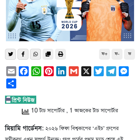
ফ+
ফ-
ফ
Email
Facebook
WhatsApp
Pinterest
LinkedIn
Gmail
X
Twitter
Tele
Me
Share
10 টাচ সাপোর্টার
, 1 আজকের টাচ সাপোর্টার
মিয়ামি গার্ডেনস:
২০২৬ ফিফা বিশ্বকাপের ‘এইচ’ গ্রুপের
সমীকরণ এখন সম্পূর্ণ উন্মুক্ত। গ্রুপ পর্বের প্রথম ম্যাচ শেষে এই