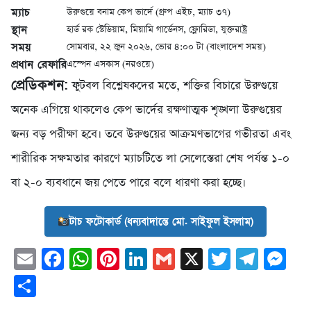
ম্যাচ
উরুগুয়ে বনাম কেপ ভার্দে (গ্রুপ এইচ, ম্যাচ ৩৭)
স্থান
হার্ড রক স্টেডিয়াম, মিয়ামি গার্ডেনস, ফ্লোরিডা, যুক্তরাষ্ট্র
সময়
সোমবার, ২২ জুন ২০২৬, ভোর ৪:০০ টা (বাংলাদেশ সময়)
প্রধান রেফারি
এস্পেন এসকাস (নরওয়ে)
প্রেডিকশন:
ফুটবল বিশ্লেষকদের মতে, শক্তির বিচারে উরুগুয়ে
অনেক এগিয়ে থাকলেও কেপ ভার্দের রক্ষণাত্মক শৃঙ্খলা উরুগুয়ের
জন্য বড় পরীক্ষা হবে। তবে উরুগুয়ের আক্রমণভাগের গভীরতা এবং
শারীরিক সক্ষমতার কারণে ম্যাচটিতে লা সেলেস্তেরা শেষ পর্যন্ত ১-০
বা ২-০ ব্যবধানে জয় পেতে পারে বলে ধারণা করা হচ্ছে।
টাচ ফটোকার্ড (ধন্যবাদান্তে মো. সাইফুল ইসলাম)
Email
Facebook
WhatsApp
Pinterest
LinkedIn
Gmail
X
Twitter
Tele
Me
Share