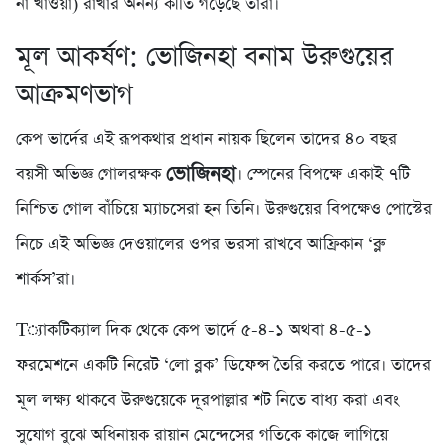
না খাওয়া) রাখার অনন্য কীর্তি গড়েছে তারা।
মূল আকর্ষণ: ভোজিনহা বনাম উরুগুয়ের
আক্রমণভাগ
কেপ ভার্দের এই রূপকথার প্রধান নায়ক ছিলেন তাদের ৪০ বছর
ভোজিনহা
বয়সী অভিজ্ঞ গোলরক্ষক
। স্পেনের বিপক্ষে একাই ৭টি
নিশ্চিত গোল বাঁচিয়ে ম্যাচসেরা হন তিনি। উরুগুয়ের বিপক্ষেও পোস্টের
নিচে এই অভিজ্ঞ দেওয়ালের ওপর ভরসা রাখবে আফ্রিকান ‘ব্লু
শার্কস’রা।
Т্যাকটিক্যাল দিক থেকে কেপ ভার্দে ৫-৪-১ অথবা ৪-৫-১
ফরমেশনে একটি নিরেট ‘লো ব্লক’ ডিফেন্স তৈরি করতে পারে। তাদের
মূল লক্ষ্য থাকবে উরুগুয়েকে দূরপাল্লার শট নিতে বাধ্য করা এবং
সুযোগ বুঝে অধিনায়ক রায়ান মেন্দেসের গতিকে কাজে লাগিয়ে