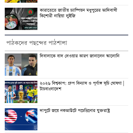
কারাতেতে জাতীয় চ্যাম্পিয়ন মধুপুরের আদিবাসী
কিশোরী নাম্বিয়া লুইজি
পাঠকদের পছন্দের পাঠশালা
দিবালাকে বাদ দেওয়ার কারণ জানালেন স্কালোনি
২০২৬ বিশ্বকাপ: গ্রুপ বিন্যাস ও পূর্ণাঙ্গ সূচি ঘোষণা |
টাচবাংলাদেশ
দাপুটে জয়ে নকআউটে পচেত্তিনোর যুক্তরাষ্ট্র