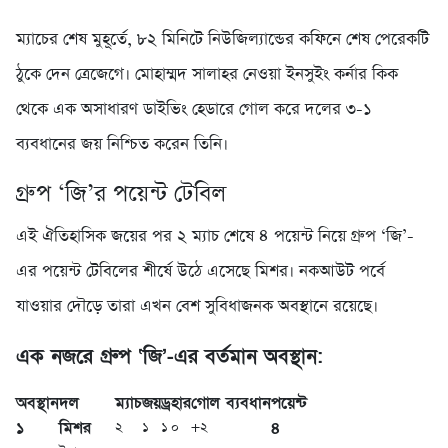
ম্যাচের শেষ মুহূর্তে, ৮২ মিনিটে নিউজিল্যান্ডের কফিনে শেষ পেরেকটি
ঠুকে দেন ত্রেজেগে। মোহাম্মদ সালাহর নেওয়া ইনসুইং কর্নার কিক
থেকে এক অসাধারণ ডাইভিং হেডারে গোল করে দলের ৩-১
ব্যবধানের জয় নিশ্চিত করেন তিনি।
গ্রুপ ‘জি’র পয়েন্ট টেবিল
এই ঐতিহাসিক জয়ের পর ২ ম্যাচ শেষে ৪ পয়েন্ট নিয়ে গ্রুপ ‘জি’-
এর পয়েন্ট টেবিলের শীর্ষে উঠে এসেছে মিশর। নকআউট পর্বে
যাওয়ার দৌড়ে তারা এখন বেশ সুবিধাজনক অবস্থানে রয়েছে।
এক নজরে গ্রুপ ‘জি’-এর বর্তমান অবস্থান:
অবস্থান
দল
ম্যাচ
জয়
ড্র
হার
গোল ব্যবধান
পয়েন্ট
১
মিশর
৪
২
১
১
০
+২