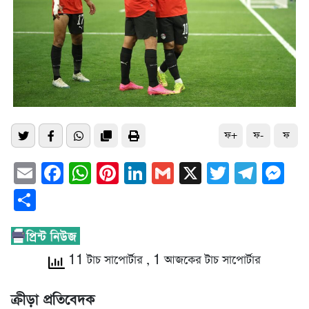
ফ+
ফ-
ফ
Email
Facebook
WhatsApp
Pinterest
LinkedIn
Gmail
X
Twitter
Tele
Me
Share
11 টাচ সাপোর্টার
, 1 আজকের টাচ সাপোর্টার
ক্রীড়া প্রতিবেদক