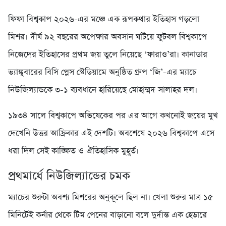
ফিফা বিশ্বকাপ ২০২৬-এর মঞ্চে এক রূপকথার ইতিহাস গড়লো
মিশর। দীর্ঘ ৯২ বছরের অপেক্ষার অবসান ঘটিয়ে ফুটবল বিশ্বকাপে
নিজেদের ইতিহাসের প্রথম জয় তুলে নিয়েছে ‘ফারাও’রা। কানাডার
ভ্যাঙ্কুবারের বিসি প্লেস স্টেডিয়ামে অনুষ্ঠিত গ্রুপ ‘জি’-এর ম্যাচে
নিউজিল্যান্ডকে ৩-১ ব্যবধানে হারিয়েছে মোহাম্মদ সালাহর দল।
১৯৩৪ সালে বিশ্বকাপে অভিষেকের পর এর আগে কখনোই জয়ের মুখ
দেখেনি উত্তর আফ্রিকার এই দেশটি। অবশেষে ২০২৬ বিশ্বকাপে এসে
ধরা দিল সেই কাঙ্ক্ষিত ও ঐতিহাসিক মুহূর্ত।
প্রথমার্ধে নিউজিল্যান্ডের চমক
ম্যাচের শুরুটা অবশ্য মিশরের অনুকূলে ছিল না। খেলা শুরুর মাত্র ১৫
মিনিটেই কর্নার থেকে টিম পেনের বাড়ানো বলে দুর্দান্ত এক হেডারে