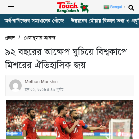
Bengali
▼
অর্থ-বাণিজ্যের সমাধানের খোঁজে
উন্নয়নের ছোঁয়ায় বিজ্ঞান তথ্য ও প্রযুক
/
প্রচ্ছদ
খেলাধুলার আনন্দ
৯২ বছরের আক্ষেপ ঘুচিয়ে বিশ্বকাপে
মিশরের ঐতিহাসিক জয়
Methon Mankhin
জুন ২২, ২০২৬ ৪:৪৯ পূর্বাহ্ণ