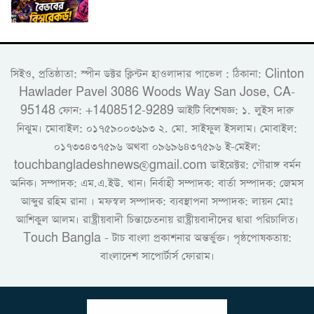
সিইও, প্রতিষ্ঠাতা: স্পীন ডক্টর ক্লিন্টন হাওলাদার পাভেল : ঠিকানা: Clinton
Hawlader Pavel 3086 Woods Way San Jose, CA-
95148 ফোন: +1408512-9289 আইটি বিশেষজ্ঞ: ১. লুইস দারু
নিঝুম। ‎মোবাইল: ০১৭৫৯০০৩৬৯৩ ২. মো. সাইফুল ইসলাম। মোবাইল:
০১৭৩৩৪৩৭৫৯৬ অথবা ০৯৬৯৬৪৩৭৫৯৬ ই-মেইল:
touchbangladeshnews@gmail.com ডাইরেক্টর: গৌরাঙ্গ বর্মন
অনিক। সম্পাদক: এম.এ.ইউ. খান। নির্বাহী সম্পাদক: বার্তা সম্পাদক: জেমস
আব্দুর রহিম রানা । মফস্বল সম্পাদক: ব্যবস্থাপনা সম্পাদক: লায়ন মোঃ
আশিকুল আলম। রাষ্ট্রীয়বাদী চিন্তাচেতনায় রাষ্ট্রীয়বাদীদের দ্বারা পরিচালিত।
Touch Bangla - টাচ বাংলা প্রকাশনার অন্তর্ভুক্ত। পৃষ্ঠপোষকতায়:
বাংলাদেশ সাপোর্টার্স ফোরাম।