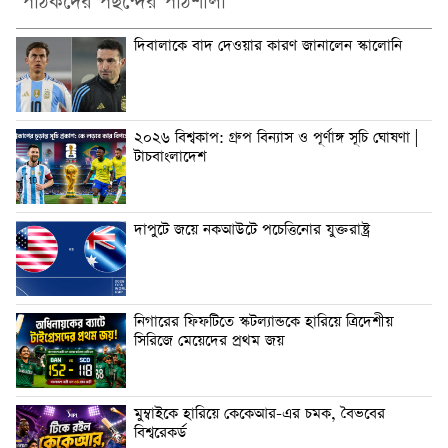
পাঠকদের পছন্দের পাঠশালা
দিবালাকে বাদ দেওয়ার কারণ জানালেন স্কালোনি
২০২৬ বিশ্বকাপ: গ্রুপ বিন্যাস ও পূর্ণাঙ্গ সূচি ঘোষণা |
টাচবাংলাদেশ
দাপুটে জয়ে নকআউটে পচেত্তিনোর যুক্তরাষ্ট্র
নিগারের ফিফটিতে স্কটল্যান্ডকে হারিয়ে ত্রিদেশীয়
সিরিজে মেয়েদের প্রথম জয়
মুম্বাইকে হারিয়ে কেকেআর-এর চমক, বৈভবের
বিশ্বরেকর্ড