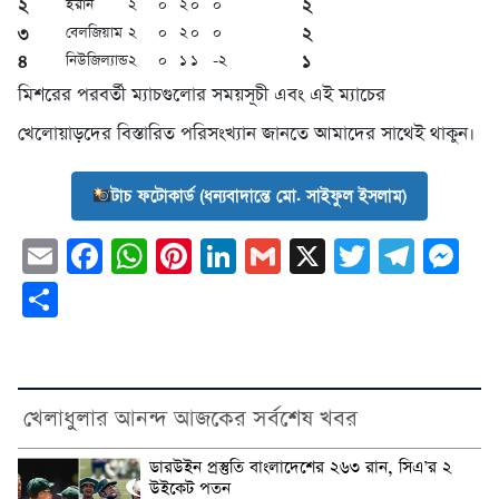
২
২
ইরান
২
০
২
০
০
৩
২
বেলজিয়াম
২
০
২
০
০
৪
১
নিউজিল্যান্ড
২
০
১
১
-২
মিশরের পরবর্তী ম্যাচগুলোর সময়সূচী এবং এই ম্যাচের
খেলোয়াড়দের বিস্তারিত পরিসংখ্যান জানতে আমাদের সাথেই থাকুন।
টাচ ফটোকার্ড (ধন্যবাদান্তে মো. সাইফুল ইসলাম)
Email
Facebook
WhatsApp
Pinterest
LinkedIn
Gmail
X
Twitter
Tele
Me
Share
খেলাধুলার আনন্দ আজকের সর্বশেষ খবর
ডারউইন প্রস্তুতি বাংলাদেশের ২৬৩ রান, সিএ’র ২
উইকেট পতন