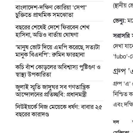
(স্থানীয় 
বাংলাদেশ-দক্ষিণ কোরিয়া ‘সেপা’
চুক্তিতে প্রাথমিক সমঝোতা
ভেন্যু:
মন্
বছরের শেষেই দেশে ফিরবেন শেখ
হাসিনা, অডিও বার্তায় ঘোষণা
সরাসরি স
দেখা যাব
‘মানুষ ভোট দিয়ে এমপি করেছে, সত্যটা
মানুক বিএনপি’: রুমিন ফারহানা
‘fubo’-
কচি বাঁশ কোড়লের অবিশ্বাস্য পুষ্টিগুণ ও
গ্রুপ 
স্বাস্থ্য উপকারিতা
গ্রুপ ‘এ
জুলাই স্মৃতি জাদুঘর সব গণতান্ত্রিক
আন্দোলনের প্রতিচ্ছবি: প্রধানমন্ত্রী
নিশ্চিত 
এবং দক্ষ
নিউইয়র্কে নিজ মেয়েকে ধর্ষণ: বাবার ২৫
বছরের কারাদণ্ড
দল
মেক্সিকো