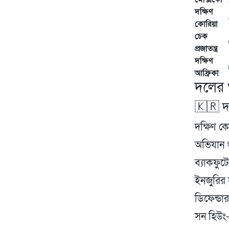
দক্ষিণ
কোরিয়া
চেক
প্রজাতন্ত্র
দক্ষিণ
আফ্রিকা
দলের 
🇰🇷 দক
দক্ষিণ ক
অভিযান শ
ব্যাকফু
ইনজুরির 
ডিফেন্ড
সন হিউং-