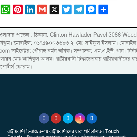
ail
Facebook
WhatsApp
Pinterest
LinkedIn
Gmail
X
Twitter
Telegram
Messeng
Share
্লিন্টন হাওলাদার পাভেল : ঠিকানা: Clinton Hawlader Pavel 30
ারু নিঝুম। ‎মোবাইল: ০১৭৫৯০০৩৬৯৩ ২. মো. সাইফুল ইসলাম। ম
রেক্টর: গৌরাঙ্গ বর্মন অনিক। সম্পাদক: এম.এ.ইউ. খান। নির্বাহী স
 লায়ন মোঃ আশিকুল আলম। রাষ্ট্রীয়বাদী চিন্তাচেতনায় রাষ্ট্রীয়বাদীদের 
াপোর্টার্স ফোরাম।
রাষ্ট্রীয়বাদী চিন্তাচেতনায় রাষ্ট্রীয়বাদীদের দ্বারা পরিচালিত। Touch