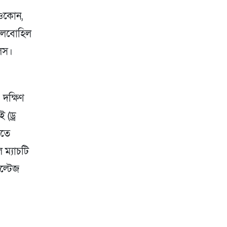
 ওকোন,
রেলেবোহিল
িস।
দক্ষিণ
 (ড্র
লতে
 ম্যাচটি
ল্টেজ