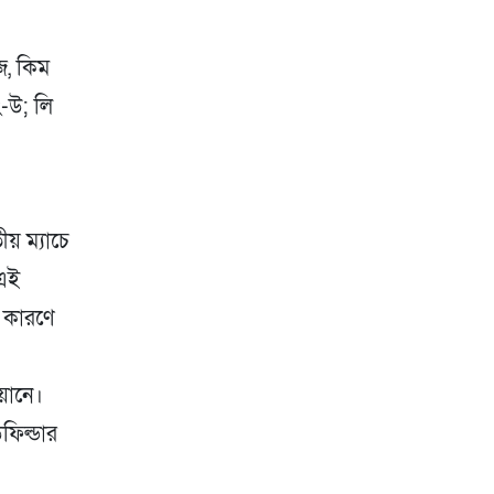
ে, কিম
ং-উ; লি
ীয় ম্যাচে
 এই
র কারণে
়ানে।
ফিল্ডার