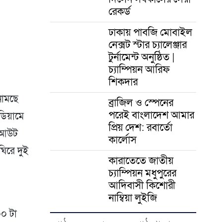
er
রেকর্ড
ঢাকায় পাবজি মোবাইল
নেক্সট স্টার চ্যালেঞ্জার
টুর্নামেন্ট অনুষ্ঠিত |
চ্যাম্পিয়ন আরিফ
শিকদার
নামছে
ব্রাজিল ও স্পেনের
পরেই বাংলাদেশ আমার
ডিয়ামে
প্রিয় দেশ: রবার্তো
নকআউট
কার্লোস
ঘিরে দুই
কারাতেতে জাতীয়
চ্যাম্পিয়ন মধুপুরের
আদিবাসী কিশোরী
নাম্বিয়া লুইজি
০ টা