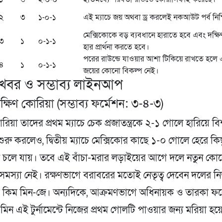
২
৩
১-০-১
এই ম্যাচে জয় অথবা ড্র করলেই নকআউট পর্ব নিশ
মেক্সিকোকে বড় ব্যবধানে হারাতে হবে এবং দক্ষ
৩
১
০-১-১
হার প্রার্থনা করতে হবে।
পরের রাউন্ডে যাওয়ার আশা টিকিয়ে রাখতে হলে এ
৪
১
০-১-১
জয়ের কোনো বিকল্প নেই।
খবর ও সম্ভাব্য লাইনআপ
্ষিণ কোরিয়া (সম্ভাব্য ফর্মেশন: ৩-৪-৩)
োরিয়া তাদের প্রথম ম্যাচে চেক প্রজাতন্ত্রকে ২-১ গোলে হারিয়ে বি
ুরু করলেও, দ্বিতীয় ম্যাচে মেক্সিকোর কাছে ১-০ গোলে হেরে কিছ
টে চলে যায়। তবে এই বাঁচা-মরার লড়াইয়ের আগে দলে নতুন কো
সমস্যা নেই। রক্ষণভাগে বরাবরের মতোই নেতৃত্ব দেবেন দলের নির
ার কিম মিন-জে। অন্যদিকে, আক্রমণভাগে অধিনায়ক ও তারকা ফর
মিন এই টুর্নামেন্টে নিজের প্রথম গোলটি পাওয়ার জন্য মরিয়া হয়