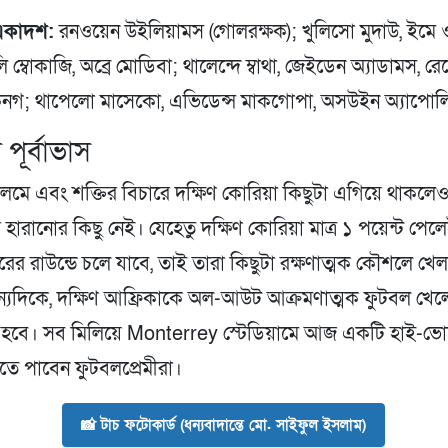
 একাদশ:
রনওয়েন উইলিয়ামস (গোলরক্ষক); খুলিসো মুদাউ, ইমে
লি ম্বোকাজি, অব্রে মোডিবা; থালেন্দে ম্বাথা, জেইডেন অ্যাডামস, 
গ; থাপেলো মাসেকো, এভিডেন্স মাকগোপা, অসউইন অ্যাপোল
 পূর্বাভাস
মে এবং শক্তির বিচারে দক্ষিণ কোরিয়া কিছুটা এগিয়ে থাকলেও 
 হারানোর কিছু নেই। যেহেতু দক্ষিণ কোরিয়া মাত্র ১ পয়েন্ট পেলেই
ের রাউন্ডে চলে যাবে, তাই তারা কিছুটা রক্ষণাত্মক কৌশলে খে
্যদিকে, দক্ষিণ আফ্রিকাকে অল-আউট আক্রমণাত্মক ফুটবল খেলে
হবে। সব মিলিয়ে Monterrey স্টেডিয়ামে আজ একটি হাই-ভো
খতে পাবেন ফুটবলপ্রেমীরা।
📸 টাচ ফটোকার্ড (ধন্যবাদান্তে মো. সাইফুল ইসলাম)