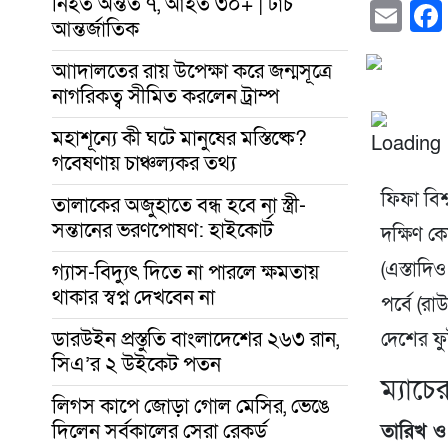
নিহত অন্তত ৭, আহত ৩০+ | টাচ
Em
আন্তর্জাতিক
আাদালতের রায় উপেক্ষা করে জন্মসূত্রে
নাগরিকত্ব সীমিত করলেন ট্রাম্প
মহাশূন্যে কী ঘটে মানুষের মস্তিষ্কে?
গবেষণায় চাঞ্চল্যকর তথ্য
ফিফা বিশ
তালাকের অজুহাতে বন্ধ হবে না স্ত্রী-
সন্তানের ভরণপোষণ: হাইকোর্ট
দক্ষিণ ক
(এস্তাদি
গ্যাস-বিদ্যুৎ দিতে না পারলে ক্ষমতায়
থাকার স্বপ্ন দেখবেন না
পর্বে (রা
ডারউইন প্রস্তুতি বাংলাদেশের ২৬৩ রান,
দেশের ফ
সিএ’র ২ উইকেট পতন
ম্যাচে
লিগস কাপে জোড়া গোল মেসির, ভেঙে
দিলেন সর্বকালের সেরা রেকর্ড
তারিখ ও