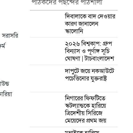
পাঠকদের পছন্দের পাঠশালা
দিবালাকে বাদ দেওয়ার
কারণ জানালেন
স্কালোনি
 সরাসরি
২০২৬ বিশ্বকাপ: গ্রুপ
র্ম
বিন্যাস ও পূর্ণাঙ্গ সূচি
ঘোষণা | টাচবাংলাদেশ
দাপুটে জয়ে নকআউটে
পচেত্তিনোর যুক্তরাষ্ট্র
াউন্ড
কোরিয়া
নিগারের ফিফটিতে
স্কটল্যান্ডকে হারিয়ে
ত্রিদেশীয় সিরিজে
মেয়েদের প্রথম জয়
মুম্বাইকে হারিয়ে