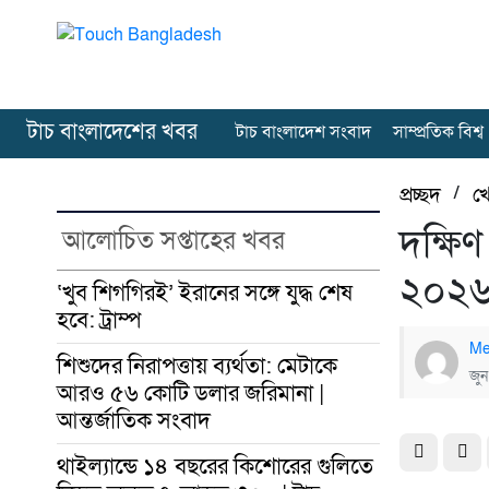
টাচ বাংলাদেশের খবর
টাচ বাংলাদেশ সংবাদ
সাম্প্রতিক বিশ্ব
প্রচ্ছদ
/
খ
দক্ষিণ
আলোচিত সপ্তাহের খবর
২০২৬ 
‘খুব শিগগিরই’ ইরানের সঙ্গে যুদ্ধ শেষ
হবে: ট্রাম্প
Me
শিশুদের নিরাপত্তায় ব্যর্থতা: মেটাকে
জু
আরও ৫৬ কোটি ডলার জরিমানা |
আন্তর্জাতিক সংবাদ
থাইল্যান্ডে ১৪ বছরের কিশোরের গুলিতে