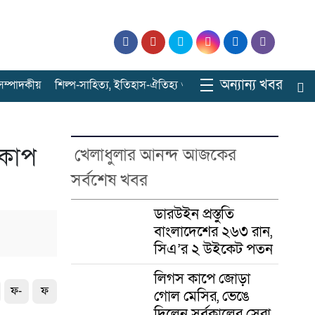
অন্যান্য খবর
ে সম্পাদকীয়
শিল্প-সাহিত্য, ইতিহাস-ঐতিহ্য ও বিনোদনের ঠিকানা
সারাবাংল
বকাপ
খেলাধুলার আনন্দ আজকের
সর্বশেষ খবর
ডারউইন প্রস্তুতি
বাংলাদেশের ২৬৩ রান,
সিএ’র ২ উইকেট পতন
লিগস কাপে জোড়া
ফ-
ফ
গোল মেসির, ভেঙে
দিলেন সর্বকালের সেরা