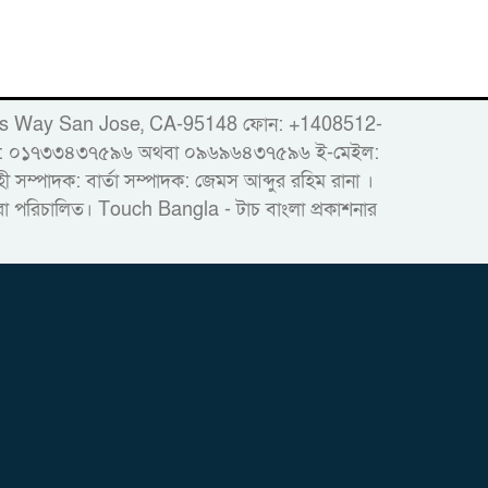
er
86 Woods Way San Jose, CA-95148 ফোন: +1408512-
োবাইল: ০১৭৩৩৪৩৭৫৯৬ অথবা ০৯৬৯৬৪৩৭৫৯৬ ই-মেইল:
ম্পাদক: বার্তা সম্পাদক: জেমস আব্দুর রহিম রানা ।
দ্বারা পরিচালিত। Touch Bangla - টাচ বাংলা প্রকাশনার