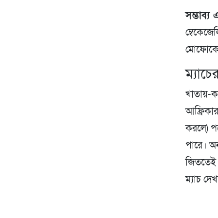
সম্ভাব্য
ম্বেকেজে
মোফোকেন
ম্যাচের
খাতায়-কল
আফ্রিকার
করলে) পর
পারে। অন
জিততেই 
ম্যাচ দে