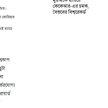
কেকেআর-এর চমক,
্চিত।
বৈভবের বিশ্বরেকর্ড
িণ কোরিয়ার
ই ম্যাচে
শ্বকাপ
ুটা
নো
্ভরযোগ্য
োয়ার্ড
ে