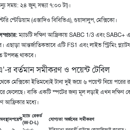
ভেন্যু সময়: ২৪ জুন, সন্ধ্যা ৭:০০ টা)।
টেরি স্টেডিয়াম (এস্তাদিও বিবিভিএ), গুয়াদালুপ, মেক্সিকো।
ম্প্রচার:
ম্যাচটি দক্ষিণ আফ্রিকায় SABC 1/3 এবং SABC+ এ
ে। এছাড়া আন্তর্জাতিকভাবে এটি FS1 এবং লাইভ স্ট্রিমিং প্ল্যাটফ
তে উপলব্ধ থাকবে।
‘এ’-র বর্তমান সমীকরণ ও পয়েন্ট টেবিল
’ থেকে মেক্সিকো ইতিমধ্যেই টানা দুই জয়ে ৬ পয়েন্ট নিয়ে পরের র
করে ফেলেছে। বাকি একটি স্পটের জন্য মূল লড়াই এখন দক্ষিণ 
িণ আফ্রিকার মধ্যে।
ম্যাচ রেকর্ড
অবস্থান
পয়েন্ট
যোগ্যতা অর্জনের সমীকরণ
(W-D-L)
১
৬
২-০-০
ইতিমধ্যে পরবর্তী রাউন্ডে কোয়ালিফাই করেছে।