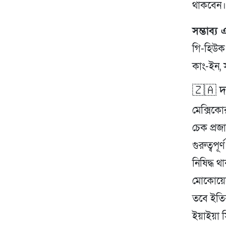
থাকবেন
সম্ভাব্য
গি-হিউক;
কাং-ইন, 
🇿🇦 দক
মেক্সিকোর
চেক প্রজ
গুরুত্বপ
নিষিদ্ধ 
মোকোয়েন
তবে ইতিব
ইয়াইয়া 