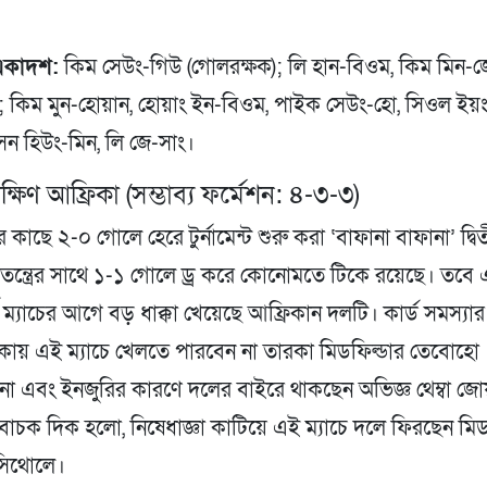
।
 একাদশ:
কিম সেউং-গিউ (গোলরক্ষক); লি হান-বিওম, কিম মিন-জ
 কিম মুন-হোয়ান, হোয়াং ইন-বিওম, পাইক সেউং-হো, সিওল ইয়
সন হিউং-মিন, লি জে-সাং।
্ষিণ আফ্রিকা (সম্ভাব্য ফর্মেশন: ৪-৩-৩)
 কাছে ২-০ গোলে হেরে টুর্নামেন্ট শুরু করা ‘বাফানা বাফানা’ দ্বিত
াতন্ত্রের সাথে ১-১ গোলে ড্র করে কোনোমতে টিকে রয়েছে। তবে
ূর্ণ ম্যাচের আগে বড় ধাক্কা খেয়েছে আফ্রিকান দলটি। কার্ড সমস্যা
থাকায় এই ম্যাচে খেলতে পারবেন না তারকা মিডফিল্ডার তেবোহো
া এবং ইনজুরির কারণে দলের বাইরে থাকছেন অভিজ্ঞ থেম্বা জোয
াচক দিক হলো, নিষেধাজ্ঞা কাটিয়ে এই ম্যাচে দলে ফিরছেন মিড
সিথোলে।