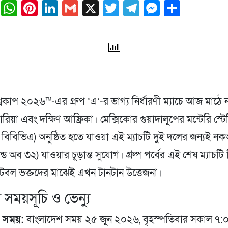
ail
Facebook
WhatsApp
Pinterest
LinkedIn
Gmail
X
Twitter
Telegram
Messeng
Share
্বকাপ ২০২৬™-এর গ্রুপ ‘এ’-র ভাগ্য নির্ধারণী ম্যাচে আজ মাঠে 
োরিয়া এবং দক্ষিণ আফ্রিকা। মেক্সিকোর গুয়াদালুপের মন্টেরি স্টে
ও বিবিভিএ) অনুষ্ঠিত হতে যাওয়া এই ম্যাচটি দুই দলের জন্যই 
উন্ড অব ৩২) যাওয়ার চূড়ান্ত সুযোগ। গ্রুপ পর্বের এই শেষ ম্যাচটি 
ুটবল ভক্তদের মাঝেই এখন টানটান উত্তেজনা।
র সময়সূচি ও ভেন্যু
 সময়:
বাংলাদেশ সময় ২৫ জুন ২০২৬, বৃহস্পতিবার সকাল ৭:০