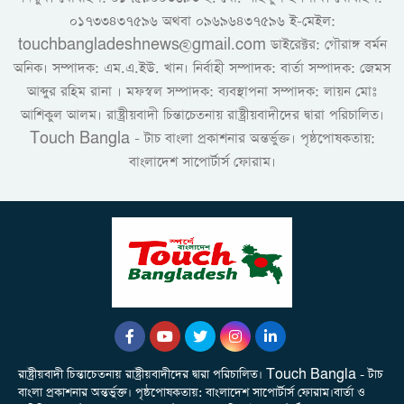
০১৭৩৩৪৩৭৫৯৬ অথবা ০৯৬৯৬৪৩৭৫৯৬ ই-মেইল:
touchbangladeshnews@gmail.com ডাইরেক্টর: গৌরাঙ্গ বর্মন
অনিক। সম্পাদক: এম.এ.ইউ. খান। নির্বাহী সম্পাদক: বার্তা সম্পাদক: জেমস
আব্দুর রহিম রানা । মফস্বল সম্পাদক: ব্যবস্থাপনা সম্পাদক: লায়ন মোঃ
আশিকুল আলম। রাষ্ট্রীয়বাদী চিন্তাচেতনায় রাষ্ট্রীয়বাদীদের দ্বারা পরিচালিত।
Touch Bangla - টাচ বাংলা প্রকাশনার অন্তর্ভুক্ত। পৃষ্ঠপোষকতায়:
বাংলাদেশ সাপোর্টার্স ফোরাম।
রাষ্ট্রীয়বাদী চিন্তাচেতনায় রাষ্ট্রীয়বাদীদের দ্বারা পরিচালিত। Touch Bangla - টাচ
বাংলা প্রকাশনার অন্তর্ভুক্ত। পৃষ্ঠপোষকতায়: বাংলাদেশ সাপোর্টার্স ফোরাম।বার্তা ও