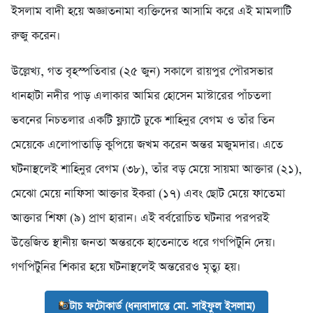
ইসলাম বাদী হয়ে অজ্ঞাতনামা ব্যক্তিদের আসামি করে এই মামলাটি
রুজু করেন।
উল্লেখ্য, গত বৃহস্পতিবার (২৫ জুন) সকালে রায়পুর পৌরসভার
ধানহাটা নদীর পাড় এলাকার আমির হোসেন মাস্টারের পাঁচতলা
ভবনের নিচতলার একটি ফ্ল্যাটে ঢুকে শাহিনুর বেগম ও তাঁর তিন
মেয়েকে এলোপাতাড়ি কুপিয়ে জখম করেন অন্তর মজুমদার। এতে
ঘটনাস্থলেই শাহিনুর বেগম (৩৮), তাঁর বড় মেয়ে সায়মা আক্তার (২১),
মেঝো মেয়ে নাফিসা আক্তার ইকরা (১৭) এবং ছোট মেয়ে ফাতেমা
আক্তার শিফা (৯) প্রাণ হারান। এই বর্বরোচিত ঘটনার পরপরই
উত্তেজিত স্থানীয় জনতা অন্তরকে হাতেনাতে ধরে গণপিটুনি দেয়।
গণপিটুনির শিকার হয়ে ঘটনাস্থলেই অন্তরেরও মৃত্যু হয়।
টাচ ফটোকার্ড (ধন্যবাদান্তে মো. সাইফুল ইসলাম)