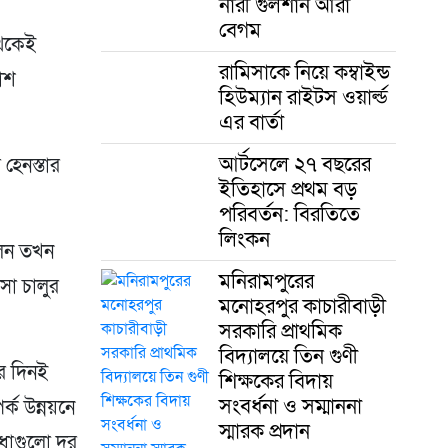
নারী গুলশান আরা
বেগম
থেকেই
রামিসাকে নিয়ে কম্বাইন্ড
াশ
হিউম্যান রাইটস ওয়ার্ল্ড
এর বার্তা
আর্টসেলে ২৭ বছরের
 হেনস্তার
ইতিহাসে প্রথম বড়
পরিবর্তন: বিরতিতে
লিংকন
লেন তখন
মনিরামপুরের
সা চালুর
মনোহরপুর কাচারীবাড়ী
সরকারি প্রাথমিক
বিদ্যালয়ে তিন গুণী
ের দিনই
শিক্ষকের বিদায়
সংবর্ধনা ও সম্মাননা
্ক উন্নয়নে
স্মারক প্রদান
ধাগুলো দূর