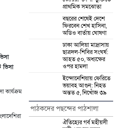
er
প্রাথমিক সমঝোতা
বছরের শেষেই দেশে
ফিরবেন শেখ হাসিনা,
অডিও বার্তায় ঘোষণা
ঢাকা আলিয়া মাদ্রাসায়
ছাত্রদল-শিবির সংঘর্ষ:
ভিসা
আহত ৫০, অধ্যক্ষের
ওপর হামলা
্ট ভিসা
ইন্দোনেশিয়ায় ফেরিতে
ভয়াবহ আগুন: নিহত
 কার্যক্রম
অন্তত ৫, নিখোঁজ ৩৯
পাঠকদের পছন্দের পাঠশালা
াংলাদেশিরা
ঐতিহ্যের গর্ব মহীয়সী