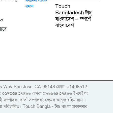
Touch
Bangladesh টাচ
বাংলাদেশ — স্পর্শে
িক
বাংলাদেশ
পারে
er
86 Woods Way San Jose, CA-95148 ফোন: +1408512-
োবাইল: ০১৭৩৩৪৩৭৫৯৬ অথবা ০৯৬৯৬৪৩৭৫৯৬ ই-মেইল:
ম্পাদক: বার্তা সম্পাদক: জেমস আব্দুর রহিম রানা ।
দ্বারা পরিচালিত। Touch Bangla - টাচ বাংলা প্রকাশনার