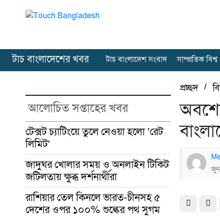
টাচ বাংলাদেশের খবর
টাচ বাংলাদেশ সংবাদ
সাম্প্রতিক বিশ্ব
প্রচ্ছদ
/
ব
অবশেষে
আলোচিত সপ্তাহের খবর
বাংলা
টেক্সট চ্যাটিংয়ে তুলে নেওয়া হলো ‘রেট
লিমিট’
Me
জাদুঘর খোলার সময় ও অনলাইন টিকিট
জু
জটিলতায় ক্ষুব্ধ দর্শনার্থীরা
রাশিয়ার তেল কিনলে ভারত-চীনসহ ৫
দেশের ওপর ১০০% শুল্কের পথ সুগম