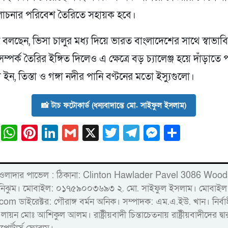
চনার পরিবেশ তৈরিতে সহায়ক হবে।
লছেন, ভিসা চালুর মধ্য দিয়ে ভারত বাংলাদেশের সাথে স্বাভাব
্পর্ক তৈরির ইঙ্গিত দিলেও এ ক্ষেত্রে বড় চ্যালেঞ্জ হয়ে দাঁড়াতে 
শ ইন, তিস্তা ও গঙ্গা নদীর পানি বণ্টনের মতো ইস্যুগুলো।
📸 টাচ ফটোকার্ড (ধন্যবাদান্তে মো. সাইফুল ইসলাম)
ail
Facebook
WhatsApp
Pinterest
LinkedIn
Gmail
X
Twitter
Telegram
Messeng
Share
্লিন্টন হাওলাদার পাভেল : ঠিকানা: Clinton Hawlader Pavel 30
ারু নিঝুম। ‎মোবাইল: ০১৭৫৯০০৩৬৯৩ ২. মো. সাইফুল ইসলাম। ম
রেক্টর: গৌরাঙ্গ বর্মন অনিক। সম্পাদক: এম.এ.ইউ. খান। নির্বাহী স
 লায়ন মোঃ আশিকুল আলম। রাষ্ট্রীয়বাদী চিন্তাচেতনায় রাষ্ট্রীয়বাদীদের 