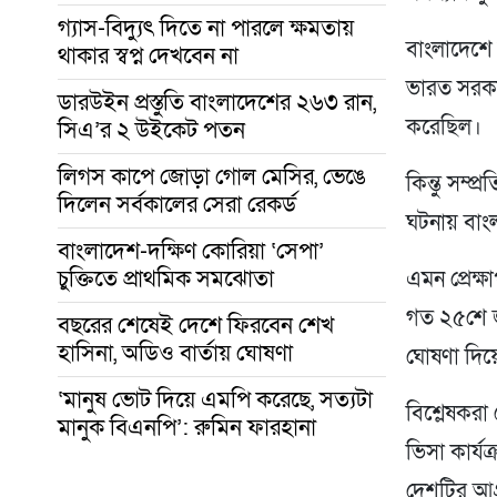
গ্যাস-বিদ্যুৎ দিতে না পারলে ক্ষমতায়
বাংলাদেশে 
থাকার স্বপ্ন দেখবেন না
ভারত সরকা
ডারউইন প্রস্তুতি বাংলাদেশের ২৬৩ রান,
করেছিল।
সিএ’র ২ উইকেট পতন
লিগস কাপে জোড়া গোল মেসির, ভেঙে
কিন্তু সম্প
দিলেন সর্বকালের সেরা রেকর্ড
ঘটনায় বাং
বাংলাদেশ-দক্ষিণ কোরিয়া ‘সেপা’
চুক্তিতে প্রাথমিক সমঝোতা
এমন প্রেক্
গত ২৫শে জু
বছরের শেষেই দেশে ফিরবেন শেখ
হাসিনা, অডিও বার্তায় ঘোষণা
ঘোষণা দিয়
‘মানুষ ভোট দিয়ে এমপি করেছে, সত্যটা
বিশ্লেষকরা
মানুক বিএনপি’: রুমিন ফারহানা
ভিসা কার্য
দেশটির আগ্