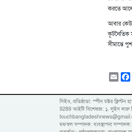
করতে আলো
আবার কেউ ব
কূটনৈতিক সম
সীমান্তে পু
Em
সিইও, প্রতিষ্ঠাতা: স্পীন ডক্টর ক
9289 আইটি বিশেষজ্ঞ: ১. লুইস দ
touchbangladeshnews@gmail.com ডাই
মফস্বল সম্পাদক: ব্যবস্থাপনা সম্পাদক: