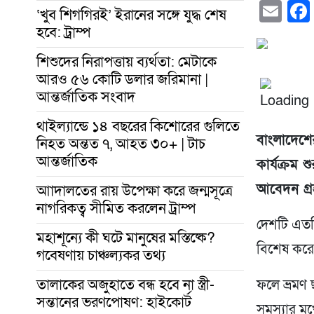
Em
‘খুব শিগগিরই’ ইরানের সঙ্গে যুদ্ধ শেষ
হবে: ট্রাম্প
শিশুদের নিরাপত্তায় ব্যর্থতা: মেটাকে
আরও ৫৬ কোটি ডলার জরিমানা |
আন্তর্জাতিক সংবাদ
থাইল্যান্ডে ১৪ বছরের কিশোরের গুলিতে
বাংলাদেশে
নিহত অন্তত ৭, আহত ৩০+ | টাচ
আন্তর্জাতিক
কার্যক্রম 
আবেদন গ্র
আাদালতের রায় উপেক্ষা করে জন্মসূত্রে
নাগরিকত্ব সীমিত করলেন ট্রাম্প
দেশটি এতদ
মহাশূন্যে কী ঘটে মানুষের মস্তিষ্কে?
বিশেষ করে 
গবেষণায় চাঞ্চল্যকর তথ্য
তালাকের অজুহাতে বন্ধ হবে না স্ত্রী-
ফলে ভ্রমণ 
সন্তানের ভরণপোষণ: হাইকোর্ট
সমস্যার ম