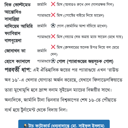
নিক ভোল্টমেড
জার্মানি
মিস (আবারও রুখে দেন গোলরক্ষক গিল)
আন্তোনিও
প্যারাগুয়ে
মিস (পোস্টের বাইরে দিয়ে মারেন)
সানাব্রিয়া
নাদিয়েম আমিরি
জার্মানি
গোল (জার্মানির আশা বাঁচিয়ে রাখেন)
ফ্যাবিয়ান
প্যারাগুয়ে
মিস (নয়্যার সেভ করায় ম্যাচ সাডেন ডেথে যায়)
বালবুয়েনা
মিস (ক্রসবারের অনেক উপর দিয়ে বল মেরে
জোনাথন তা
জার্মানি
দেন)
হোসে ক্যানালে
গোল (প্যারাগুয়ের জয়সূচক গোল)
প্যারাগুয়ে
পরবর্তী ধাপ:
এই ঐতিহাসিক জয়ের পর প্যারাগুয়ে এখন ‘রাউন্ড
অব ১৬’-এ খেলার যোগ্যতা অর্জন করেছে, যেখানে ফিলাডেলফিয়াতে
তারা মুখোমুখি হবে ফ্রান্স বনাম সুইডেন ম্যাচের বিজয়ীর সাথে।
অন্যদিকে, জার্মানি টানা তিনবার বিশ্বকাপের শেষ ১৬-তে পৌঁছাতে
ব্যর্থ হয়ে টুর্নামেন্ট থেকে বিদায় নিল।
টাচ ফটোকার্ড (ধন্যবাদান্তে মো. সাইফুল ইসলাম)