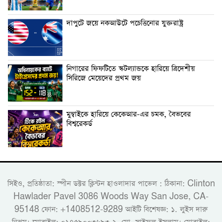
দাপুটে জয়ে নকআউটে পচেত্তিনোর যুক্তরাষ্ট্র
নিগারের ফিফটিতে স্কটল্যান্ডকে হারিয়ে ত্রিদেশীয়
সিরিজে মেয়েদের প্রথম জয়
মুম্বাইকে হারিয়ে কেকেআর-এর চমক, বৈভবের
বিশ্বরেকর্ড
সিইও, প্রতিষ্ঠাতা: স্পীন ডক্টর ক্লিন্টন হাওলাদার পাভেল : ঠিকানা: Clinton
Hawlader Pavel 3086 Woods Way San Jose, CA-
95148 ফোন: +1408512-9289 আইটি বিশেষজ্ঞ: ১. লুইস দারু