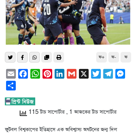
ফ+
ফ-
ফ
Email
Facebook
WhatsApp
Pinterest
LinkedIn
Gmail
X
Twitter
Tele
Me
Share
115 টাচ সাপোর্টার
, 1 আজকের টাচ সাপোর্টার
ফুটবল বিশ্বকাপের ইতিহাসে এক অবিশ্বাস্য অঘটনের জন্ম দিল