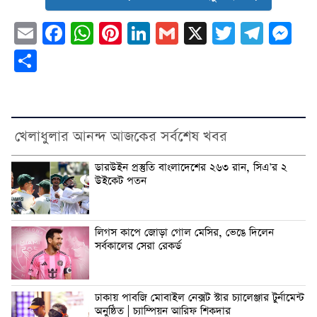
Email
Facebook
WhatsApp
Pinterest
LinkedIn
Gmail
X
Twitter
Tele
Me
Share
খেলাধুলার আনন্দ আজকের সর্বশেষ খবর
ডারউইন প্রস্তুতি বাংলাদেশের ২৬৩ রান, সিএ’র ২
উইকেট পতন
লিগস কাপে জোড়া গোল মেসির, ভেঙে দিলেন
সর্বকালের সেরা রেকর্ড
ঢাকায় পাবজি মোবাইল নেক্সট স্টার চ্যালেঞ্জার টুর্নামেন্ট
অনুষ্ঠিত | চ্যাম্পিয়ন আরিফ শিকদার