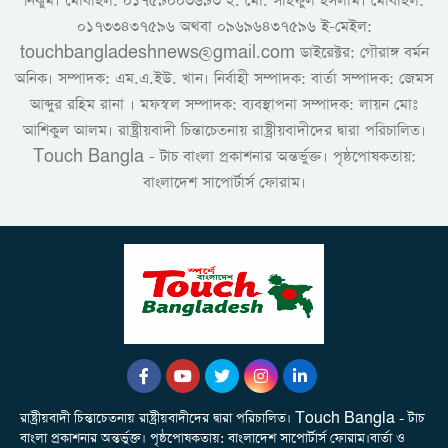
নিঝুম। ‎মোবাইল: ০১৭৫৯০০৩৬৯৩ ২. মো. সাইফুল ইসলাম। মোবাইল:
০১৭৩৩৪৩৭৫৯৬ অথবা ০৯৬৯৬৪৩৭৫৯৬ ই-মেইল:
touchbangladeshnews@gmail.com ডাইরেক্টর: গৌরাঙ্গ বর্মন
অনিক। সম্পাদক: এম.এ.ইউ. খান। নির্বাহী সম্পাদক: বার্তা সম্পাদক: জেমস
আব্দুর রহিম রানা । মফস্বল সম্পাদক: ব্যবস্থাপনা সম্পাদক: লায়ন মোঃ
আশিকুল আলম। রাষ্ট্রীয়বাদী চিন্তাচেতনায় রাষ্ট্রীয়বাদীদের দ্বারা পরিচালিত।
Touch Bangla - টাচ বাংলা প্রকাশনার অন্তর্ভুক্ত। পৃষ্ঠপোষকতায়:
বাংলাদেশ সাপোর্টার্স ফোরাম।
রাষ্ট্রীয়বাদী চিন্তাচেতনায় রাষ্ট্রীয়বাদীদের দ্বারা পরিচালিত। Touch Bangla - টাচ
বাংলা প্রকাশনার অন্তর্ভুক্ত। পৃষ্ঠপোষকতায়: বাংলাদেশ সাপোর্টার্স ফোরাম।বার্তা ও