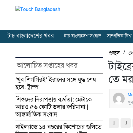
টাচ বাংলাদেশের খবর
টাচ বাংলাদেশ সংবাদ
সাম্প্রতিক বিশ্ব
প্রচ্ছদ
/
খ
টাইব্
আলোচিত সপ্তাহের খবর
তে মর
‘খুব শিগগিরই’ ইরানের সঙ্গে যুদ্ধ শেষ
হবে: ট্রাম্প
Me
শিশুদের নিরাপত্তায় ব্যর্থতা: মেটাকে
জুন
আরও ৫৬ কোটি ডলার জরিমানা |
আন্তর্জাতিক সংবাদ
থাইল্যান্ডে ১৪ বছরের কিশোরের গুলিতে