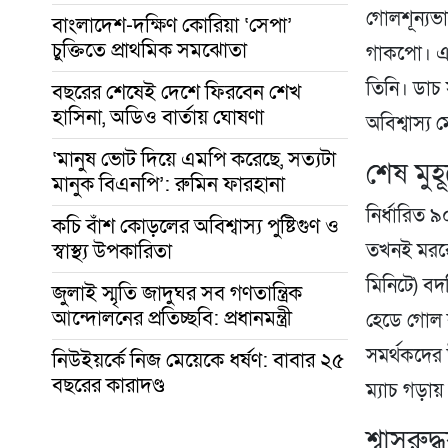
গোলশূন্যভ
বাংলাদেশ-দক্ষিণ কোরিয়া ‘সেপা’
চুক্তিতে প্রাথমিক সমঝোতা
গাকপো। এক
তিনি। ডাচ
বছরের শেষেই দেশে ফিরবেন শেখ
হাসিনা, অডিও বার্তায় ঘোষণা
অবিশ্বাস্য
‘মানুষ ভোট দিয়ে এমপি করেছে, সত্যটা
শেষ মুহ
মানুক বিএনপি’: রুমিন ফারহানা
নির্ধারিত 
কচি বাঁশ কোড়লের অবিশ্বাস্য পুষ্টিগুণ ও
স্বাস্থ্য উপকারিতা
তখনই মরক্
মিনিটে) বদ
জুলাই স্মৃতি জাদুঘর সব গণতান্ত্রিক
আন্দোলনের প্রতিচ্ছবি: প্রধানমন্ত্রী
হেডে গোল 
সমর্থকদের
নিউইয়র্কে নিজ মেয়েকে ধর্ষণ: বাবার ২৫
বছরের কারাদণ্ড
ম্যাচ গড়ায়
শ্বাসরু