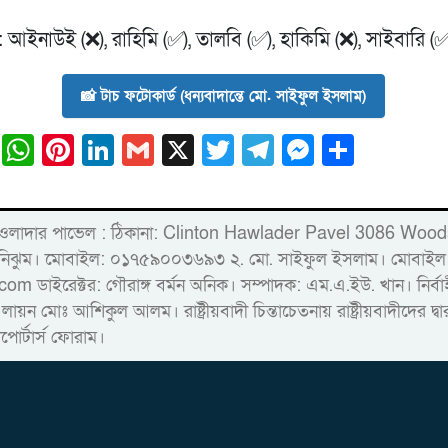
:
আইনাউই (❌), রাহিমি (✅), তালবি (✅), হাকিমি (❌), সাইবারি (✅
📸 টাচ ফটোকার্ড (ধন্যবাদান্তে মো. সাইফুল ইসলাম)
ail
Facebook
WhatsApp
Pinterest
LinkedIn
Gmail
X
Twitter
Telegram
Messeng
Share
্লিন্টন হাওলাদার পাভেল : ঠিকানা: Clinton Hawlader Pavel 30
ারু নিঝুম। ‎মোবাইল: ০১৭৫৯০০৩৬৯৩ ২. মো. সাইফুল ইসলাম। ম
রেক্টর: গৌরাঙ্গ বর্মন অনিক। সম্পাদক: এম.এ.ইউ. খান। নির্বাহী স
 লায়ন মোঃ আশিকুল আলম। রাষ্ট্রীয়বাদী চিন্তাচেতনায় রাষ্ট্রীয়বাদীদের 
াপোর্টার্স ফোরাম।