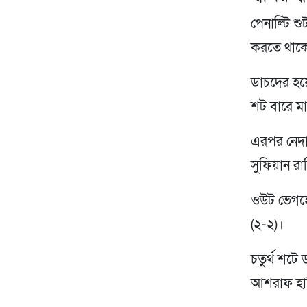
পেনাল্টি 
করতে থাক
ডাচদের হয়
শট বারে ম
এরপর নেদার
সুফিয়ান 
ওউট ভেগহো
(২-২)।
চতুর্থ শটে 
আশরাফ হাক