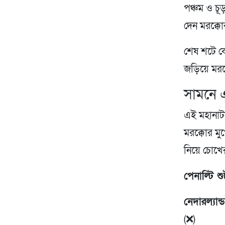
পঞ্চম ও চূড়
দেন মরক্কো
শেষ শটে ক
জড়িয়ে মরক
সামনে 
এই মহানাট
মরক্কোর মু
নিয়ে চোখে
পেনাল্টি
নেদারল্যান্
(❌)