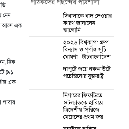
পাঠকদের পছন্দের পাঠশালা
োডি
ে নেন
দিবালাকে বাদ দেওয়ার
কারণ জানালেন
্পে আসে এক
স্কালোনি
২০২৬ বিশ্বকাপ: গ্রুপ
বিন্যাস ও পূর্ণাঙ্গ সূচি
ঘোষণা | টাচবাংলাদেশ
রম, ঠিক
দাপুটে জয়ে নকআউটে
টে (৯১
পচেত্তিনোর যুক্তরাষ্ট্র
ান্ত এক
ন
নিগারের ফিফটিতে
স্কটল্যান্ডকে হারিয়ে
া পারায়
ত্রিদেশীয় সিরিজে
মেয়েদের প্রথম জয়
মুম্বাইকে হারিয়ে