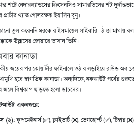
ান্ত শটে নেদারল্যান্ডসের ক্রিসেনসিও সামারভিলের শট দুর্দান্তভ
র প্রাচীর খ্যাত গোলরক্ষক ইয়াসিন বুনু।
োনো ভুল করেননি মরক্কোর ইসমায়েল সাইবারি। ঠাণ্ডা মাথায় ব
্কোকে উল্লাসের জোয়ারে ভাসান তিনি।
এবার কানাডা
কীয় জয়ের পর কোয়ার্টার ফাইনালে ওঠার লড়াইয়ে রাউন্ড অব ১
খোমুখি হবে স্বাগতিক কানাডা। অন্যদিকে, নকআউট পর্বের শুরুত
র জলে বিশ্বকাপ ছাড়তে হলো ডাচদের।
 শুটআউট একনজরে:
ডস (২):
কুপমেইনার্স (✅), ক্লাইভার্ট (❌), ভেগহোর্স্ট (✅), টিম্বার (