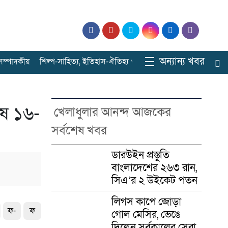
অন্যান্য খবর
ে সম্পাদকীয়
শিল্প-সাহিত্য, ইতিহাস-ঐতিহ্য ও বিনোদনের ঠিকানা
সারাবাংল
েষ ১৬-
খেলাধুলার আনন্দ আজকের
সর্বশেষ খবর
ডারউইন প্রস্তুতি
বাংলাদেশের ২৬৩ রান,
সিএ’র ২ উইকেট পতন
লিগস কাপে জোড়া
ফ-
ফ
গোল মেসির, ভেঙে
দিলেন সর্বকালের সেরা