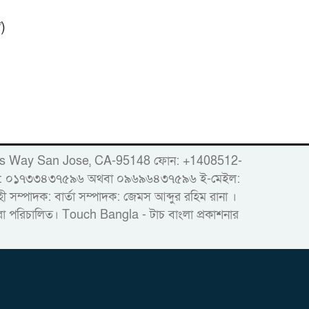
)
er
86 Woods Way San Jose, CA-95148 ফোন: +1408512-
োবাইল: ০১৭৩৩৪৩৭৫৯৬ অথবা ০৯৬৯৬৪৩৭৫৯৬ ই-মেইল:
ম্পাদক: বার্তা সম্পাদক: জেমস আব্দুর রহিম রানা ।
দ্বারা পরিচালিত। Touch Bangla - টাচ বাংলা প্রকাশনার