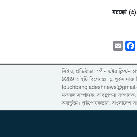
মরক্কো (৩)
Em
সিইও, প্রতিষ্ঠাতা: স্পীন ডক্টর ক
9289 আইটি বিশেষজ্ঞ: ১. লুইস দ
touchbangladeshnews@gmail.com ডাই
মফস্বল সম্পাদক: ব্যবস্থাপনা সম্পাদক:
অন্তর্ভুক্ত। পৃষ্ঠপোষকতায়: বাংলাদেশ স