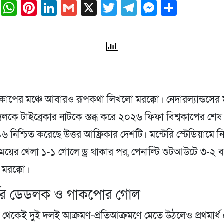
ail
Facebook
WhatsApp
Pinterest
LinkedIn
Gmail
X
Twitter
Telegram
Messeng
Share
্বকাপের মঞ্চে আবারও রূপকথা লিখলো মরক্কো। নেদারল্যান্ডসে
দলকে টাইব্রেকার নাটকে স্তব্ধ করে ২০২৬ ফিফা বিশ্বকাপের শেষ
১৬ নিশ্চিত করেছে উত্তর আফ্রিকার দেশটি। মন্টেরি স্টেডিয়ামে নি
ময়ের খেলা ১-১ গোলে ড্র থাকার পর, পেনাল্টি শুটআউটে ৩-২ ব
 মরক্কো।
র্ধের ডেডলক ও গাকপোর গোল
রু থেকেই দুই দলই আক্রমণ-প্রতিআক্রমণে মেতে উঠলেও প্রথমার্ধ