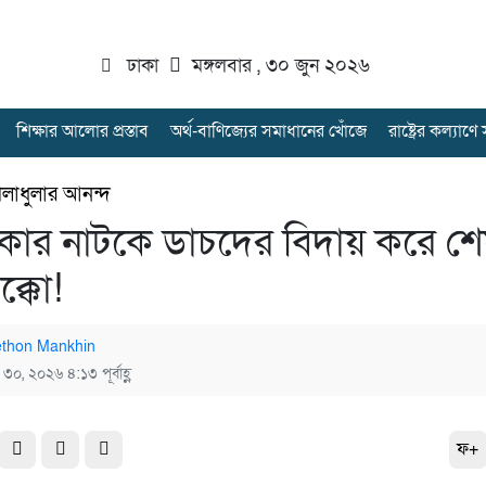
ঢাকা
মঙ্গলবার , ৩০ জুন ২০২৬
শিক্ষার আলোর প্রস্তাব
অর্থ-বাণিজ্যের সমাধানের খোঁজে
রাষ্ট্রের কল্যাণ
েলাধুলার আনন্দ
রেকার নাটকে ডাচদের বিদায় করে শ
ক্কো!
thon Mankhin
 ৩০, ২০২৬ ৪:১৩ পূর্বাহ্ণ
ফ+