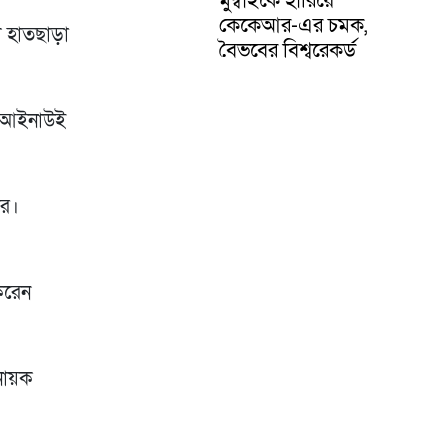
কেকেআর-এর চমক,
গ হাতছাড়া
বৈভবের বিশ্বরেকর্ড
ল আইনাউই
োর।
করেন
িনায়ক