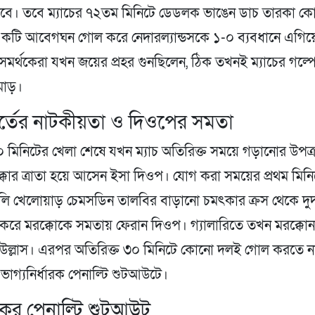
াবে। তবে ম্যাচের ৭২তম মিনিটে ডেডলক ভাঙেন ডাচ তারকা ক
টি আবেগঘন গোল করে নেদারল্যান্ডসকে ১-০ ব্যবধানে এগিয়
 সমর্থকেরা যখন জয়ের প্রহর গুনছিলেন, ঠিক তখনই ম্যাচের গল
 মোড়।
ূর্তের নাটকীয়তা ও দিওপের সমতা
৯০ মিনিটের খেলা শেষে যখন ম্যাচ অতিরিক্ত সময়ে গড়ানোর উপক্
কোর ত্রাতা হয়ে আসেন ইসা দিওপ। যোগ করা সময়ের প্রথম মিনি
লি খেলোয়াড় চেমসডিন তালবির বাড়ানো চমৎকার ক্রস থেকে দুর্দ
করে মরক্কোকে সমতায় ফেরান দিওপ। গ্যালারিতে তখন মরক্কো
 উল্লাস। এরপর অতিরিক্ত ৩০ মিনিটে কোনো দলই গোল করতে ন
 ভাগ্যনির্ধারক পেনাল্টি শুটআউটে।
দ্ধকর পেনাল্টি শুটআউট