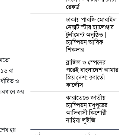
er
রেকর্ড
ঢাকায় পাবজি মোবাইল
নেক্সট স্টার চ্যালেঞ্জার
টুর্নামেন্ট অনুষ্ঠিত |
চ্যাম্পিয়ন আরিফ
শিকদার
র মতো
ব্রাজিল ও স্পেনের
পরেই বাংলাদেশ আমার
 ১৬ বা
প্রিয় দেশ: রবার্তো
র্ধারিত ও
কার্লোস
্যবধানে জয়
কারাতেতে জাতীয়
চ্যাম্পিয়ন মধুপুরের
আদিবাসী কিশোরী
নাম্বিয়া লুইজি
 শেষ হয়