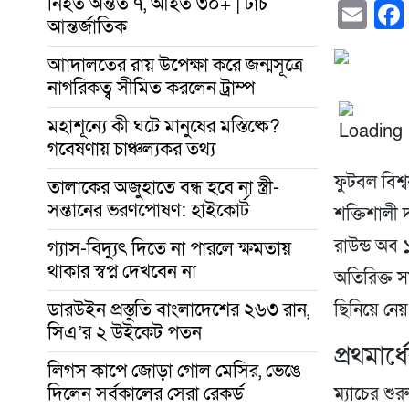
নিহত অন্তত ৭, আহত ৩০+ | টাচ
Em
আন্তর্জাতিক
আাদালতের রায় উপেক্ষা করে জন্মসূত্রে
নাগরিকত্ব সীমিত করলেন ট্রাম্প
মহাশূন্যে কী ঘটে মানুষের মস্তিষ্কে?
গবেষণায় চাঞ্চল্যকর তথ্য
ফুটবল বিশ
তালাকের অজুহাতে বন্ধ হবে না স্ত্রী-
সন্তানের ভরণপোষণ: হাইকোর্ট
শক্তিশালী 
রাউন্ড অব 
গ্যাস-বিদ্যুৎ দিতে না পারলে ক্ষমতায়
থাকার স্বপ্ন দেখবেন না
অতিরিক্ত স
ডারউইন প্রস্তুতি বাংলাদেশের ২৬৩ রান,
ছিনিয়ে নেয়
সিএ’র ২ উইকেট পতন
প্রথমা
লিগস কাপে জোড়া গোল মেসির, ভেঙে
দিলেন সর্বকালের সেরা রেকর্ড
ম্যাচের শু