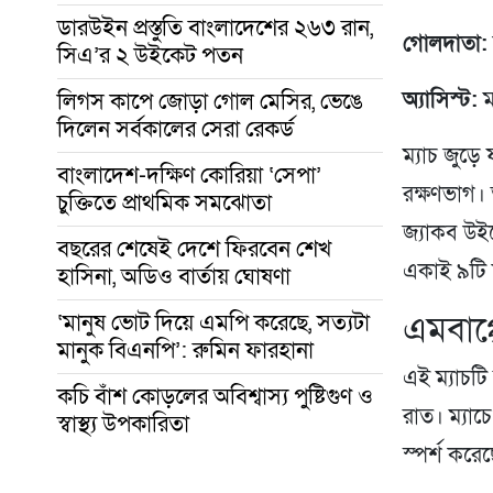
ডারউইন প্রস্তুতি বাংলাদেশের ২৬৩ রান,
গোলদাতা:
সিএ’র ২ উইকেট পতন
অ্যাসিস্ট:
ম
লিগস কাপে জোড়া গোল মেসির, ভেঙে
দিলেন সর্বকালের সেরা রেকর্ড
ম্যাচ জুড়
বাংলাদেশ-দক্ষিণ কোরিয়া ‘সেপা’
রক্ষণভাগ।
চুক্তিতে প্রাথমিক সমঝোতা
জ্যাকব উইড
বছরের শেষেই দেশে ফিরবেন শেখ
একাই ৯টি দ
হাসিনা, অডিও বার্তায় ঘোষণা
এমবাপ্
‘মানুষ ভোট দিয়ে এমপি করেছে, সত্যটা
মানুক বিএনপি’: রুমিন ফারহানা
এই ম্যাচটি
কচি বাঁশ কোড়লের অবিশ্বাস্য পুষ্টিগুণ ও
রাত। ম্যাচ
স্বাস্থ্য উপকারিতা
স্পর্শ করে