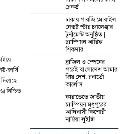
er
রেকর্ড
ঢাকায় পাবজি মোবাইল
নেক্সট স্টার চ্যালেঞ্জার
টুর্নামেন্ট অনুষ্ঠিত |
চ্যাম্পিয়ন আরিফ
শিকদার
ড়াইয়ে
ব্রাজিল ও স্পেনের
পরেই বাংলাদেশ আমার
উ-জার্সি
প্রিয় দেশ: রবার্তো
ে দিয়েছে
কার্লোস
৬) নিশ্চিত
কারাতেতে জাতীয়
চ্যাম্পিয়ন মধুপুরের
আদিবাসী কিশোরী
নাম্বিয়া লুইজি