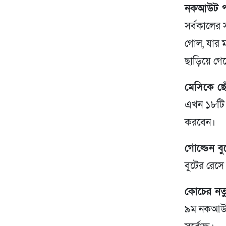
নকআউট পর্
সর্বকালের 
গোল, যার ম
ছাড়িয়ে গে
মেসিকে ছো
এখন ১৮টি।
করবেন।
গোল্ডেন ব
বুটের রেসে
কোচের নতু
৯ম নকআউট 