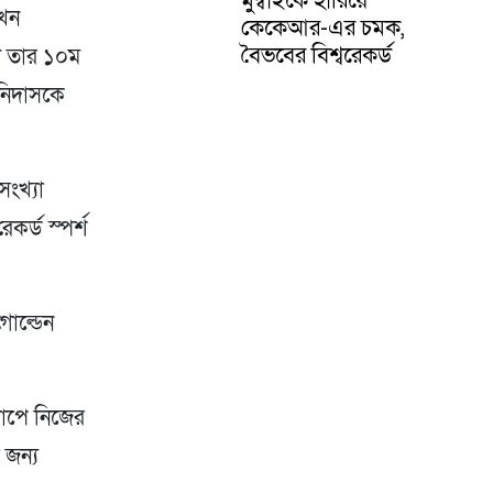
এখন
কেকেআর-এর চমক,
বৈভবের বিশ্বরেকর্ড
টি তার ১০ম
ওনিদাসকে
সংখ্যা
র্ড স্পর্শ
োল্ডেন
কাপে নিজের
 জন্য