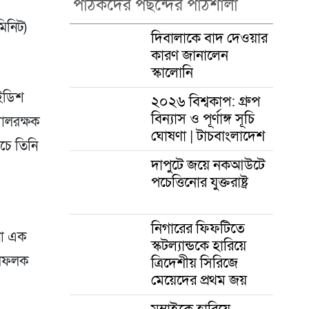
পাঠকদের পছন্দের পাঠশালা
মিনিট)
দিবালাকে বাদ দেওয়ার
কারণ জানালেন
স্কালোনি
ুইডিশ
২০২৬ বিশ্বকাপ: গ্রুপ
বিন্যাস ও পূর্ণাঙ্গ সূচি
োলরক্ষক
ঘোষণা | টাচবাংলাদেশ
াচে তিনি
দাপুটে জয়ে নকআউটে
পচেত্তিনোর যুক্তরাষ্ট্র
নিগারের ফিফটিতে
নো এক
স্কটল্যান্ডকে হারিয়ে
াইলফলক
ত্রিদেশীয় সিরিজে
মেয়েদের প্রথম জয়
মুম্বাইকে হারিয়ে