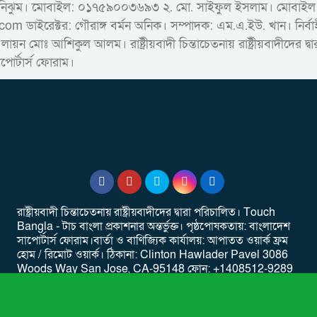
ারু নিঝুম। ‎মোবাইল: ০১৭৫৯০০৩৬৯৩ ২. মো. সাইফুল ইসলাম। ম
রেক্টর: গৌরাঙ্গ বর্মন অনিক। সম্পাদক: এম.এ.ইউ. খান। নির্বাহী স
 লায়ন মোঃ আশিকুল আলম। রাষ্ট্রীয়বাদী চিন্তাচেতনায় রাষ্ট্রীয়বাদীদের 
াপোর্টার্স ফোরাম।
রাষ্ট্রীয়বাদী চিন্তাচেতনায় রাষ্ট্রীয়বাদীদের দ্বারা পরিচালিত। Touch
Bangla - টাচ বাংলা প্রকাশনার অন্তর্ভুক্ত। পৃষ্ঠপোষকতায়: বাংলাদেশ
সাপোর্টার্স ফোরাম।বার্তা ও বাণিজ্যিক কার্যালয়: আপাতত ওয়ার্ক ফ্রম
হোম / রিমোট ওয়ার্ক। ‎ঠিকানা: Clinton Hawlader Pavel 3086
Woods Way San Jose, CA-95148 ‎ফোন: +1408512-9289