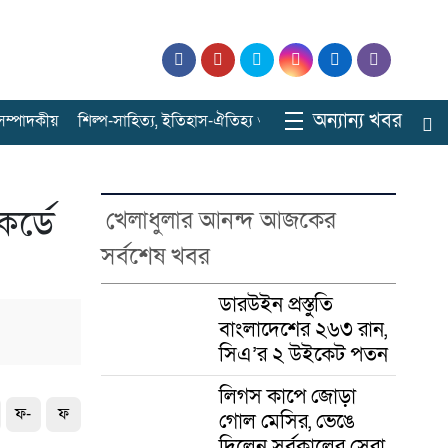
অন্যান্য খবর
ে সম্পাদকীয়
শিল্প-সাহিত্য, ইতিহাস-ঐতিহ্য ও বিনোদনের ঠিকানা
সারাবাংল
কর্ডে
খেলাধুলার আনন্দ আজকের
সর্বশেষ খবর
ডারউইন প্রস্তুতি
বাংলাদেশের ২৬৩ রান,
সিএ’র ২ উইকেট পতন
লিগস কাপে জোড়া
ফ-
ফ
গোল মেসির, ভেঙে
দিলেন সর্বকালের সেরা