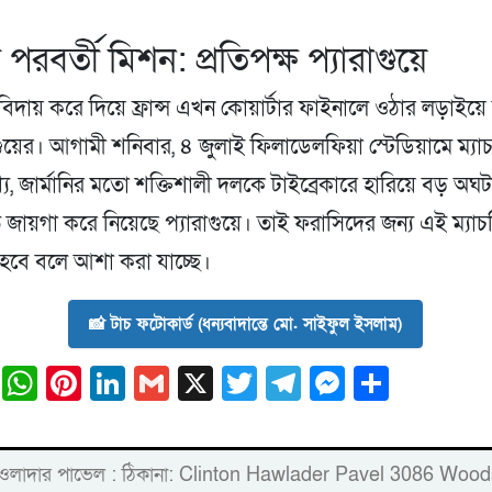
ের পরবর্তী মিশন: প্রতিপক্ষ প্যারাগুয়ে
িদায় করে দিয়ে ফ্রান্স এখন কোয়ার্টার ফাইনালে ওঠার লড়াইয়ে 
গুয়ের। আগামী শনিবার, ৪ জুলাই ফিলাডেলফিয়া স্টেডিয়ামে ম্যাচট
খ্য, জার্মানির মতো শক্তিশালী দলকে টাইব্রেকারে হারিয়ে বড় অঘ
জায়গা করে নিয়েছে প্যারাগুয়ে। তাই ফরাসিদের জন্য এই ম্যাচ
 হবে বলে আশা করা যাচ্ছে।
📸 টাচ ফটোকার্ড (ধন্যবাদান্তে মো. সাইফুল ইসলাম)
ail
Facebook
WhatsApp
Pinterest
LinkedIn
Gmail
X
Twitter
Telegram
Messeng
Share
্লিন্টন হাওলাদার পাভেল : ঠিকানা: Clinton Hawlader Pavel 30