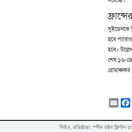
সর্বোচ্চ।
ফ্রান্স
সুইডেনকে ব
হবে প্যারা
হবে। উল্লে
শেষ ১৬-তে 
রোমাঞ্চকর
Em
সিইও, প্রতিষ্ঠাতা: স্পীন ডক্টর ক