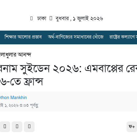
ঢাকা
বুধবার , ১ জুলাই ২০২৬
শিক্ষার আলোর প্রস্তাব
অর্থ-বাণিজ্যের সমাধানের খোঁজে
রাষ্ট্রের কল্যাণ
েলাধুলার আনন্দ
্স বনাম সুইডেন ২০২৬: এমবাপ্পের রে
-তে ফ্রান্স
thon Mankhin
াই ১, ২০২৬ ৩:০৩ পূর্বাহ্ণ
ফ+