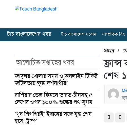
টাচ বাংলাদেশের খবর
টাচ বাংলাদেশ সংবাদ
সাম্প্রতিক বিশ্ব
প্রচ্ছদ
/
খ
ফ্রান
আলোচিত সপ্তাহের খবর
শেষ ১৬
জাদুঘর খোলার সময় ও অনলাইন টিকিট
জটিলতায় ক্ষুব্ধ দর্শনার্থীরা
Me
রাশিয়ার তেল কিনলে ভারত-চীনসহ ৫
জুল
দেশের ওপর ১০০% শুল্কের পথ সুগম
‘খুব শিগগিরই’ ইরানের সঙ্গে যুদ্ধ শেষ
হবে: ট্রাম্প