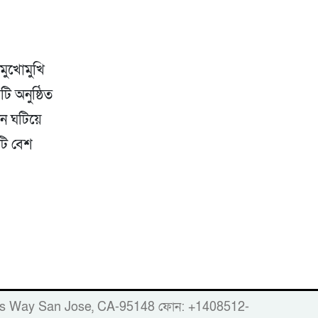
মুখোমুখি
ি অনুষ্ঠিত
টন ঘটিয়ে
টি বেশ
er
86 Woods Way San Jose, CA-95148 ফোন: +1408512-