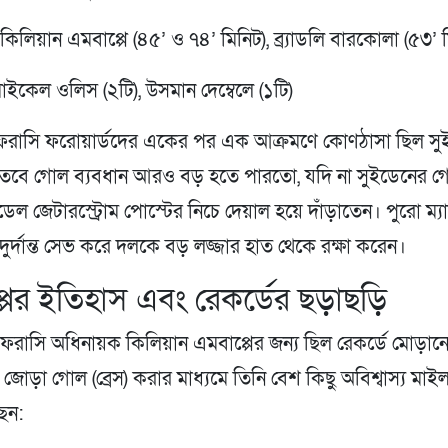
কিলিয়ান এমবাপ্পে (৪৫’ ও ৭৪’ মিনিট), ব্র্যাডলি বারকোলা (৫৩’ 
াইকেল ওলিস (২টি), উসমান দেম্বেলে (১টি)
ে ফরাসি ফরোয়ার্ডদের একের পর এক আক্রমণে কোণঠাসা ছিল স
 তবে গোল ব্যবধান আরও বড় হতে পারতো, যদি না সুইডেনের গ
েল জেটারস্ট্রোম পোস্টের নিচে দেয়াল হয়ে দাঁড়াতেন। পুরো ম্য
ুর্দান্ত সেভ করে দলকে বড় লজ্জার হাত থেকে রক্ষা করেন।
পের ইতিহাস এবং রেকর্ডের ছড়াছড়ি
 ফরাসি অধিনায়ক কিলিয়ান এমবাপ্পের জন্য ছিল রেকর্ডে মোড়া
ে জোড়া গোল (ব্রেস) করার মাধ্যমে তিনি বেশ কিছু অবিশ্বাস্য ম
ছেন: