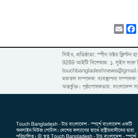
Em
সিইও, প্রতিষ্ঠাতা: স্পীন ডক্টর ক
9289 আইটি বিশেষজ্ঞ: ১. লুইস দ
touchbangladeshnews@gmail.com ডাই
মফস্বল সম্পাদক: ব্যবস্থাপনা সম্পাদক:
অন্তর্ভুক্ত। পৃষ্ঠপোষকতায়: বাংলাদেশ স
‎Touch Bangladesh - টাচ বাংলাদেশ - স্পর্শে বাংলাদেশ একটি
অনলাইন নিউজ পোর্টাল। দেশের কল্যাণের স্বার্থে রাষ্ট্রীয়বাদীদের দ্বারা
পরিচালিত। ‎© স্বত্ব Touch Bangladesh - টাচ বাংলাদেশ - স্পর্শে