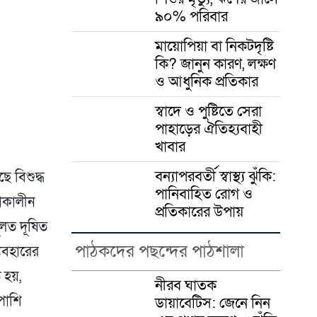
er
৯০% পরিবার
মায়োপিয়া বা নিকটদৃষ্টি
কি? জানুন কারণ, লক্ষণ
ও আধুনিক প্রতিকার
স্বাদে ও পুষ্টিতে সেরা
পাহাড়ের ঐতিহ্যবাহী
খাবার
বন্যাপরবর্তী স্বাস্থ্য ঝুঁকি:
ে বিশুদ্ধ
পানিবাহিত রোগ ও
লাকালীন
প্রতিকারের উপায়
ূলত দূষিত
পাঠকদের পছন্দের পাঠশালা
্যবহারের
ি হয়,
নীরব ঘাতক
পাশি
ডায়াবেটিস: জেনে নিন