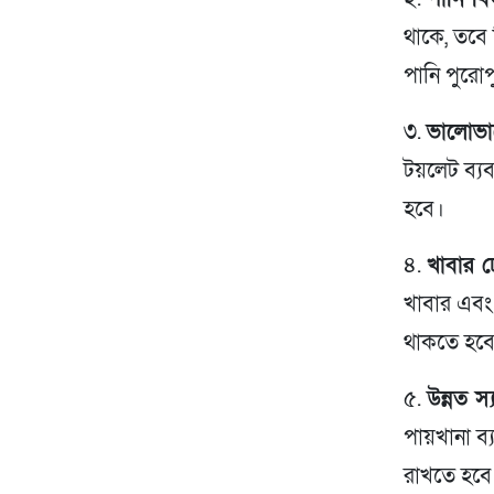
থাকে, তবে 
পানি পুরোপু
৩.
ভালোভা
টয়লেট ব্য
হবে।
৪.
খাবার ঢ
খাবার এবং 
থাকতে হব
৫.
উন্নত স্
পায়খানা ব্
রাখতে হবে