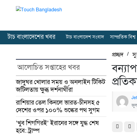
টাচ বাংলাদেশের খবর
টাচ বাংলাদেশ সংবাদ
সাম্প্রতিক বিশ্ব
প্রচ্ছদ
/
সু
বন্যাপ
আলোচিত সপ্তাহের খবর
প্রতি
জাদুঘর খোলার সময় ও অনলাইন টিকিট
জটিলতায় ক্ষুব্ধ দর্শনার্থীরা
Je
রাশিয়ার তেল কিনলে ভারত-চীনসহ ৫
জুল
দেশের ওপর ১০০% শুল্কের পথ সুগম
‘খুব শিগগিরই’ ইরানের সঙ্গে যুদ্ধ শেষ
হবে: ট্রাম্প