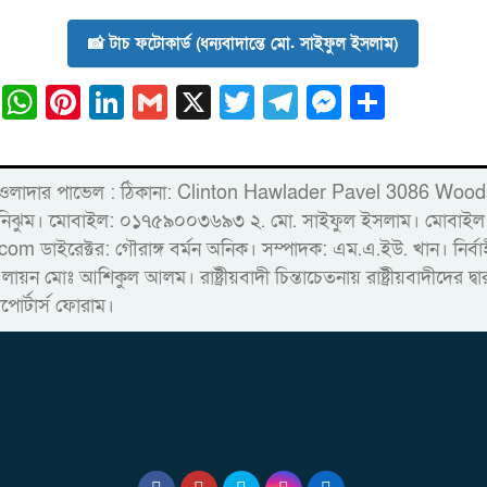
📸 টাচ ফটোকার্ড (ধন্যবাদান্তে মো. সাইফুল ইসলাম)
ail
Facebook
WhatsApp
Pinterest
LinkedIn
Gmail
X
Twitter
Telegram
Messeng
Share
্লিন্টন হাওলাদার পাভেল : ঠিকানা: Clinton Hawlader Pavel 30
ারু নিঝুম। ‎মোবাইল: ০১৭৫৯০০৩৬৯৩ ২. মো. সাইফুল ইসলাম। ম
রেক্টর: গৌরাঙ্গ বর্মন অনিক। সম্পাদক: এম.এ.ইউ. খান। নির্বাহী স
 লায়ন মোঃ আশিকুল আলম। রাষ্ট্রীয়বাদী চিন্তাচেতনায় রাষ্ট্রীয়বাদীদের 
াপোর্টার্স ফোরাম।