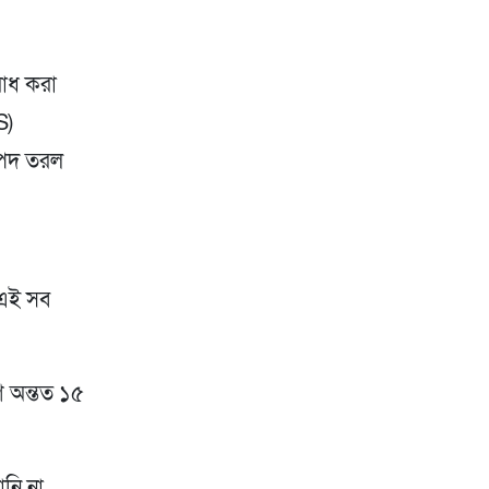
রোধ করা
S)
রাপদ তরল
 এই সব
 অন্তত ১৫
ানি না