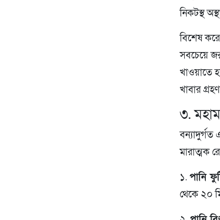
নিকটস্থ অস
বিশেষ করে 
সবচেয়ে জর
খাওয়াতে হ
খাবার গ্রহ
৩. মহা
বন্যাদুর্
মারাত্মক র
১.
পানি ফু
থেকে ২০ ম
২.
পানি বি