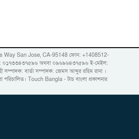
er
86 Woods Way San Jose, CA-95148 ফোন: +1408512-
োবাইল: ০১৭৩৩৪৩৭৫৯৬ অথবা ০৯৬৯৬৪৩৭৫৯৬ ই-মেইল:
ম্পাদক: বার্তা সম্পাদক: জেমস আব্দুর রহিম রানা ।
দ্বারা পরিচালিত। Touch Bangla - টাচ বাংলা প্রকাশনার