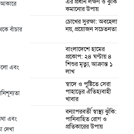
এর প্রধান লক্ষণ ও ঝুঁকি
ি আকারে
কমানোর উপায়
চোখের সুরক্ষা: অবহেলা
নয়, প্রয়োজন সচেতনতা
েকে বাঁচার
বাংলাদেশে হামের
প্রকোপ: ২৪ ঘণ্টায় ৪
শিশুর মৃত্যু, আক্রান্ত ১
গুলো এবং
লাখ
স্বাদে ও পুষ্টিতে সেরা
পাহাড়ের ঐতিহ্যবাহী
নিশূন্যতা
খাবার
বন্যাপরবর্তী স্বাস্থ্য ঝুঁকি:
পানিবাহিত রোগ ও
্যথা এবং
প্রতিকারের উপায়
া দেখা