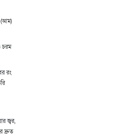
া (আম)
 ও চরম
বের রং
ৈরি
ার জ্বর,
 দ্রুত