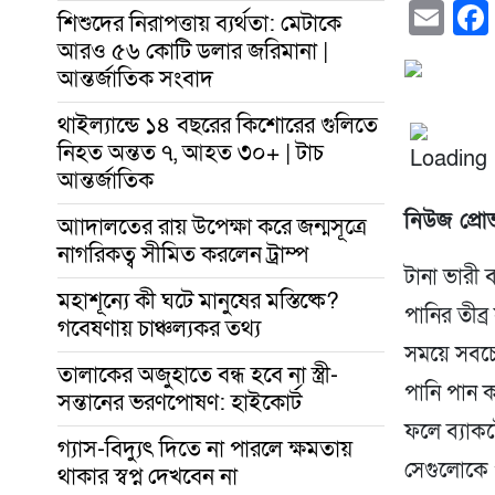
Em
শিশুদের নিরাপত্তায় ব্যর্থতা: মেটাকে
আরও ৫৬ কোটি ডলার জরিমানা |
আন্তর্জাতিক সংবাদ
থাইল্যান্ডে ১৪ বছরের কিশোরের গুলিতে
নিহত অন্তত ৭, আহত ৩০+ | টাচ
আন্তর্জাতিক
নিউজ প্রো
আাদালতের রায় উপেক্ষা করে জন্মসূত্রে
নাগরিকত্ব সীমিত করলেন ট্রাম্প
টানা ভারী 
মহাশূন্যে কী ঘটে মানুষের মস্তিষ্কে?
পানির তীব
গবেষণায় চাঞ্চল্যকর তথ্য
সময়ে সবচেয়
তালাকের অজুহাতে বন্ধ হবে না স্ত্রী-
পানি পান ক
সন্তানের ভরণপোষণ: হাইকোর্ট
ফলে ব্যাকটে
গ্যাস-বিদ্যুৎ দিতে না পারলে ক্ষমতায়
সেগুলোকে প
থাকার স্বপ্ন দেখবেন না