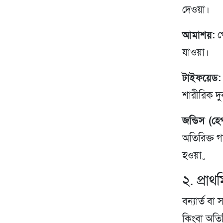
দেওয়া।
আমাশয়:
পে
যাওয়া।
টাইফয়েড:
শারীরিক দু
জন্ডিস (হ
অতিরিক্ত গা
হওয়া。
২. প্রা
বন্যার্ত বা
কিংবা অতির