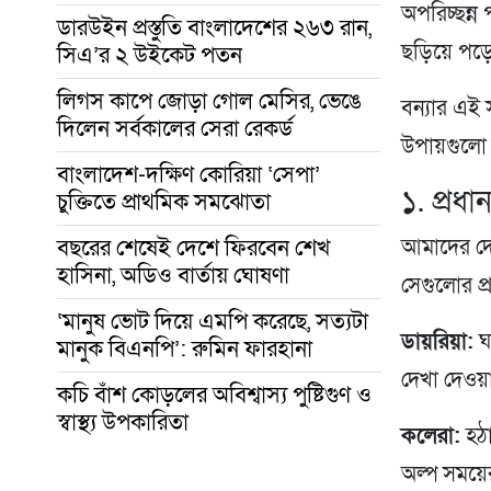
অপরিচ্ছন্
ডারউইন প্রস্তুতি বাংলাদেশের ২৬৩ রান,
ছড়িয়ে পড়
সিএ’র ২ উইকেট পতন
লিগস কাপে জোড়া গোল মেসির, ভেঙে
বন্যার এই 
দিলেন সর্বকালের সেরা রেকর্ড
উপায়গুলো 
বাংলাদেশ-দক্ষিণ কোরিয়া ‘সেপা’
১. প্রধ
চুক্তিতে প্রাথমিক সমঝোতা
বছরের শেষেই দেশে ফিরবেন শেখ
আমাদের দে
হাসিনা, অডিও বার্তায় ঘোষণা
সেগুলোর প
‘মানুষ ভোট দিয়ে এমপি করেছে, সত্যটা
ডায়রিয়া:
ঘন
মানুক বিএনপি’: রুমিন ফারহানা
দেখা দেওয়
কচি বাঁশ কোড়লের অবিশ্বাস্য পুষ্টিগুণ ও
স্বাস্থ্য উপকারিতা
কলেরা:
হঠা
অল্প সময়ের