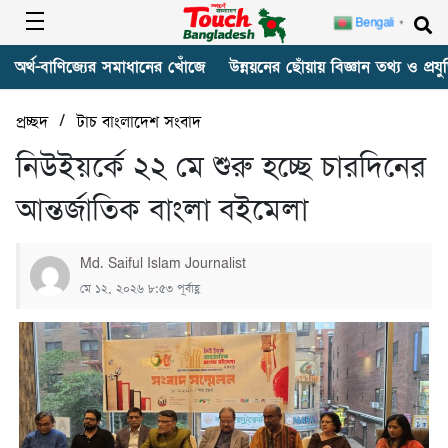
Bengali
▼
অর্থ-বাণিজ্যের সমাধানের খোঁজে
উন্নয়নের ছোঁয়ায় বিজ্ঞান তথ্য ও প্রযুক
/
প্রচ্ছদ
টাচ বাংলাদেশ সংবাদ
নিউইয়র্কে ২২ মে শুরু হচ্ছে চারদিনের
আন্তর্জাতিক বাংলা বইমেলা
Md. Saiful Islam Journalist
মে ১২, ২০২৬ ৮:৫৩ পূর্বাহ্ণ