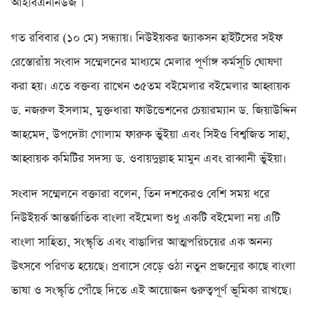
আইবিএননিউজ ।
গত রবিবার (১০ মে) সন্ধ্যায়। নিউইয়কর জ্যাকসন হাইটসের সইফ
রেস্তোরাঁয় সংবাদ সম্মেলনের মাধ্যমে মেলার পূর্ণাঙ্গ কর্মসূচি ঘোষণা
করা হয়। এতে বক্তব্য রাখেন ৩৫তম বইমেলার বইমেলার আহ্বায়ক
ড. নজরুল ইসলাম, মুক্তধারা ফাউন্ডেশনের চেয়ারম্যান ড. জিয়াউদ্দিন
আহমেদ, উপদেষ্টা গোলাম ফারুক ভুঁইয়া এবং সিইও বিশ্বজিত সাহা,
আহ্বায়ক কমিটির সদস্য ড. ওবায়দুল্লাহ মামুন এবং রাব্বানী ভুঁইয়া।
সংবাদ সম্মেলনে বক্তারা বলেন, তিন দশকেরও বেশি সময় ধরে
নিউইয়র্ক আন্তর্জাতিক বাংলা বইমেলা শুধু একটি বইমেলা নয় এটি
বাংলা সাহিত্য, সংস্কৃতি এবং বাঙালির আত্মপরিচয়ের এক অনন্য
উৎসবে পরিণত হয়েছে। প্রবাসে বেড়ে ওঠা নতুন প্রজন্মের কাছে বাংলা
ভাষা ও সংস্কৃতি পৌঁছে দিতে এই আয়োজন গুরুত্বপূর্ণ ভূমিকা রাখছে।