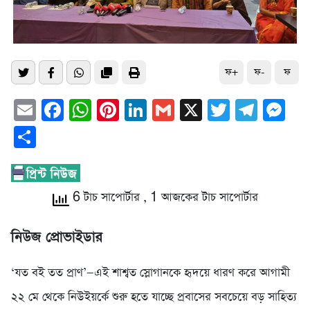
ফ+
ফ-
ফ
Email
Facebook
WhatsApp
Pinterest
LinkedIn
Gmail
X
Twitter
Tele
Me
Share
6 টাচ সাপোর্টার
, 1 আজকের টাচ সাপোর্টার
নিউজ প্রোভাইডার
‘যত বই তত প্রাণ’—এই শাশ্বত স্লোগানকে হৃদয়ে ধারণ করে আগামী
২২ মে থেকে নিউইয়র্কে শুরু হতে যাচ্ছে প্রবাসের সবচেয়ে বড় সাহিত্য