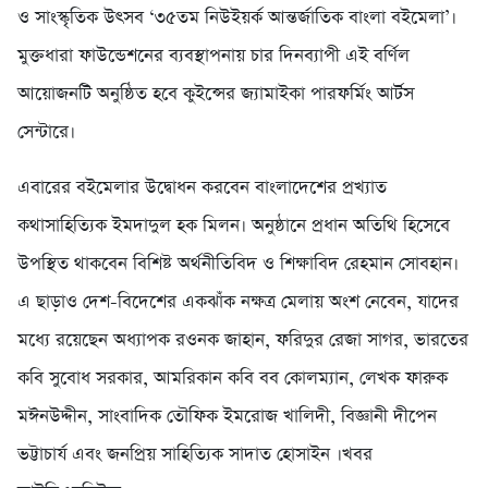
ও সাংস্কৃতিক উৎসব ‘৩৫তম নিউইয়র্ক আন্তর্জাতিক বাংলা বইমেলা’।
মুক্তধারা ফাউন্ডেশনের ব্যবস্থাপনায় চার দিনব্যাপী এই বর্ণিল
আয়োজনটি অনুষ্ঠিত হবে কুইন্সের জ্যামাইকা পারফর্মিং আর্টস
সেন্টারে।
এবারের বইমেলার উদ্বোধন করবেন বাংলাদেশের প্রখ্যাত
কথাসাহিত্যিক ইমদাদুল হক মিলন। অনুষ্ঠানে প্রধান অতিথি হিসেবে
উপস্থিত থাকবেন বিশিষ্ট অর্থনীতিবিদ ও শিক্ষাবিদ রেহমান সোবহান।
এ ছাড়াও দেশ-বিদেশের একঝাঁক নক্ষত্র মেলায় অংশ নেবেন, যাদের
মধ্যে রয়েছেন অধ্যাপক রওনক জাহান, ফরিদুর রেজা সাগর, ভারতের
কবি সুবোধ সরকার, আমরিকান কবি বব কোলম্যান, লেখক ফারুক
মঈনউদ্দীন, সাংবাদিক তৌফিক ইমরোজ খালিদী, বিজ্ঞানী দীপেন
ভট্টাচার্য এবং জনপ্রিয় সাহিত্যিক সাদাত হোসাইন ।খবর