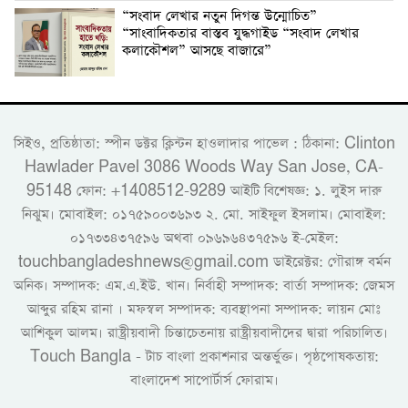
“সংবাদ লেখার নতুন দিগন্ত উন্মোচিত”
“সাংবাদিকতার বাস্তব যুদ্ধগাইড “সংবাদ লেখার
কলাকৌশল” আসছে বাজারে”
সিইও, প্রতিষ্ঠাতা: স্পীন ডক্টর ক্লিন্টন হাওলাদার পাভেল : ঠিকানা: Clinton
Hawlader Pavel 3086 Woods Way San Jose, CA-
95148 ফোন: +1408512-9289 আইটি বিশেষজ্ঞ: ১. লুইস দারু
নিঝুম। ‎মোবাইল: ০১৭৫৯০০৩৬৯৩ ২. মো. সাইফুল ইসলাম। মোবাইল:
০১৭৩৩৪৩৭৫৯৬ অথবা ০৯৬৯৬৪৩৭৫৯৬ ই-মেইল:
touchbangladeshnews@gmail.com ডাইরেক্টর: গৌরাঙ্গ বর্মন
অনিক। সম্পাদক: এম.এ.ইউ. খান। নির্বাহী সম্পাদক: বার্তা সম্পাদক: জেমস
আব্দুর রহিম রানা । মফস্বল সম্পাদক: ব্যবস্থাপনা সম্পাদক: লায়ন মোঃ
আশিকুল আলম। রাষ্ট্রীয়বাদী চিন্তাচেতনায় রাষ্ট্রীয়বাদীদের দ্বারা পরিচালিত।
Touch Bangla - টাচ বাংলা প্রকাশনার অন্তর্ভুক্ত। পৃষ্ঠপোষকতায়:
বাংলাদেশ সাপোর্টার্স ফোরাম।