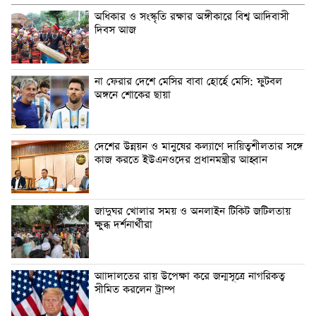
অধিকার ও সংস্কৃতি রক্ষার অঙ্গীকারে বিশ্ব আদিবাসী
দিবস আজ
না ফেরার দেশে মেসির বাবা হোর্হে মেসি: ফুটবল
অঙ্গনে শোকের ছায়া
দেশের উন্নয়ন ও মানুষের কল্যাণে দায়িত্বশীলতার সঙ্গে
কাজ করতে ইউএনওদের প্রধানমন্ত্রীর আহ্বান
জাদুঘর খোলার সময় ও অনলাইন টিকিট জটিলতায়
ক্ষুব্ধ দর্শনার্থীরা
আাদালতের রায় উপেক্ষা করে জন্মসূত্রে নাগরিকত্ব
সীমিত করলেন ট্রাম্প