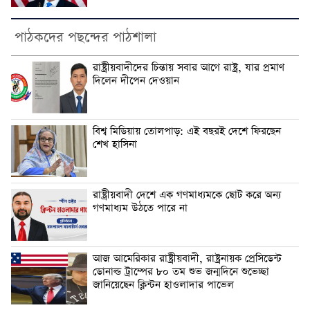
পাঠকদের পছন্দের পাঠশালা
‎রাষ্ট্রীয়বাদীদের চিন্তায় সবার আগে রাষ্ট্র, যার প্রমাণ
দিলেন দীপেন দেওয়ান
বিশ্ব মিডিয়ায় তোলপাড়: এই বছরই দেশে ফিরছেন
শেখ হাসিনা
রাষ্ট্রীয়বাদী দেশে ‎এক গণমাধ্যমকে ছোট করে অন্য
গণমাধ্যম উঠতে পারে না ‎
‎আজ আমেরিকার রাষ্ট্রীয়বাদী, রাষ্ট্রনায়ক প্রেসিডেন্ট
ডোনাল্ড ট্রাম্পের ৮০ তম শুভ জন্মদিনে শুভেচ্ছা
জানিয়েছেন ক্লিন্টন হাওলাদার পাভেল