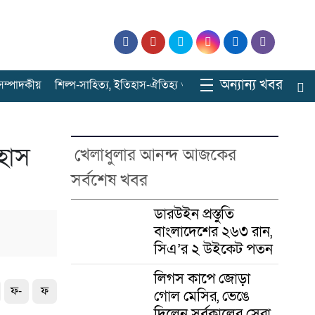
অন্যান্য খবর
ে সম্পাদকীয়
শিল্প-সাহিত্য, ইতিহাস-ঐতিহ্য ও বিনোদনের ঠিকানা
সারাবাংল
হাস
খেলাধুলার আনন্দ আজকের
সর্বশেষ খবর
ডারউইন প্রস্তুতি
বাংলাদেশের ২৬৩ রান,
সিএ’র ২ উইকেট পতন
লিগস কাপে জোড়া
ফ-
ফ
গোল মেসির, ভেঙে
দিলেন সর্বকালের সেরা