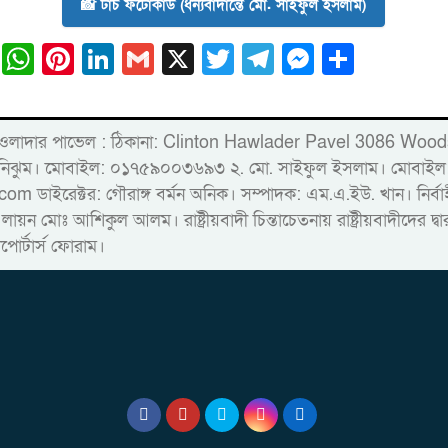
📸 টাচ ফটোকার্ড (ধন্যবাদান্তে মো. সাইফুল ইসলাম)
ail
Facebook
WhatsApp
Pinterest
LinkedIn
Gmail
X
Twitter
Telegram
Messeng
Share
্লিন্টন হাওলাদার পাভেল : ঠিকানা: Clinton Hawlader Pavel 30
ারু নিঝুম। ‎মোবাইল: ০১৭৫৯০০৩৬৯৩ ২. মো. সাইফুল ইসলাম। ম
রেক্টর: গৌরাঙ্গ বর্মন অনিক। সম্পাদক: এম.এ.ইউ. খান। নির্বাহী স
 লায়ন মোঃ আশিকুল আলম। রাষ্ট্রীয়বাদী চিন্তাচেতনায় রাষ্ট্রীয়বাদীদের 
াপোর্টার্স ফোরাম।