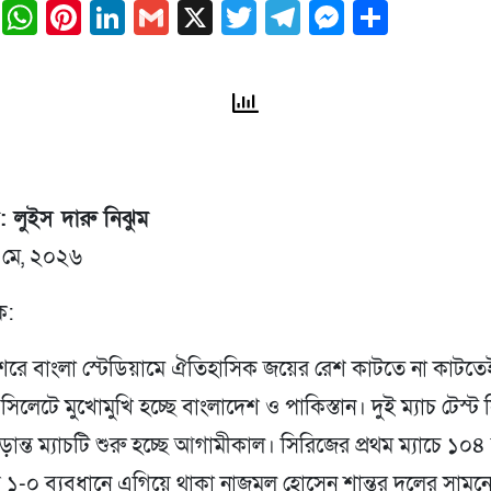
ail
Facebook
WhatsApp
Pinterest
LinkedIn
Gmail
X
Twitter
Telegram
Messeng
Share
ক: লুইস দারু নিঝুম
 মে, ২০২৬
ে:
শেরে বাংলা স্টেডিয়ামে ঐতিহাসিক জয়ের রেশ কাটতে না কাটত
সিলেটে মুখোমুখি হচ্ছে বাংলাদেশ ও পাকিস্তান। দুই ম্যাচ টেস্ট
ড়ান্ত ম্যাচটি শুরু হচ্ছে আগামীকাল। সিরিজের প্রথম ম্যাচে ১০৪
ে ১-০ ব্যবধানে এগিয়ে থাকা নাজমুল হোসেন শান্তর দলের সাম