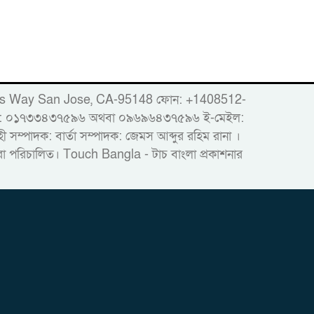
er
86 Woods Way San Jose, CA-95148 ফোন: +1408512-
োবাইল: ০১৭৩৩৪৩৭৫৯৬ অথবা ০৯৬৯৬৪৩৭৫৯৬ ই-মেইল:
ম্পাদক: বার্তা সম্পাদক: জেমস আব্দুর রহিম রানা ।
দ্বারা পরিচালিত। Touch Bangla - টাচ বাংলা প্রকাশনার