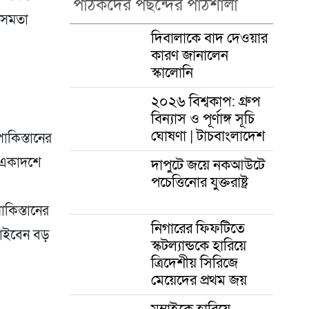
পাঠকদের পছন্দের পাঠশালা
 সমতা
দিবালাকে বাদ দেওয়ার
কারণ জানালেন
স্কালোনি
২০২৬ বিশ্বকাপ: গ্রুপ
বিন্যাস ও পূর্ণাঙ্গ সূচি
ঘোষণা | টাচবাংলাদেশ
াকিস্তানের
র একাদশে
দাপুটে জয়ে নকআউটে
পচেত্তিনোর যুক্তরাষ্ট্র
কিস্তানের
নিগারের ফিফটিতে
চাইবেন বড়
স্কটল্যান্ডকে হারিয়ে
ত্রিদেশীয় সিরিজে
মেয়েদের প্রথম জয়
মুম্বাইকে হারিয়ে