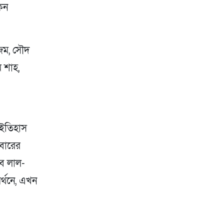
কিন
আজম, সৌদ
 শাহ,
 ইতিহাস
মবারের
বে লাল-
র্থনে, এখন