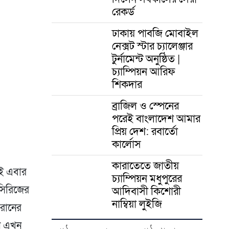
er
রেকর্ড
ঢাকায় পাবজি মোবাইল
নেক্সট স্টার চ্যালেঞ্জার
টুর্নামেন্ট অনুষ্ঠিত |
চ্যাম্পিয়ন আরিফ
শিকদার
ব্রাজিল ও স্পেনের
পরেই বাংলাদেশ আমার
প্রিয় দেশ: রবার্তো
কার্লোস
কারাতেতে জাতীয়
েই এবার
চ্যাম্পিয়ন মধুপুরের
 সিরিজের
আদিবাসী কিশোরী
নাম্বিয়া লুইজি
 রানের
নে এখন