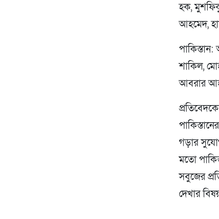
হক, মুশফিক
আহমেদ, হাস
পাকিস্তান:
শাকিল, মোহ
আবরার আহ
প্রতিবেদক
পাকিস্তানে
গড়ার সুযোগ
মতো পাকিস
সবুজের প্র
দেখার বিষ