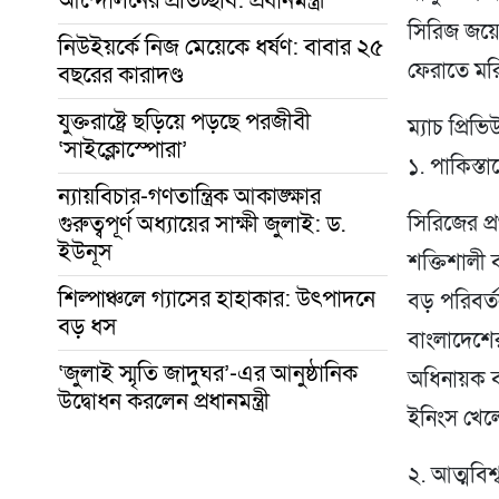
সিরিজ জয়ে
নিউইয়র্কে নিজ মেয়েকে ধর্ষণ: বাবার ২৫
ফেরাতে মর
বছরের কারাদণ্ড
যুক্তরাষ্ট্রে ছড়িয়ে পড়ছে পরজীবী
ম্যাচ প্রি
‘সাইক্লোস্পোরা’
১. পাকিস্তা
ন্যায়বিচার-গণতান্ত্রিক আকাঙ্ক্ষার
গুরুত্বপূর্ণ অধ্যায়ের সাক্ষী জুলাই: ড.
সিরিজের প্
ইউনূস
শক্তিশালী
শিল্পাঞ্চলে গ্যাসের হাহাকার: উৎপাদনে
বড় পরিবর্ত
বড় ধস
বাংলাদেশের
‘জুলাই স্মৃতি জাদুঘর’-এর আনুষ্ঠানিক
অধিনায়ক ব
উদ্বোধন করলেন প্রধানমন্ত্রী
ইনিংস খেল
২. আত্মবিশ