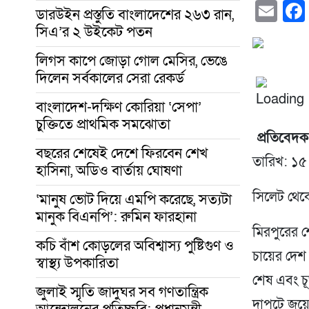
Em
ডারউইন প্রস্তুতি বাংলাদেশের ২৬৩ রান,
সিএ’র ২ উইকেট পতন
লিগস কাপে জোড়া গোল মেসির, ভেঙে
দিলেন সর্বকালের সেরা রেকর্ড
বাংলাদেশ-দক্ষিণ কোরিয়া ‘সেপা’
চুক্তিতে প্রাথমিক সমঝোতা
‎ প্রতিবেদ
বছরের শেষেই দেশে ফিরবেন শেখ
তারিখ: ১৫
হাসিনা, অডিও বার্তায় ঘোষণা
সিলেট থেক
‘মানুষ ভোট দিয়ে এমপি করেছে, সত্যটা
মানুক বিএনপি’: রুমিন ফারহানা
মিরপুরের 
কচি বাঁশ কোড়লের অবিশ্বাস্য পুষ্টিগুণ ও
চায়ের দেশ 
স্বাস্থ্য উপকারিতা
শেষ এবং চূ
জুলাই স্মৃতি জাদুঘর সব গণতান্ত্রিক
দাপুটে জয়
আন্দোলনের প্রতিচ্ছবি: প্রধানমন্ত্রী