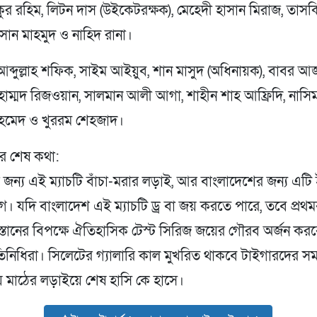
ুর রহিম, লিটন দাস (উইকেটরক্ষক), মেহেদী হাসান মিরাজ, তাস
ান মাহমুদ ও নাহিদ রানা।
 আব্দুল্লাহ শফিক, সাইম আইয়ুব, শান মাসুদ (অধিনায়ক), বাবর 
াম্মদ রিজওয়ান, সালমান আলী আগা, শাহীন শাহ আফ্রিদি, নাসিম
মেদ ও খুররম শেহজাদ।
ের শেষ কথা:
র জন্য এই ম্যাচটি বাঁচা-মরার লড়াই, আর বাংলাদেশের জন্য এটি
। যদি বাংলাদেশ এই ম্যাচটি ড্র বা জয় করতে পারে, তবে প্রথ
্তানের বিপক্ষে ঐতিহাসিক টেস্ট সিরিজ জয়ের গৌরব অর্জন কর
তিনিধিরা। সিলেটের গ্যালারি কাল মুখরিত থাকবে টাইগারদের সম
য় মাঠের লড়াইয়ে শেষ হাসি কে হাসে।