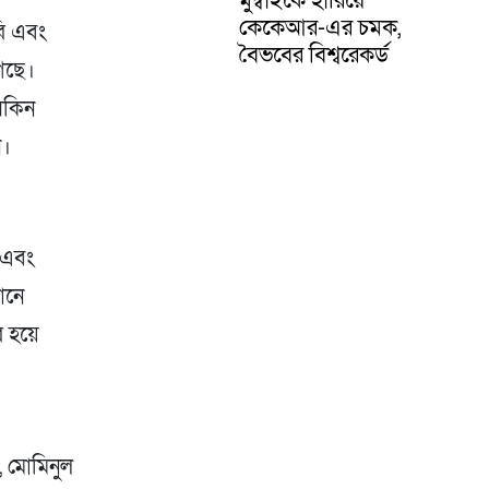
কেকেআর-এর চমক,
রি এবং
বৈভবের বিশ্বরেকর্ড
গেছে।
সকিন
ন।
 এবং
ানে
র হয়ে
, মোমিনুল