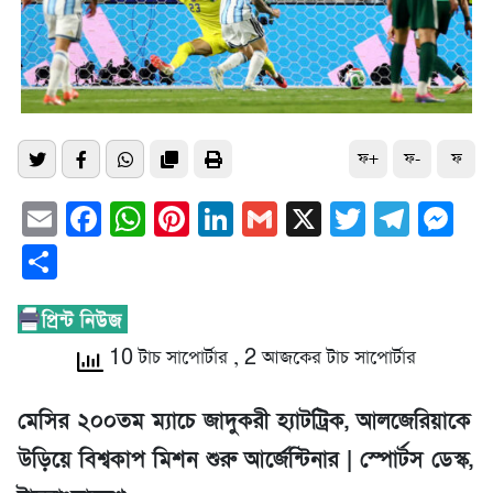
ফ+
ফ-
ফ
Email
Facebook
WhatsApp
Pinterest
LinkedIn
Gmail
X
Twitter
Tele
Me
Share
10 টাচ সাপোর্টার
, 2 আজকের টাচ সাপোর্টার
মেসির ২০০তম ম্যাচে জাদুকরী হ্যাটট্রিক, আলজেরিয়াকে
উড়িয়ে বিশ্বকাপ মিশন শুরু আর্জেন্টিনার | স্পোর্টস ডেস্ক,