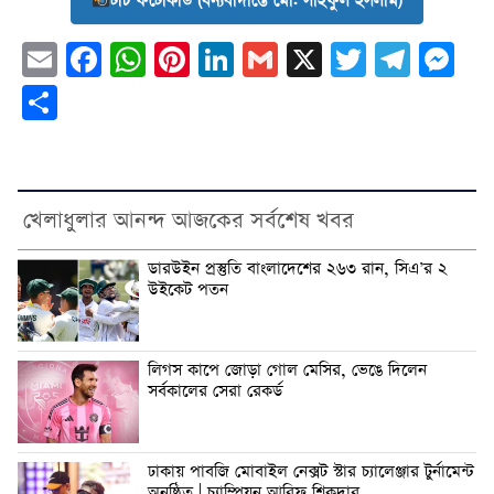
টাচ ফটোকার্ড (ধন্যবাদান্তে মো. সাইফুল ইসলাম)
Email
Facebook
WhatsApp
Pinterest
LinkedIn
Gmail
X
Twitter
Tele
Me
Share
খেলাধুলার আনন্দ আজকের সর্বশেষ খবর
ডারউইন প্রস্তুতি বাংলাদেশের ২৬৩ রান, সিএ’র ২
উইকেট পতন
লিগস কাপে জোড়া গোল মেসির, ভেঙে দিলেন
সর্বকালের সেরা রেকর্ড
ঢাকায় পাবজি মোবাইল নেক্সট স্টার চ্যালেঞ্জার টুর্নামেন্ট
অনুষ্ঠিত | চ্যাম্পিয়ন আরিফ শিকদার