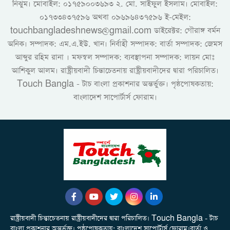
নিঝুম। ‎মোবাইল: ০১৭৫৯০০৩৬৯৩ ২. মো. সাইফুল ইসলাম। মোবাইল:
০১৭৩৩৪৩৭৫৯৬ অথবা ০৯৬৯৬৪৩৭৫৯৬ ই-মেইল:
touchbangladeshnews@gmail.com ডাইরেক্টর: গৌরাঙ্গ বর্মন
অনিক। সম্পাদক: এম.এ.ইউ. খান। নির্বাহী সম্পাদক: বার্তা সম্পাদক: জেমস
আব্দুর রহিম রানা । মফস্বল সম্পাদক: ব্যবস্থাপনা সম্পাদক: লায়ন মোঃ
আশিকুল আলম। রাষ্ট্রীয়বাদী চিন্তাচেতনায় রাষ্ট্রীয়বাদীদের দ্বারা পরিচালিত।
Touch Bangla - টাচ বাংলা প্রকাশনার অন্তর্ভুক্ত। পৃষ্ঠপোষকতায়:
বাংলাদেশ সাপোর্টার্স ফোরাম।
রাষ্ট্রীয়বাদী চিন্তাচেতনায় রাষ্ট্রীয়বাদীদের দ্বারা পরিচালিত। Touch Bangla - টাচ
বাংলা প্রকাশনার অন্তর্ভুক্ত। পৃষ্ঠপোষকতায়: বাংলাদেশ সাপোর্টার্স ফোরাম।বার্তা ও