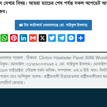
ন দেখার বিষয়। আমরা ম্যাচের শেষ পর্যন্ত সকল আপডেট 
াকব।
📸 টাচ ফটোকার্ড (ধন্যবাদান্তে মো. সাইফুল ইসলাম)
ail
Facebook
WhatsApp
Pinterest
LinkedIn
Gmail
X
Twitter
Telegram
Messeng
Share
্লিন্টন হাওলাদার পাভেল : ঠিকানা: Clinton Hawlader Pavel 30
ারু নিঝুম। ‎মোবাইল: ০১৭৫৯০০৩৬৯৩ ২. মো. সাইফুল ইসলাম। ম
রেক্টর: গৌরাঙ্গ বর্মন অনিক। সম্পাদক: এম.এ.ইউ. খান। নির্বাহী স
 লায়ন মোঃ আশিকুল আলম। রাষ্ট্রীয়বাদী চিন্তাচেতনায় রাষ্ট্রীয়বাদীদের 
াপোর্টার্স ফোরাম।