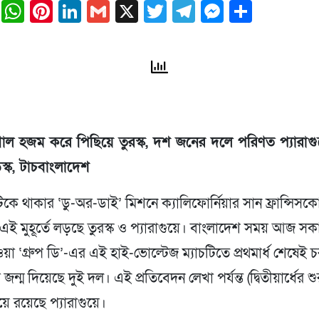
ail
Facebook
WhatsApp
Pinterest
LinkedIn
Gmail
X
Twitter
Telegram
Messeng
Share
োল হজম করে পিছিয়ে তুরস্ক, দশ জনের দলে পরিণত প্যারাগুয
েস্ক, টাচবাংলাদেশ
টিকে থাকার ‘ডু-অর-ডাই’ মিশনে ক্যালিফোর্নিয়ার সান ফ্রান্সিসক
ে এই মুহূর্তে লড়ছে তুরস্ক ও প্যারাগুয়ে। বাংলাদেশ সময় আজ 
ওয়া ‘গ্রুপ ডি’-এর এই হাই-ভোল্টেজ ম্যাচটিতে প্রথমার্ধ শেষেই 
ন্ম দিয়েছে দুই দল। এই প্রতিবেদন লেখা পর্যন্ত (দ্বিতীয়ার্ধের শ
 রয়েছে প্যারাগুয়ে।