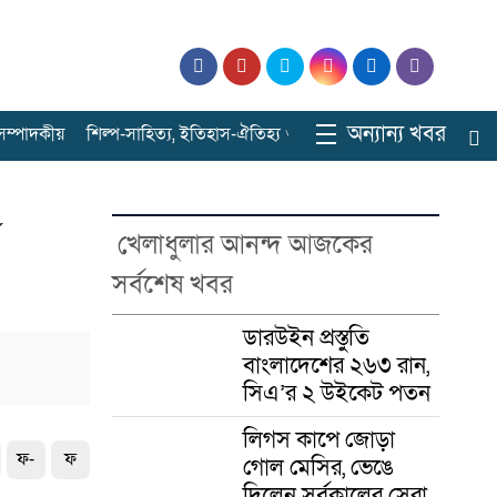
অন্যান্য খবর
ে সম্পাদকীয়
শিল্প-সাহিত্য, ইতিহাস-ঐতিহ্য ও বিনোদনের ঠিকানা
সারাবাংল
খেলাধুলার আনন্দ আজকের
সর্বশেষ খবর
ডারউইন প্রস্তুতি
বাংলাদেশের ২৬৩ রান,
সিএ’র ২ উইকেট পতন
লিগস কাপে জোড়া
ফ-
ফ
গোল মেসির, ভেঙে
দিলেন সর্বকালের সেরা