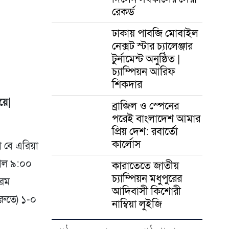
er
রেকর্ড
ঢাকায় পাবজি মোবাইল
নেক্সট স্টার চ্যালেঞ্জার
টুর্নামেন্ট অনুষ্ঠিত |
চ্যাম্পিয়ন আরিফ
শিকদার
়ে|
ব্রাজিল ও স্পেনের
পরেই বাংলাদেশ আমার
প্রিয় দেশ: রবার্তো
কার্লোস
ো বে এরিয়া
সকাল ৯:০০
কারাতেতে জাতীয়
চ্যাম্পিয়ন মধুপুরের
চরম
আদিবাসী কিশোরী
ুরুতে) ১-০
নাম্বিয়া লুইজি