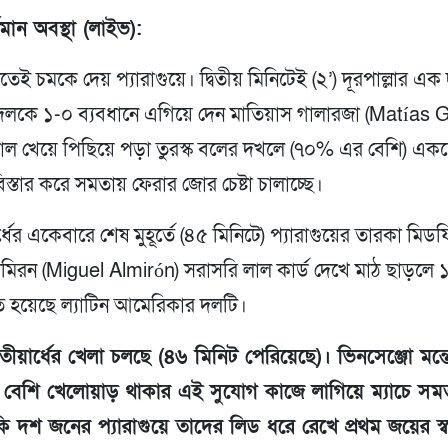
্তমান অবস্থা (লাইভ):
ুতেই চমকে দেয় প্যারাগুয়ে। দ্বিতীয় মিনিটেই (২’) দূরপাল্লার এক দু
লকে ১-০ ব্যবধানে এগিয়ে দেন মাতিয়াস গালারজা (Matías 
োল খেয়ে পিছিয়ে পড়া তুরস্ক বলের দখলে (৭০% এর বেশি) একচ
স্তার করে সমতায় ফেরার জোর চেষ্টা চালাচ্ছে।
্ধের একেবারে শেষ মুহূর্তে (৪৫ মিনিটে) প্যারাগুয়ের তারকা মিডফ
িরন (Miguel Almirón) সরাসরি লাল কার্ড দেখে মাঠ ছাড়লে
 হয়েছে ল্যাটিন আমেরিকার দলটি।
্বিতীয়ার্ধের খেলা চলছে (৪৬ মিনিট পেরিয়েছে)। ভিনসেঞ্জো মন্তেল
বেশি খেলোয়াড় থাকার এই সুযোগ কাজে লাগিয়ে ম্যাচে সম
কি দশ জনের প্যারাগুয়ে তাদের লিড ধরে রেখে প্রথম জয়ের স