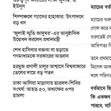
ইউনূস
ম্যাচের বর
শিল্পাঞ্চলে গ্যাসের হাহাকার: উৎপাদনে
ম্যাচের শুর
বড় ধস
গোল করে দ
‘জুলাই স্মৃতি জাদুঘর’-এর আনুষ্ঠানিক
শুরুতেই গ
উদ্বোধন করলেন প্রধানমন্ত্রী
আধিপত্য বি
শেখ হাসিনার বক্তব্য না ছড়াতে
গণমাধ্যমকে সরকারের আহ্বান
তবে প্রথমার
হরমুজ প্রণালী চালুর আশ্বাসে বিশ্ববাজারে
মিগেল আলম
তেলের দামে বড় পতন
দলে পরিণত
ঢাকা আলিয়া মাদ্রাসায় ছাত্রদল-শিবির
বর্তমানে দ
সংঘর্ষ: আহত ৫০, অধ্যক্ষের ওপর
হামলা
কি একজন 
পারবে, না