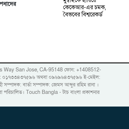
আপনাদের
কেকেআর-এর চমক,
বৈভবের বিশ্বরেকর্ড
er
86 Woods Way San Jose, CA-95148 ফোন: +1408512-
োবাইল: ০১৭৩৩৪৩৭৫৯৬ অথবা ০৯৬৯৬৪৩৭৫৯৬ ই-মেইল:
ম্পাদক: বার্তা সম্পাদক: জেমস আব্দুর রহিম রানা ।
দ্বারা পরিচালিত। Touch Bangla - টাচ বাংলা প্রকাশনার