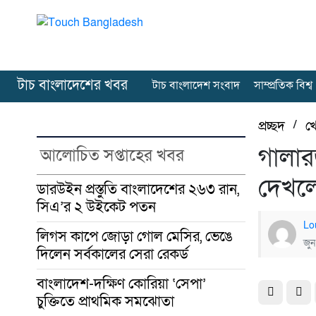
টাচ বাংলাদেশের খবর
টাচ বাংলাদেশ সংবাদ
সাম্প্রতিক বিশ্ব
প্রচ্ছদ
/
খ
গালার
আলোচিত সপ্তাহের খবর
দেখল
ডারউইন প্রস্তুতি বাংলাদেশের ২৬৩ রান,
সিএ’র ২ উইকেট পতন
Lo
লিগস কাপে জোড়া গোল মেসির, ভেঙে
জুন
দিলেন সর্বকালের সেরা রেকর্ড
বাংলাদেশ-দক্ষিণ কোরিয়া ‘সেপা’
চুক্তিতে প্রাথমিক সমঝোতা