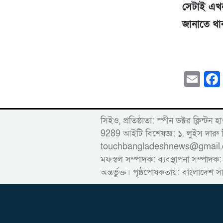
সেটাই এখ
জানাতে থ
Em
সিইও, প্রতিষ্ঠাতা: স্পীন ডক্টর ক
9289 আইটি বিশেষজ্ঞ: ১. লুইস দ
touchbangladeshnews@gmail.com ডাই
মফস্বল সম্পাদক: ব্যবস্থাপনা সম্পাদক:
অন্তর্ভুক্ত। পৃষ্ঠপোষকতায়: বাংলাদেশ স