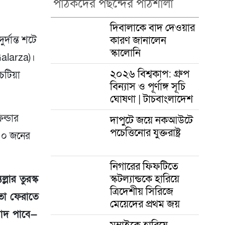
পাঠকদের পছন্দের পাঠশালা
দিবালাকে বাদ দেওয়ার
কারণ জানালেন
র্দান্ত শটে
স্কালোনি
Galarza)।
২০২৬ বিশ্বকাপ: গ্রুপ
েটিয়া
বিন্যাস ও পূর্ণাঙ্গ সূচি
ঘোষণা | টাচবাংলাদেশ
িল্ডার
দাপুটে জয়ে নকআউটে
পচেত্তিনোর যুক্তরাষ্ট্র
 ১০ জনের
নিগারের ফিফটিতে
স্কটল্যান্ডকে হারিয়ে
্লার তুরস্ক
ত্রিদেশীয় সিরিজে
তা ফেরাতে
মেয়েদের প্রথম জয়
্বাদ পাবে—
মুম্বাইকে হারিয়ে