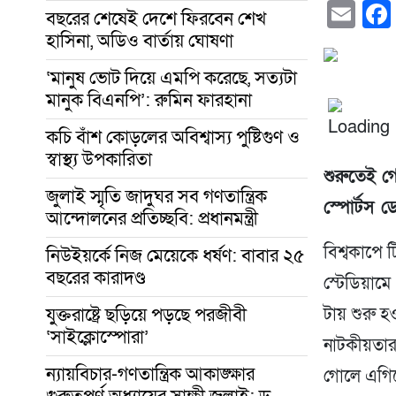
Em
বছরের শেষেই দেশে ফিরবেন শেখ
হাসিনা, অডিও বার্তায় ঘোষণা
‘মানুষ ভোট দিয়ে এমপি করেছে, সত্যটা
মানুক বিএনপি’: রুমিন ফারহানা
কচি বাঁশ কোড়লের অবিশ্বাস্য পুষ্টিগুণ ও
স্বাস্থ্য উপকারিতা
শুরুতেই গ
জুলাই স্মৃতি জাদুঘর সব গণতান্ত্রিক
স্পোর্টস ড
আন্দোলনের প্রতিচ্ছবি: প্রধানমন্ত্রী
বিশ্বকাপে 
নিউইয়র্কে নিজ মেয়েকে ধর্ষণ: বাবার ২৫
বছরের কারাদণ্ড
স্টেডিয়াম
যুক্তরাষ্ট্রে ছড়িয়ে পড়ছে পরজীবী
টায় শুরু হ
‘সাইক্লোস্পোরা’
নাটকীয়তার জ
ন্যায়বিচার-গণতান্ত্রিক আকাঙ্ক্ষার
গোলে এগিয়ে
গুরুত্বপূর্ণ অধ্যায়ের সাক্ষী জুলাই: ড.