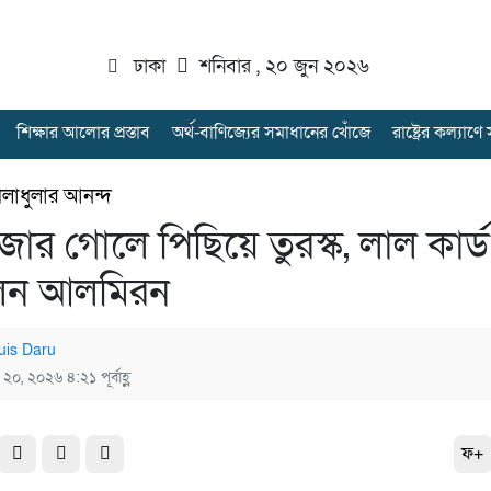
ঢাকা
শনিবার , ২০ জুন ২০২৬
শিক্ষার আলোর প্রস্তাব
অর্থ-বাণিজ্যের সমাধানের খোঁজে
রাষ্ট্রের কল্যাণ
েলাধুলার আনন্দ
জার গোলে পিছিয়ে তুরস্ক, লাল কার্ড
েন আলমিরন
uis Daru
 ২০, ২০২৬ ৪:২১ পূর্বাহ্ণ
ফ+