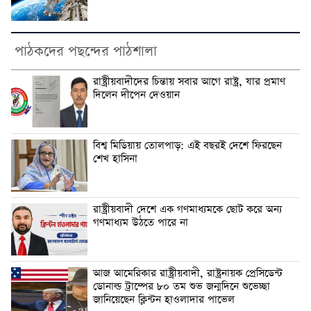
পাঠকদের পছন্দের পাঠশালা
‎রাষ্ট্রীয়বাদীদের চিন্তায় সবার আগে রাষ্ট্র, যার প্রমাণ
দিলেন দীপেন দেওয়ান
বিশ্ব মিডিয়ায় তোলপাড়: এই বছরই দেশে ফিরছেন
শেখ হাসিনা
রাষ্ট্রীয়বাদী দেশে ‎এক গণমাধ্যমকে ছোট করে অন্য
গণমাধ্যম উঠতে পারে না ‎
‎আজ আমেরিকার রাষ্ট্রীয়বাদী, রাষ্ট্রনায়ক প্রেসিডেন্ট
ডোনাল্ড ট্রাম্পের ৮০ তম শুভ জন্মদিনে শুভেচ্ছা
জানিয়েছেন ক্লিন্টন হাওলাদার পাভেল