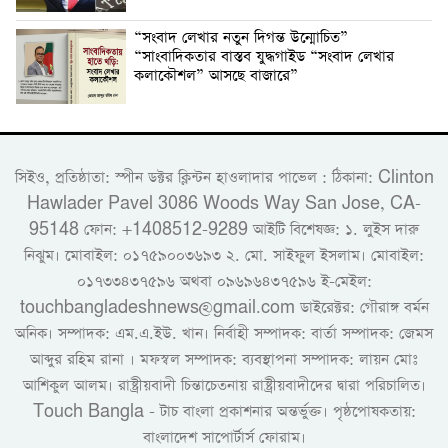
“সংবাদ লেখার নতুন দিগন্ত উন্মোচিত”
“সাংবাদিকতার বাস্তব যুদ্ধগাইড “সংবাদ লেখার
কলাকৌশল” আসছে বাজারে”
সিইও, প্রতিষ্ঠাতা: স্পীন ডক্টর ক্লিন্টন হাওলাদার পাভেল : ঠিকানা: Clinton
Hawlader Pavel 3086 Woods Way San Jose, CA-
95148 ফোন: +1408512-9289 আইটি বিশেষজ্ঞ: ১. লুইস দারু
নিঝুম। ‎মোবাইল: ০১৭৫৯০০৩৬৯৩ ২. মো. সাইফুল ইসলাম। মোবাইল:
০১৭৩৩৪৩৭৫৯৬ অথবা ০৯৬৯৬৪৩৭৫৯৬ ই-মেইল:
touchbangladeshnews@gmail.com ডাইরেক্টর: গৌরাঙ্গ বর্মন
অনিক। সম্পাদক: এম.এ.ইউ. খান। নির্বাহী সম্পাদক: বার্তা সম্পাদক: জেমস
আব্দুর রহিম রানা । মফস্বল সম্পাদক: ব্যবস্থাপনা সম্পাদক: লায়ন মোঃ
আশিকুল আলম। রাষ্ট্রীয়বাদী চিন্তাচেতনায় রাষ্ট্রীয়বাদীদের দ্বারা পরিচালিত।
Touch Bangla - টাচ বাংলা প্রকাশনার অন্তর্ভুক্ত। পৃষ্ঠপোষকতায়:
বাংলাদেশ সাপোর্টার্স ফোরাম।