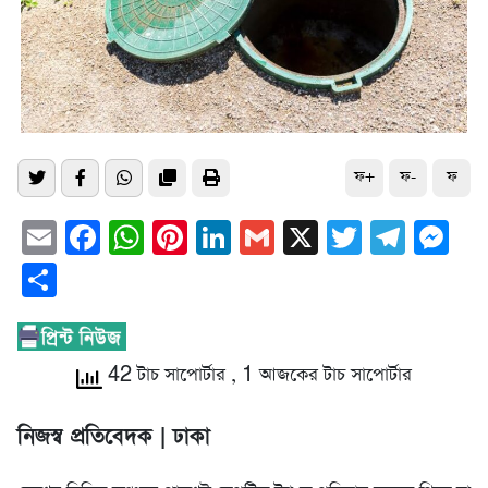
ফ+
ফ-
ফ
Email
Facebook
WhatsApp
Pinterest
LinkedIn
Gmail
X
Twitter
Tele
Me
Share
42 টাচ সাপোর্টার
, 1 আজকের টাচ সাপোর্টার
নিজস্ব প্রতিবেদক | ঢাকা