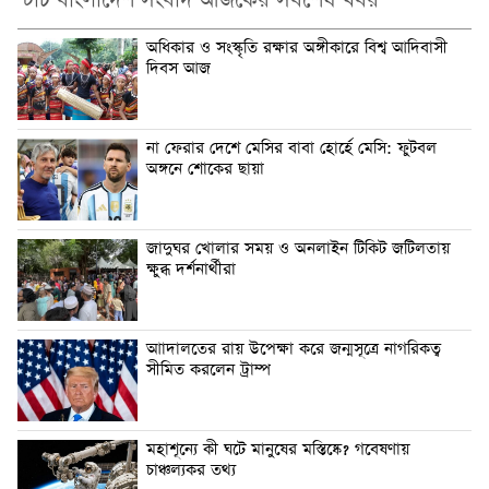
টাচ বাংলাদেশ সংবাদ আজকের সর্বশেষ খবর
অধিকার ও সংস্কৃতি রক্ষার অঙ্গীকারে বিশ্ব আদিবাসী
দিবস আজ
না ফেরার দেশে মেসির বাবা হোর্হে মেসি: ফুটবল
অঙ্গনে শোকের ছায়া
জাদুঘর খোলার সময় ও অনলাইন টিকিট জটিলতায়
ক্ষুব্ধ দর্শনার্থীরা
আাদালতের রায় উপেক্ষা করে জন্মসূত্রে নাগরিকত্ব
সীমিত করলেন ট্রাম্প
মহাশূন্যে কী ঘটে মানুষের মস্তিষ্কে? গবেষণায়
চাঞ্চল্যকর তথ্য