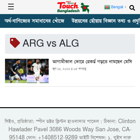
Bengali
▼
অর্থ-বাণিজ্যের সমাধানের খোঁজে
উন্নয়নের ছোঁয়ায় বিজ্ঞান তথ্য ও প্রযুক
ARG vs ALG
আগামীকাল ভোরে রেকর্ড গড়তে নামছেন মেসি
জুন ১৬, ২০২৬ ৪:০৫ অপরাহ্ণ
সিইও, প্রতিষ্ঠাতা: স্পীন ডক্টর ক্লিন্টন হাওলাদার পাভেল : ঠিকানা: Clinton
Hawlader Pavel 3086 Woods Way San Jose, CA-
95148 ফোন: +1408512-9289 আইটি বিশেষজ্ঞ: ১. লুইস দারু