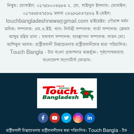
নিঝুম। ‎মোবাইল: ০১৭৫৯০০৩৬৯৩ ২. মো. সাইফুল ইসলাম। মোবাইল:
০১৭৩৩৪৩৭৫৯৬ অথবা ০৯৬৯৬৪৩৭৫৯৬ ই-মেইল:
touchbangladeshnews@gmail.com ডাইরেক্টর: গৌরাঙ্গ বর্মন
অনিক। সম্পাদক: এম.এ.ইউ. খান। নির্বাহী সম্পাদক: বার্তা সম্পাদক: জেমস
আব্দুর রহিম রানা । মফস্বল সম্পাদক: ব্যবস্থাপনা সম্পাদক: লায়ন মোঃ
আশিকুল আলম। রাষ্ট্রীয়বাদী চিন্তাচেতনায় রাষ্ট্রীয়বাদীদের দ্বারা পরিচালিত।
Touch Bangla - টাচ বাংলা প্রকাশনার অন্তর্ভুক্ত। পৃষ্ঠপোষকতায়:
বাংলাদেশ সাপোর্টার্স ফোরাম।
রাষ্ট্রীয়বাদী চিন্তাচেতনায় রাষ্ট্রীয়বাদীদের দ্বারা পরিচালিত। Touch Bangla - টাচ