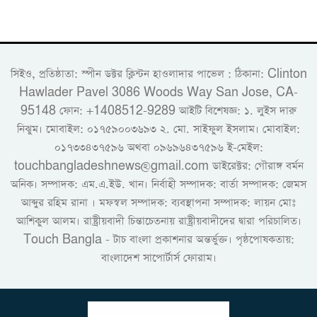
সিইও, প্রতিষ্ঠাতা: স্পীন ডক্টর ক্লিন্টন হাওলাদার পাভেল : ঠিকানা: Clinton
Hawlader Pavel 3086 Woods Way San Jose, CA-
95148 ফোন: +1408512-9289 আইটি বিশেষজ্ঞ: ১. লুইস দারু
নিঝুম। ‎মোবাইল: ০১৭৫৯০০৩৬৯৩ ২. মো. সাইফুল ইসলাম। মোবাইল:
০১৭৩৩৪৩৭৫৯৬ অথবা ০৯৬৯৬৪৩৭৫৯৬ ই-মেইল:
touchbangladeshnews@gmail.com ডাইরেক্টর: গৌরাঙ্গ বর্মন
অনিক। সম্পাদক: এম.এ.ইউ. খান। নির্বাহী সম্পাদক: বার্তা সম্পাদক: জেমস
আব্দুর রহিম রানা । মফস্বল সম্পাদক: ব্যবস্থাপনা সম্পাদক: লায়ন মোঃ
আশিকুল আলম। রাষ্ট্রীয়বাদী চিন্তাচেতনায় রাষ্ট্রীয়বাদীদের দ্বারা পরিচালিত।
Touch Bangla - টাচ বাংলা প্রকাশনার অন্তর্ভুক্ত। পৃষ্ঠপোষকতায়:
বাংলাদেশ সাপোর্টার্স ফোরাম।