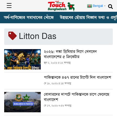
Bengali
▼
অর্থ-বাণিজ্যের সমাধানের খোঁজে
উন্নয়নের ছোঁয়ায় বিজ্ঞান তথ্য ও প্রযুক
Litton Das
২০২৬: লঙ্কা প্রিমিয়ার লিগে খেলবেন
বাংলাদেশের ৫ ক্রিকেটার
জুন ২, ২০২৬ ৫:১২ অপরাহ্ণ
পাকিস্তানকে ৪৩৭ রানের টার্গেট দিল বাংলাদেশ
মে ১৮, ২০২৬ ৪:১৪ অপরাহ্ণ
বোলারদের দাপটে পাকিস্তানকে চাপে ফেলেছে
বাংলাদেশ
মে ১৭, ২০২৬ ৩:৫৬ অপরাহ্ণ