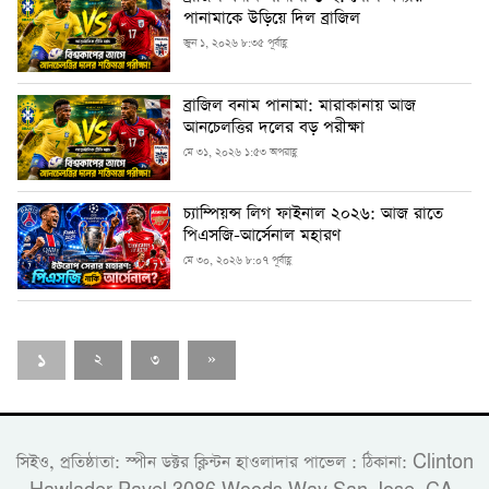
পানামাকে উড়িয়ে দিল ব্রাজিল
জুন ১, ২০২৬ ৮:৩৫ পূর্বাহ্ণ
ব্রাজিল বনাম পানামা: মারাকানায় আজ
আনচেলত্তির দলের বড় পরীক্ষা
মে ৩১, ২০২৬ ১:৫৩ অপরাহ্ণ
চ্যাম্পিয়ন্স লিগ ফাইনাল ২০২৬: আজ রাতে
পিএসজি-আর্সেনাল মহারণ
মে ৩০, ২০২৬ ৮:০৭ পূর্বাহ্ণ
১
২
৩
»
সিইও, প্রতিষ্ঠাতা: স্পীন ডক্টর ক্লিন্টন হাওলাদার পাভেল : ঠিকানা: Clinton