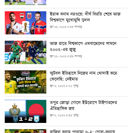
ইরাক বনাম নরওয়ে: দীর্ঘ বিরতি শেষে আজ
বিশ্বকাপে মুখোমুখি দুদল
জুন ১৬, ২০২৬ ৩:৫৫ অপরাহ্ণ
আজ রাতে বিশ্বকাপে এমবাপ্পেদের সামনে
২০০২-এর জুজু
জুন ১৬, ২০২৬ ৩:৪৯ অপরাহ্ণ
ফুটবল ইতিহাসে নিজের নাম খোদাই করে
ফেলেছি: নেইমার
জুন ৬, ২০২৬ ৮:২০ পূর্বাহ্ণ
তপুর জোড়া গোলে ইউরোপে টাইগারদের
ঐতিহাসিক জয়
জুন ৬, ২০২৬ ৫:৪৯ পূর্বাহ্ণ
ব্রাজিল বনাম পানামা ৬-২: গোল-বন্যায়