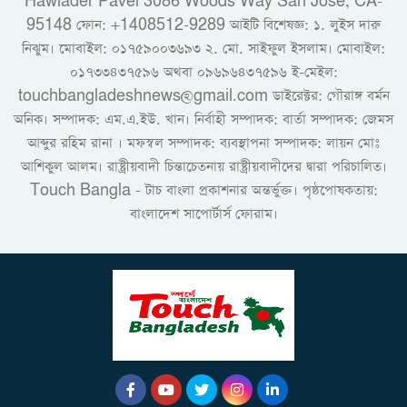
Hawlader Pavel 3086 Woods Way San Jose, CA-
95148 ফোন: +1408512-9289 আইটি বিশেষজ্ঞ: ১. লুইস দারু
নিঝুম। ‎মোবাইল: ০১৭৫৯০০৩৬৯৩ ২. মো. সাইফুল ইসলাম। মোবাইল:
০১৭৩৩৪৩৭৫৯৬ অথবা ০৯৬৯৬৪৩৭৫৯৬ ই-মেইল:
touchbangladeshnews@gmail.com ডাইরেক্টর: গৌরাঙ্গ বর্মন
অনিক। সম্পাদক: এম.এ.ইউ. খান। নির্বাহী সম্পাদক: বার্তা সম্পাদক: জেমস
আব্দুর রহিম রানা । মফস্বল সম্পাদক: ব্যবস্থাপনা সম্পাদক: লায়ন মোঃ
আশিকুল আলম। রাষ্ট্রীয়বাদী চিন্তাচেতনায় রাষ্ট্রীয়বাদীদের দ্বারা পরিচালিত।
Touch Bangla - টাচ বাংলা প্রকাশনার অন্তর্ভুক্ত। পৃষ্ঠপোষকতায়:
বাংলাদেশ সাপোর্টার্স ফোরাম।