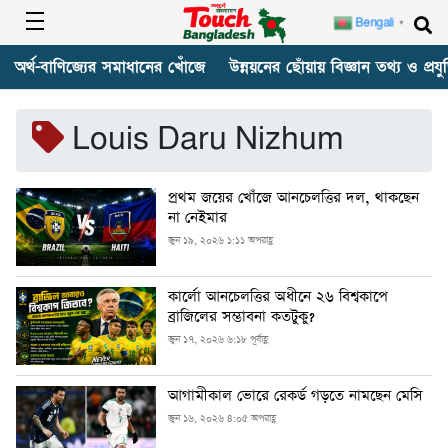
Bengali
▼
অর্থ-বাণিজ্যের সমাধানের খোঁজে
উন্নয়নের ছোঁয়ায় বিজ্ঞান তথ্য ও প্রযুক
Louis Daru Nizhum
প্রথম জয়ের খোঁজে আনচেলত্তির দল, থাকছেন
না নেইমার
জুন ১৯, ২০২৬ ১:১১ অপরাহ্ণ
কার্লো আনচেলত্তির অধীনে ২৬ বিশ্বকাপে
ব্রাজিলের সম্ভাবনা কতটুকু?
জুন ১৭, ২০২৬ ৬:১৮ পূর্বাহ্ণ
আগামীকাল ভোরে রেকর্ড গড়তে নামছেন মেসি
জুন ১৬, ২০২৬ ৪:০৫ অপরাহ্ণ