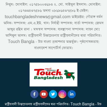
নিঝুম। ‎মোবাইল: ০১৭৫৯০০৩৬৯৩ ২. মো. সাইফুল ইসলাম। মোবাইল:
০১৭৩৩৪৩৭৫৯৬ অথবা ০৯৬৯৬৪৩৭৫৯৬ ই-মেইল:
touchbangladeshnews@gmail.com ডাইরেক্টর: গৌরাঙ্গ বর্মন
অনিক। সম্পাদক: এম.এ.ইউ. খান। নির্বাহী সম্পাদক: বার্তা সম্পাদক: জেমস
আব্দুর রহিম রানা । মফস্বল সম্পাদক: ব্যবস্থাপনা সম্পাদক: লায়ন মোঃ
আশিকুল আলম। রাষ্ট্রীয়বাদী চিন্তাচেতনায় রাষ্ট্রীয়বাদীদের দ্বারা পরিচালিত।
Touch Bangla - টাচ বাংলা প্রকাশনার অন্তর্ভুক্ত। পৃষ্ঠপোষকতায়:
বাংলাদেশ সাপোর্টার্স ফোরাম।
রাষ্ট্রীয়বাদী চিন্তাচেতনায় রাষ্ট্রীয়বাদীদের দ্বারা পরিচালিত। Touch Bangla - টাচ