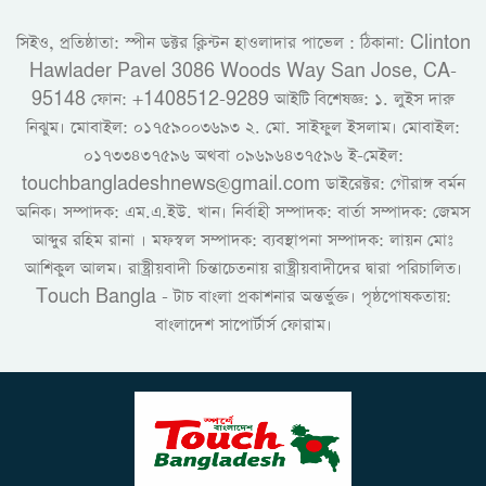
সিইও, প্রতিষ্ঠাতা: স্পীন ডক্টর ক্লিন্টন হাওলাদার পাভেল : ঠিকানা: Clinton
Hawlader Pavel 3086 Woods Way San Jose, CA-
95148 ফোন: +1408512-9289 আইটি বিশেষজ্ঞ: ১. লুইস দারু
নিঝুম। ‎মোবাইল: ০১৭৫৯০০৩৬৯৩ ২. মো. সাইফুল ইসলাম। মোবাইল:
০১৭৩৩৪৩৭৫৯৬ অথবা ০৯৬৯৬৪৩৭৫৯৬ ই-মেইল:
touchbangladeshnews@gmail.com ডাইরেক্টর: গৌরাঙ্গ বর্মন
অনিক। সম্পাদক: এম.এ.ইউ. খান। নির্বাহী সম্পাদক: বার্তা সম্পাদক: জেমস
আব্দুর রহিম রানা । মফস্বল সম্পাদক: ব্যবস্থাপনা সম্পাদক: লায়ন মোঃ
আশিকুল আলম। রাষ্ট্রীয়বাদী চিন্তাচেতনায় রাষ্ট্রীয়বাদীদের দ্বারা পরিচালিত।
Touch Bangla - টাচ বাংলা প্রকাশনার অন্তর্ভুক্ত। পৃষ্ঠপোষকতায়:
বাংলাদেশ সাপোর্টার্স ফোরাম।