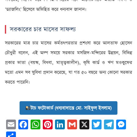
‘ড্যাজলিং’ হিসেবে অভিহিত করে ধন্যবাদ জানান।
সরকারের চার মাসের সাফল্য
সরকারের মাত্র চার মাসের কর্মতৎপরতার প্রশংসা করে আলতাফ হোসেন
চৌধুরী বলেন, এই অল্প সময়ে সরকার মসজিদ-মন্দিরের উন্নয়ন, বিভিন্ন
প্রকার ভাতা (বয়স্ক, বিধবা, মাতৃত্বকালীন), কৃষি কার্ড ও ঋণ মওকুফের
মতো এমন সব সুবিধা প্রদান করেছে, যা গত ৫০ বছরে অন্য কোনো সরকার
করতে পারেনি।
টাচ ফটোকার্ড (ধন্যবাদান্তে মো. সাইফুল ইসলাম)
Email
Facebook
WhatsApp
Pinterest
LinkedIn
Gmail
X
Twitter
Tele
Me
Share