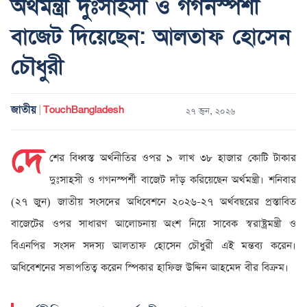
অর্থমন্ত্রী দুঃসাহসী ও গগনস্পর্শী
বাজেট দিয়েছেন: আলতাফ হোসেন
চৌধুরী
জাতীয়
TouchBangladesh
|
২৭ জুন, ২০২৬
দে
শের বিধ্বস্ত অর্থনীতির ওপর ৯ লাখ ৩৮ হাজার কোটি টাকার
দুঃসাহসী ও গগনস্পর্শী বাজেট দাঁড় করিয়েছেন অর্থমন্ত্রী। শনিবার
(২৭ জুন) জাতীয় সংসদের অধিবেশনে ২০২৬-২৭ অর্থবছরের প্রস্তাবিত
বাজেটের ওপর সাধারণ আলোচনায় অংশ নিয়ে সাবেক স্বরাষ্ট্রমন্ত্রী ও
বিএনপির সংসদ সদস্য আলতাফ হোসেন চৌধুরী এই মন্তব্য করেন।
অধিবেশনের সভাপতিত্ব করেন স্পিকার হাফিজ উদ্দিন আহমেদ বীর বিক্রম।