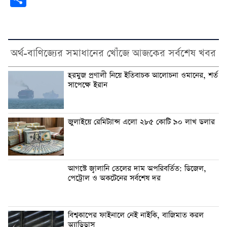
অর্থ-বাণিজ্যের সমাধানের খোঁজে আজকের সর্বশেষ খবর
হরমুজ প্রণালী নিয়ে ইতিবাচক আলোচনা ওমানের, শর্ত
সাপেক্ষে ইরান
জুলাইয়ে রেমিট্যান্স এলো ২৮৫ কোটি ৯০ লাখ ডলার
আগস্টে জ্বালানি তেলের দাম অপরিবর্তিত: ডিজেল,
পেট্রোল ও অকটেনের সর্বশেষ দর
বিশ্বকাপের ফাইনালে নেই নাইকি, বাজিমাত করল
অ্যাডিডাস