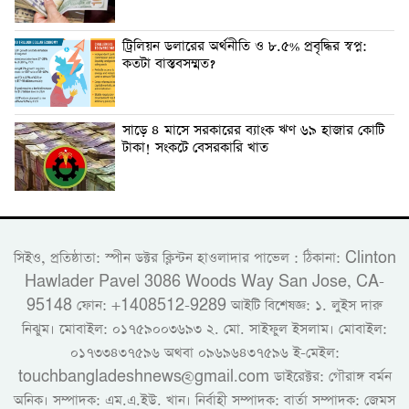
ট্রিলিয়ন ডলারের অর্থনীতি ও ৮.৫% প্রবৃদ্ধির স্বপ্ন:
কতটা বাস্তবসম্মত?
সাড়ে ৪ মাসে সরকারের ব্যাংক ঋণ ৬৯ হাজার কোটি
টাকা! সংকটে বেসরকারি খাত
সিইও, প্রতিষ্ঠাতা: স্পীন ডক্টর ক্লিন্টন হাওলাদার পাভেল : ঠিকানা: Clinton
Hawlader Pavel 3086 Woods Way San Jose, CA-
95148 ফোন: +1408512-9289 আইটি বিশেষজ্ঞ: ১. লুইস দারু
নিঝুম। ‎মোবাইল: ০১৭৫৯০০৩৬৯৩ ২. মো. সাইফুল ইসলাম। মোবাইল:
০১৭৩৩৪৩৭৫৯৬ অথবা ০৯৬৯৬৪৩৭৫৯৬ ই-মেইল:
touchbangladeshnews@gmail.com ডাইরেক্টর: গৌরাঙ্গ বর্মন
অনিক। সম্পাদক: এম.এ.ইউ. খান। নির্বাহী সম্পাদক: বার্তা সম্পাদক: জেমস