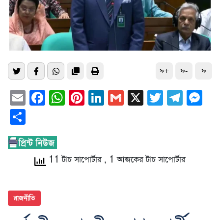
ফ+
ফ-
ফ
Email
Facebook
WhatsApp
Pinterest
LinkedIn
Gmail
X
Twitter
Tele
Me
Share
11 টাচ সাপোর্টার
, 1 আজকের টাচ সাপোর্টার
রাজনীতি