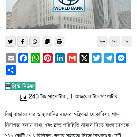
ফ+
ফ-
ফ
Email
Facebook
WhatsApp
Pinterest
LinkedIn
Gmail
X
Twitter
Tele
Me
Share
243 টাচ সাপোর্টার
, 1 আজকের টাচ সাপোর্টার
বিশ্ব বাজারে সার ও জ্বালানির দামের অস্থিরতা মোকাবিলা, খাদ্য
নিরাপত্তা বজায় রাখা এবং দ্রুত পরিস্থিতি সামাল দিতে বাংলাদেশকে
১১০ কোটি (১.১ বিলিয়ন) ডলার সহায়তা দিচ্ছে বিশ্বব্যাংক। দুটি