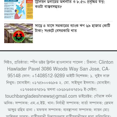
ট্রিলিয়ন ডলারের অর্থনীতি ও ৮.৫% প্রবৃদ্ধির স্বপ্ন:
কতটা বাস্তবসম্মত?
সাড়ে ৪ মাসে সরকারের ব্যাংক ঋণ ৬৯ হাজার কোটি
টাকা! সংকটে বেসরকারি খাত
সিইও, প্রতিষ্ঠাতা: স্পীন ডক্টর ক্লিন্টন হাওলাদার পাভেল : ঠিকানা: Clinton
Hawlader Pavel 3086 Woods Way San Jose, CA-
95148 ফোন: +1408512-9289 আইটি বিশেষজ্ঞ: ১. লুইস দারু
নিঝুম। ‎মোবাইল: ০১৭৫৯০০৩৬৯৩ ২. মো. সাইফুল ইসলাম। মোবাইল:
০১৭৩৩৪৩৭৫৯৬ অথবা ০৯৬৯৬৪৩৭৫৯৬ ই-মেইল:
touchbangladeshnews@gmail.com ডাইরেক্টর: গৌরাঙ্গ বর্মন
অনিক। সম্পাদক: এম.এ.ইউ. খান। নির্বাহী সম্পাদক: বার্তা সম্পাদক: জেমস
আব্দুর রহিম রানা । মফস্বল সম্পাদক: ব্যবস্থাপনা সম্পাদক: লায়ন মোঃ
আশিকুল আলম। রাষ্ট্রীয়বাদী চিন্তাচেতনায় রাষ্ট্রীয়বাদীদের দ্বারা পরিচালিত।