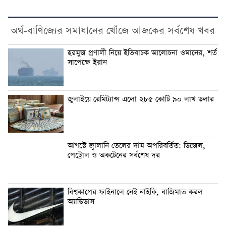
অর্থ-বাণিজ্যের সমাধানের খোঁজে আজকের সর্বশেষ খবর
হরমুজ প্রণালী নিয়ে ইতিবাচক আলোচনা ওমানের, শর্ত
সাপেক্ষে ইরান
জুলাইয়ে রেমিট্যান্স এলো ২৮৫ কোটি ৯০ লাখ ডলার
আগস্টে জ্বালানি তেলের দাম অপরিবর্তিত: ডিজেল,
পেট্রোল ও অকটেনের সর্বশেষ দর
বিশ্বকাপের ফাইনালে নেই নাইকি, বাজিমাত করল
অ্যাডিডাস