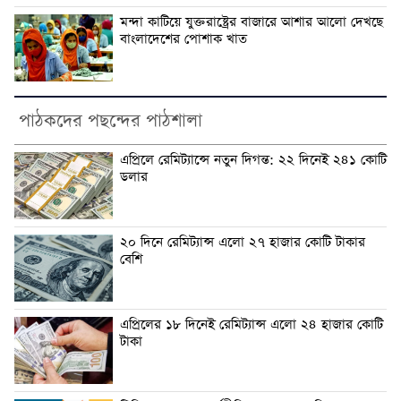
মন্দা কাটিয়ে যুক্তরাষ্ট্রের বাজারে আশার আলো দেখছে
বাংলাদেশের পোশাক খাত
পাঠকদের পছন্দের পাঠশালা
এপ্রিলে রেমিট্যান্সে নতুন দিগন্ত: ২২ দিনেই ২৪১ কোটি
ডলার
২০ দিনে রেমিট্যান্স এলো ২৭ হাজার কোটি টাকার
বেশি
এপ্রিলের ১৮ দিনেই রেমিট্যান্স এলো ২৪ হাজার কোটি
টাকা