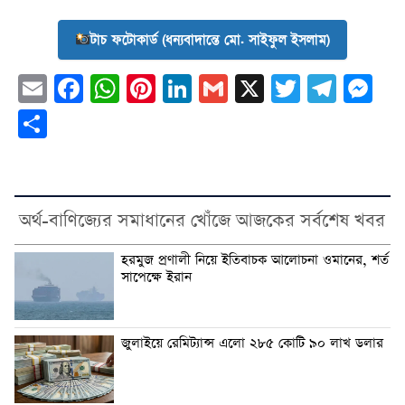
টাচ ফটোকার্ড (ধন্যবাদান্তে মো. সাইফুল ইসলাম)
Email
Facebook
WhatsApp
Pinterest
LinkedIn
Gmail
X
Twitter
Tele
Me
Share
অর্থ-বাণিজ্যের সমাধানের খোঁজে আজকের সর্বশেষ খবর
হরমুজ প্রণালী নিয়ে ইতিবাচক আলোচনা ওমানের, শর্ত
সাপেক্ষে ইরান
জুলাইয়ে রেমিট্যান্স এলো ২৮৫ কোটি ৯০ লাখ ডলার