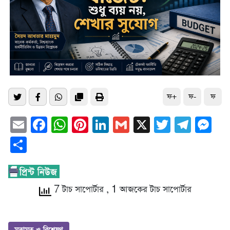
ফ+
ফ-
ফ
Email
Facebook
WhatsApp
Pinterest
LinkedIn
Gmail
X
Twitter
Tele
Me
Share
7 টাচ সাপোর্টার
, 1 আজকের টাচ সাপোর্টার
মতামত ও বিশ্লেষণ