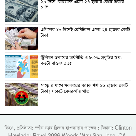
২০ দিনে রেমিট্যান্স এলো ২৭ হাজার কোটি টাকার
বেশি
এপ্রিলের ১৮ দিনেই রেমিট্যান্স এলো ২৪ হাজার কোটি
টাকা
ট্রিলিয়ন ডলারের অর্থনীতি ও ৮.৫% প্রবৃদ্ধির স্বপ্ন:
কতটা বাস্তবসম্মত?
সাড়ে ৪ মাসে সরকারের ব্যাংক ঋণ ৬৯ হাজার কোটি
টাকা! সংকটে বেসরকারি খাত
সিইও, প্রতিষ্ঠাতা: স্পীন ডক্টর ক্লিন্টন হাওলাদার পাভেল : ঠিকানা: Clinton
Hawlader Pavel 3086 Woods Way San Jose, CA-