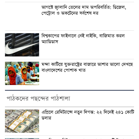
আগস্টে জ্বালানি তেলের দাম অপরিবর্তিত: ডিজেল,
পেট্রোল ও অকটেনের সর্বশেষ দর
বিশ্বকাপের ফাইনালে নেই নাইকি, বাজিমাত করল
অ্যাডিডাস
মন্দা কাটিয়ে যুক্তরাষ্ট্রের বাজারে আশার আলো দেখছে
বাংলাদেশের পোশাক খাত
পাঠকদের পছন্দের পাঠশালা
এপ্রিলে রেমিট্যান্সে নতুন দিগন্ত: ২২ দিনেই ২৪১ কোটি
ডলার