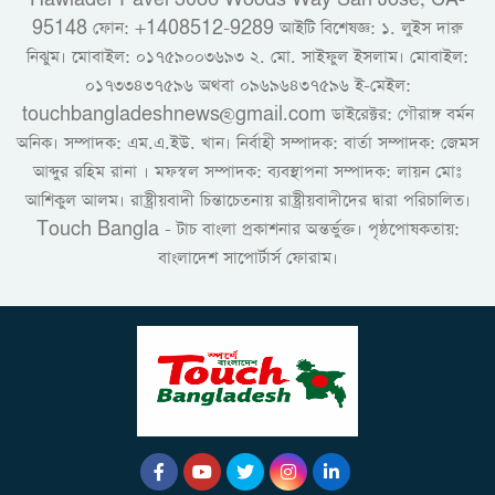
95148 ফোন: +1408512-9289 আইটি বিশেষজ্ঞ: ১. লুইস দারু
নিঝুম। ‎মোবাইল: ০১৭৫৯০০৩৬৯৩ ২. মো. সাইফুল ইসলাম। মোবাইল:
০১৭৩৩৪৩৭৫৯৬ অথবা ০৯৬৯৬৪৩৭৫৯৬ ই-মেইল:
touchbangladeshnews@gmail.com ডাইরেক্টর: গৌরাঙ্গ বর্মন
অনিক। সম্পাদক: এম.এ.ইউ. খান। নির্বাহী সম্পাদক: বার্তা সম্পাদক: জেমস
আব্দুর রহিম রানা । মফস্বল সম্পাদক: ব্যবস্থাপনা সম্পাদক: লায়ন মোঃ
আশিকুল আলম। রাষ্ট্রীয়বাদী চিন্তাচেতনায় রাষ্ট্রীয়বাদীদের দ্বারা পরিচালিত।
Touch Bangla - টাচ বাংলা প্রকাশনার অন্তর্ভুক্ত। পৃষ্ঠপোষকতায়:
বাংলাদেশ সাপোর্টার্স ফোরাম।