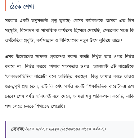
ঠেকে শেখা
সরকার একটি অনুসন্ধানী প্রশ্ন তুলছে: যেসব কর্মকাণ্ডকে আমরা এত দিন
সংস্কৃতি, বিনোদন বা সামাজিক কার্যক্রম হিসেবে দেখেছি, সেগুলোর মধ্যে কি
অর্থনৈতিক প্রবৃদ্ধি, কর্মসংস্থান ও বিনিয়োগের নতুন উৎস লুকিয়ে আছে?
এসব উদ্যোগের সাফল্য প্রকল্পের নকশা কতটা নিখুঁত তার ওপর নির্ভর
করবে না। নির্ভর করবে শেখার সক্ষমতার ওপর। অনেকেই এই বাজেটকে
‘আকাঙ্ক্ষাভিত্তিক বাজেট’ বলে অভিহিত করছেন। কিন্তু আমার কাছে আরও
গুরুত্বপূর্ণ প্রশ্ন হলো, এটি কি শেষ পর্যন্ত একটি ‘শিক্ষাভিত্তিক বাজেট’-এ রূপ
নেবে? শেষ পর্যন্ত ভবিষ্যৎই বলে দেবে, আমরা শুধু পরিকল্পনা করেছি, নাকি
পথ চলতে চলতে শিখতেও পেরেছি।
লেখক:
সৈয়দ আখতার মাহমুদ (বিশ্বব্যাংকের সাবেক কর্মকর্তা)