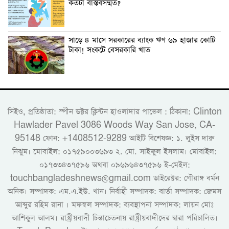
কতটা বাস্তবসম্মত?
সাড়ে ৪ মাসে সরকারের ব্যাংক ঋণ ৬৯ হাজার কোটি
টাকা! সংকটে বেসরকারি খাত
সিইও, প্রতিষ্ঠাতা: স্পীন ডক্টর ক্লিন্টন হাওলাদার পাভেল : ঠিকানা: Clinton
Hawlader Pavel 3086 Woods Way San Jose, CA-
95148 ফোন: +1408512-9289 আইটি বিশেষজ্ঞ: ১. লুইস দারু
নিঝুম। ‎মোবাইল: ০১৭৫৯০০৩৬৯৩ ২. মো. সাইফুল ইসলাম। মোবাইল:
০১৭৩৩৪৩৭৫৯৬ অথবা ০৯৬৯৬৪৩৭৫৯৬ ই-মেইল:
touchbangladeshnews@gmail.com ডাইরেক্টর: গৌরাঙ্গ বর্মন
অনিক। সম্পাদক: এম.এ.ইউ. খান। নির্বাহী সম্পাদক: বার্তা সম্পাদক: জেমস
আব্দুর রহিম রানা । মফস্বল সম্পাদক: ব্যবস্থাপনা সম্পাদক: লায়ন মোঃ
আশিকুল আলম। রাষ্ট্রীয়বাদী চিন্তাচেতনায় রাষ্ট্রীয়বাদীদের দ্বারা পরিচালিত।