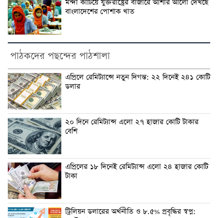
মন্দা কাটিয়ে যুক্তরাষ্ট্রের বাজারে আশার আলো দেখছে
বাংলাদেশের পোশাক খাত
পাঠকদের পছন্দের পাঠশালা
এপ্রিলে রেমিট্যান্সে নতুন দিগন্ত: ২২ দিনেই ২৪১ কোটি
ডলার
২০ দিনে রেমিট্যান্স এলো ২৭ হাজার কোটি টাকার
বেশি
এপ্রিলের ১৮ দিনেই রেমিট্যান্স এলো ২৪ হাজার কোটি
টাকা
ট্রিলিয়ন ডলারের অর্থনীতি ও ৮.৫% প্রবৃদ্ধির স্বপ্ন: