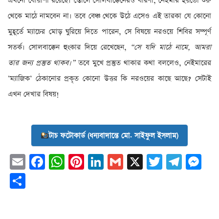
এখনো ধোঁয়াশা রয়েছে। স্তোলে সোলবাক্কেনেরও ধারণা, নেইমার হয়তো শুরু
থেকে মাঠে নামবেন না। তবে বেঞ্চ থেকে উঠে এসেও এই তারকা যে কোনো
মুহূর্তে ম্যাচের মোড় ঘুরিয়ে দিতে পারেন, সে বিষয়ে নরওয়ে শিবির সম্পূর্ণ
সতর্ক। সোলবাক্কেন হুংকার দিয়ে রেখেছেন,
“সে যদি মাঠে নামে, আমরা
তার জন্য প্রস্তুত থাকব।”
তবে মুখে প্রস্তুত থাকার কথা বললেও, নেইমারের
‘ম্যাজিক’ ঠেকানোর প্রকৃত কোনো উত্তর কি নরওয়ের কাছে আছে? সেটাই
এখন দেখার বিষয়!
টাচ ফটোকার্ড (ধন্যবাদান্তে মো. সাইফুল ইসলাম)
Email
Facebook
WhatsApp
Pinterest
LinkedIn
Gmail
X
Twitter
Tele
Me
Share