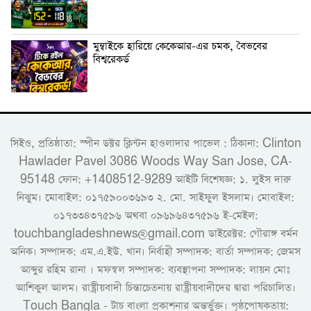
মুম্বাইকে হারিয়ে কেকেআর-এর চমক, বৈভবের
বিশ্বরেকর্ড
সিইও, প্রতিষ্ঠাতা: স্পীন ডক্টর ক্লিন্টন হাওলাদার পাভেল : ঠিকানা: Clinton
Hawlader Pavel 3086 Woods Way San Jose, CA-
95148 ফোন: +1408512-9289 আইটি বিশেষজ্ঞ: ১. লুইস দারু
নিঝুম। ‎মোবাইল: ০১৭৫৯০০৩৬৯৩ ২. মো. সাইফুল ইসলাম। মোবাইল:
০১৭৩৩৪৩৭৫৯৬ অথবা ০৯৬৯৬৪৩৭৫৯৬ ই-মেইল:
touchbangladeshnews@gmail.com ডাইরেক্টর: গৌরাঙ্গ বর্মন
অনিক। সম্পাদক: এম.এ.ইউ. খান। নির্বাহী সম্পাদক: বার্তা সম্পাদক: জেমস
আব্দুর রহিম রানা । মফস্বল সম্পাদক: ব্যবস্থাপনা সম্পাদক: লায়ন মোঃ
আশিকুল আলম। রাষ্ট্রীয়বাদী চিন্তাচেতনায় রাষ্ট্রীয়বাদীদের দ্বারা পরিচালিত।
Touch Bangla - টাচ বাংলা প্রকাশনার অন্তর্ভুক্ত। পৃষ্ঠপোষকতায়: