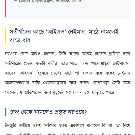
— স্তোলে সোলবাক্কেন, নরওয়ের কোচ
সতীর্থদের কাছে ‘আইডল’ নেইমার, মাঠে নামলেই
বাড়ে ধার
নরওয়ে কোচ আরও জানান, তিনি ভালো করেই জানেন ব্রাজিল দলে
নেইমারের প্রভাব কতটা গভীর। তার মতে, অন্য খেলোয়াড়রা নেইমারকে
তাদের ‘আইডল’ হিসেবে দেখে। মাঠে পা রাখার সঙ্গে সঙ্গেই নেইমার
আক্রমণভাগের বাকি খেলোয়াড়দের সঙ্গে দারুণ বোঝাপড়া তৈরি করে
ফেলেন, যা প্রতিপক্ষের জন্য মুহূর্তের মধ্যে কাল হয়ে দাঁড়াতে পারে।
বেঞ্চ থেকে নামলেও প্রস্তুত নরওয়ে?
ইনজুরি কাটিয়ে ওঠায় নেইমার শুরুর একাদশে থাকবেন কি না, তা নিয়ে