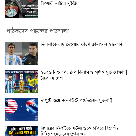
কিশোরী নাম্বিয়া লুইজি
পাঠকদের পছন্দের পাঠশালা
দিবালাকে বাদ দেওয়ার কারণ জানালেন স্কালোনি
২০২৬ বিশ্বকাপ: গ্রুপ বিন্যাস ও পূর্ণাঙ্গ সূচি ঘোষণা |
টাচবাংলাদেশ
দাপুটে জয়ে নকআউটে পচেত্তিনোর যুক্তরাষ্ট্র
নিগারের ফিফটিতে স্কটল্যান্ডকে হারিয়ে ত্রিদেশীয়
সিরিজে মেয়েদের প্রথম জয়