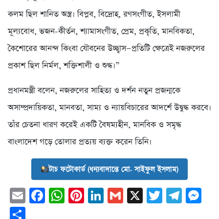
কলম ছিল শানিত অস্ত্র। বিপ্লব, বিদ্রোহ, রণসংগীত, ইসলামী
মূল্যবোধ, ভজন-কীর্তন, শ্যামাসংগীত, প্রেম, প্রকৃতি, মানবিকতা,
কৈশোরের আনন্দ কিংবা যৌবনের উচ্ছ্বাস—প্রতিটি ক্ষেত্রেই নজরুলের
প্রকাশ ছিল নির্মল, শক্তিশালী ও শুদ্ধ।”
প্রধানমন্ত্রী বলেন, নজরুলের সাহিত্য ও দর্শন নতুন প্রজন্মকে
অসাম্প্রদায়িকতা, মানবতা, সাম্য ও ন্যায়বিচারের আদর্শে উদ্বুদ্ধ করবে।
তাঁর চেতনা ধারণ করেই একটি বৈষম্যহীন, মানবিক ও সমৃদ্ধ
বাংলাদেশ গড়ে তোলার প্রত্যয় ব্যক্ত করেন তিনি।
টাচ ফটোকার্ড (ধন্যবাদান্তে মো. সাইফুল ইসলাম)
Email
Facebook
WhatsApp
Pinterest
LinkedIn
Gmail
X
Twitter
Tele
Me
Share