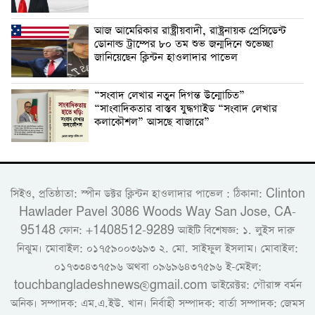
‎আজ আমেরিকার রাষ্ট্রীয়বাদী, রাষ্ট্রনায়ক প্রেসিডেন্ট
ডোনাল্ড ট্রাম্পের ৮০ তম শুভ জন্মদিনে শুভেচ্ছা
জানিয়েছেন ক্লিন্টন হাওলাদার পাভেল
“সংবাদ লেখার নতুন দিগন্ত উন্মোচিত”
“সাংবাদিকতার বাস্তব যুদ্ধগাইড “সংবাদ লেখার
কলাকৌশল” আসছে বাজারে”
সিইও, প্রতিষ্ঠাতা: স্পীন ডক্টর ক্লিন্টন হাওলাদার পাভেল : ঠিকানা: Clinton
Hawlader Pavel 3086 Woods Way San Jose, CA-
95148 ফোন: +1408512-9289 আইটি বিশেষজ্ঞ: ১. লুইস দারু
নিঝুম। ‎মোবাইল: ০১৭৫৯০০৩৬৯৩ ২. মো. সাইফুল ইসলাম। মোবাইল:
০১৭৩৩৪৩৭৫৯৬ অথবা ০৯৬৯৬৪৩৭৫৯৬ ই-মেইল:
touchbangladeshnews@gmail.com ডাইরেক্টর: গৌরাঙ্গ বর্মন
অনিক। সম্পাদক: এম.এ.ইউ. খান। নির্বাহী সম্পাদক: বার্তা সম্পাদক: জেমস