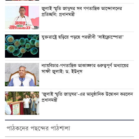
জুলাই স্মৃতি জাদুঘর সব গণতান্ত্রিক আন্দোলনের
প্রতিচ্ছবি: প্রধানমন্ত্রী
যুক্তরাষ্ট্রে ছড়িয়ে পড়ছে পরজীবী ‘সাইক্লোস্পোরা’
ন্যায়বিচার-গণতান্ত্রিক আকাঙ্ক্ষার গুরুত্বপূর্ণ অধ্যায়ের
সাক্ষী জুলাই: ড. ইউনূস
‘জুলাই স্মৃতি জাদুঘর’-এর আনুষ্ঠানিক উদ্বোধন করলেন
প্রধানমন্ত্রী
পাঠকদের পছন্দের পাঠশালা