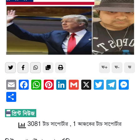
ফ+
ফ-
ফ
Email
Facebook
WhatsApp
Pinterest
LinkedIn
Gmail
X
Twitter
Tele
Me
Share
3081 টাচ সাপোর্টার
, 1 আজকের টাচ সাপোর্টার