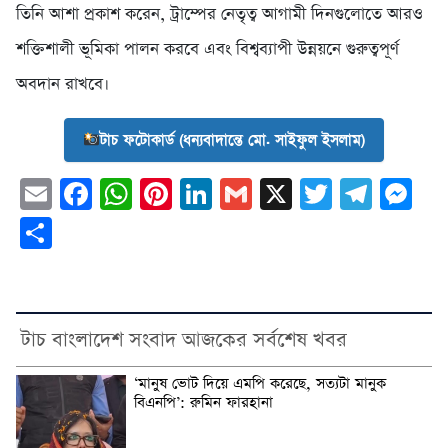
‎তিনি আশা প্রকাশ করেন, ট্রাম্পের নেতৃত্ব আগামী দিনগুলোতে আরও
শক্তিশালী ভূমিকা পালন করবে এবং বিশ্বব্যাপী উন্নয়নে গুরুত্বপূর্ণ
অবদান রাখবে।
টাচ ফটোকার্ড (ধন্যবাদান্তে মো. সাইফুল ইসলাম)
Email
Facebook
WhatsApp
Pinterest
LinkedIn
Gmail
X
Twitter
Tele
Me
Share
টাচ বাংলাদেশ সংবাদ আজকের সর্বশেষ খবর
‘মানুষ ভোট দিয়ে এমপি করেছে, সত্যটা মানুক
বিএনপি’: রুমিন ফারহানা