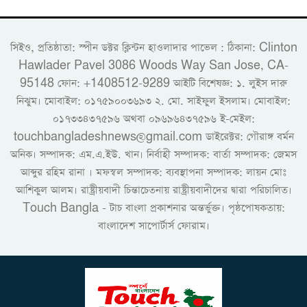
সিইও, প্রতিষ্ঠাতা: স্পীন ডক্টর ক্লিন্টন হাওলাদার পাভেল : ঠিকানা: Clinton
Hawlader Pavel 3086 Woods Way San Jose, CA-
95148 ফোন: +1408512-9289 আইটি বিশেষজ্ঞ: ১. লুইস দারু
নিঝুম। ‎মোবাইল: ০১৭৫৯০০৩৬৯৩ ২. মো. সাইফুল ইসলাম। মোবাইল:
০১৭৩৩৪৩৭৫৯৬ অথবা ০৯৬৯৬৪৩৭৫৯৬ ই-মেইল:
touchbangladeshnews@gmail.com ডাইরেক্টর: গৌরাঙ্গ বর্মন
অনিক। সম্পাদক: এম.এ.ইউ. খান। নির্বাহী সম্পাদক: বার্তা সম্পাদক: জেমস
আব্দুর রহিম রানা । মফস্বল সম্পাদক: ব্যবস্থাপনা সম্পাদক: লায়ন মোঃ
আশিকুল আলম। রাষ্ট্রীয়বাদী চিন্তাচেতনায় রাষ্ট্রীয়বাদীদের দ্বারা পরিচালিত।
Touch Bangla - টাচ বাংলা প্রকাশনার অন্তর্ভুক্ত। পৃষ্ঠপোষকতায়:
বাংলাদেশ সাপোর্টার্স ফোরাম।