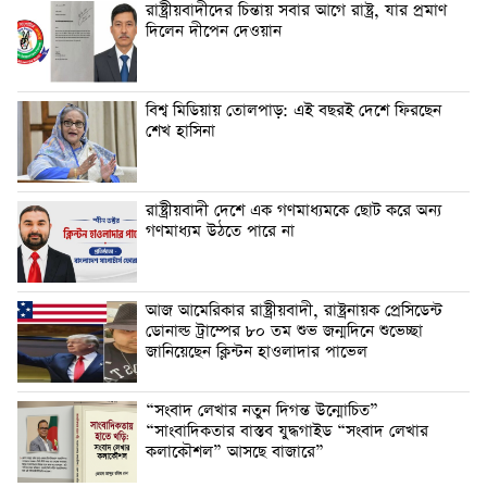
‎রাষ্ট্রীয়বাদীদের চিন্তায় সবার আগে রাষ্ট্র, যার প্রমাণ
দিলেন দীপেন দেওয়ান
বিশ্ব মিডিয়ায় তোলপাড়: এই বছরই দেশে ফিরছেন
শেখ হাসিনা
রাষ্ট্রীয়বাদী দেশে ‎এক গণমাধ্যমকে ছোট করে অন্য
গণমাধ্যম উঠতে পারে না ‎
‎আজ আমেরিকার রাষ্ট্রীয়বাদী, রাষ্ট্রনায়ক প্রেসিডেন্ট
ডোনাল্ড ট্রাম্পের ৮০ তম শুভ জন্মদিনে শুভেচ্ছা
জানিয়েছেন ক্লিন্টন হাওলাদার পাভেল
“সংবাদ লেখার নতুন দিগন্ত উন্মোচিত”
“সাংবাদিকতার বাস্তব যুদ্ধগাইড “সংবাদ লেখার
কলাকৌশল” আসছে বাজারে”