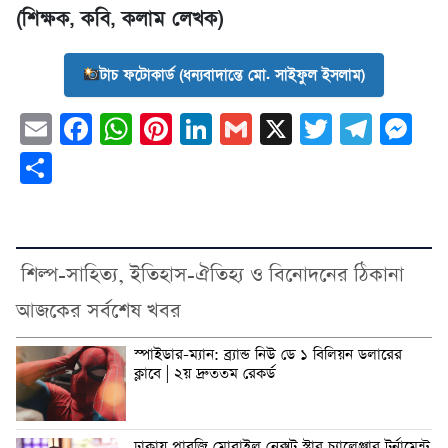
(শিক্ষক, কবি, কলাম লেখক)
টাচ ফটোকার্ড (ধন্যবাদান্তে মো. সাইফুল ইসলাম)
Email
Facebook
WhatsApp
Pinterest
LinkedIn
Gmail
X
Twitter
Tele
Me
Share
শিল্প-সাহিত্য, ইতিহাস-ঐতিহ্য ও বিনোদনের ঠিকানা
আজকের সর্বশেষ খবর
স্পাইডার-ম্যান: ব্র্যান্ড নিউ ডে ১ বিলিয়ন ডলারের
ক্লাবে | ২য় দ্রুততম রেকর্ড
ঢাকায় পাবজি মোবাইল নেক্সট স্টার চ্যালেঞ্জার টুর্নামেন্ট