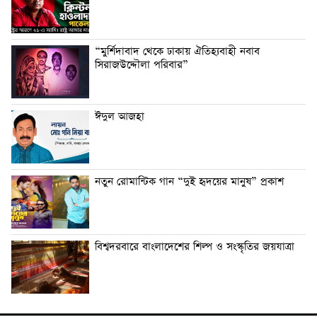
“মুর্শিদাবাদ থেকে ঢাকায় ঐতিহ্যবাহী নবাব
সিরাজউদ্দৌলা পরিবার”
ঈদুল আজহা
নতুন রোমান্টিক গান “দুই হৃদয়ের মানুষ” প্রকাশ
বিশ্বদরবারে বাংলাদেশের শিল্প ও সংস্কৃতির জয়যাত্রা