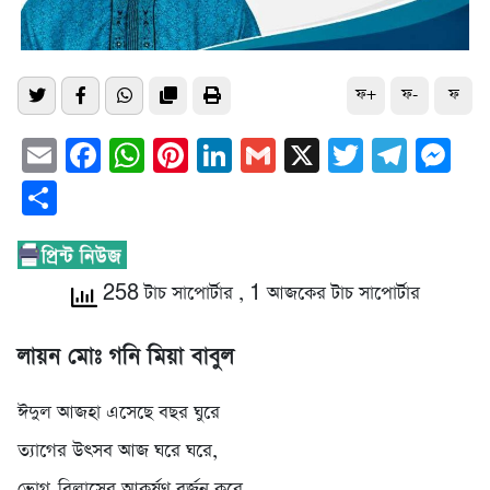
ফ+
ফ-
ফ
Email
Facebook
WhatsApp
Pinterest
LinkedIn
Gmail
X
Twitter
Tele
Me
Share
258 টাচ সাপোর্টার
, 1 আজকের টাচ সাপোর্টার
লায়ন মোঃ গনি মিয়া বাবুল
ঈদুল আজহা এসেছে বছর ঘুরে
ত্যাগের উৎসব আজ ঘরে ঘরে,
ভোগ-বিলাসের আকর্ষণ বর্জন করে