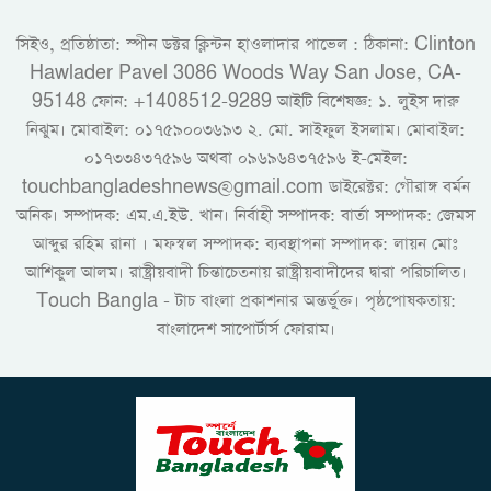
সিইও, প্রতিষ্ঠাতা: স্পীন ডক্টর ক্লিন্টন হাওলাদার পাভেল : ঠিকানা: Clinton
Hawlader Pavel 3086 Woods Way San Jose, CA-
95148 ফোন: +1408512-9289 আইটি বিশেষজ্ঞ: ১. লুইস দারু
নিঝুম। ‎মোবাইল: ০১৭৫৯০০৩৬৯৩ ২. মো. সাইফুল ইসলাম। মোবাইল:
০১৭৩৩৪৩৭৫৯৬ অথবা ০৯৬৯৬৪৩৭৫৯৬ ই-মেইল:
touchbangladeshnews@gmail.com ডাইরেক্টর: গৌরাঙ্গ বর্মন
অনিক। সম্পাদক: এম.এ.ইউ. খান। নির্বাহী সম্পাদক: বার্তা সম্পাদক: জেমস
আব্দুর রহিম রানা । মফস্বল সম্পাদক: ব্যবস্থাপনা সম্পাদক: লায়ন মোঃ
আশিকুল আলম। রাষ্ট্রীয়বাদী চিন্তাচেতনায় রাষ্ট্রীয়বাদীদের দ্বারা পরিচালিত।
Touch Bangla - টাচ বাংলা প্রকাশনার অন্তর্ভুক্ত। পৃষ্ঠপোষকতায়:
বাংলাদেশ সাপোর্টার্স ফোরাম।