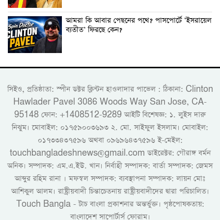
‎আমরা কি আবার পেছনের পথে? পাসপোর্টে ‘ইসরায়েল
ব্যতীত’ ফিরছে কেন?
সিইও, প্রতিষ্ঠাতা: স্পীন ডক্টর ক্লিন্টন হাওলাদার পাভেল : ঠিকানা: Clinton
Hawlader Pavel 3086 Woods Way San Jose, CA-
95148 ফোন: +1408512-9289 আইটি বিশেষজ্ঞ: ১. লুইস দারু
নিঝুম। ‎মোবাইল: ০১৭৫৯০০৩৬৯৩ ২. মো. সাইফুল ইসলাম। মোবাইল:
০১৭৩৩৪৩৭৫৯৬ অথবা ০৯৬৯৬৪৩৭৫৯৬ ই-মেইল:
touchbangladeshnews@gmail.com ডাইরেক্টর: গৌরাঙ্গ বর্মন
অনিক। সম্পাদক: এম.এ.ইউ. খান। নির্বাহী সম্পাদক: বার্তা সম্পাদক: জেমস
আব্দুর রহিম রানা । মফস্বল সম্পাদক: ব্যবস্থাপনা সম্পাদক: লায়ন মোঃ
আশিকুল আলম। রাষ্ট্রীয়বাদী চিন্তাচেতনায় রাষ্ট্রীয়বাদীদের দ্বারা পরিচালিত।
Touch Bangla - টাচ বাংলা প্রকাশনার অন্তর্ভুক্ত। পৃষ্ঠপোষকতায়:
বাংলাদেশ সাপোর্টার্স ফোরাম।