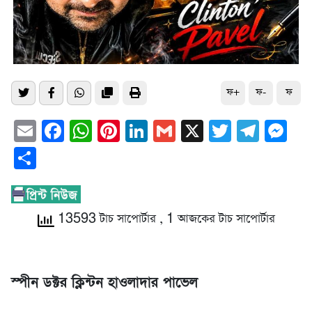
ফ+
ফ-
ফ
Email
Facebook
WhatsApp
Pinterest
LinkedIn
Gmail
X
Twitter
Tele
Me
Share
13593 টাচ সাপোর্টার
, 1 আজকের টাচ সাপোর্টার
‎স্পীন ডক্টর ক্লিন্টন হাওলাদার পাভেল