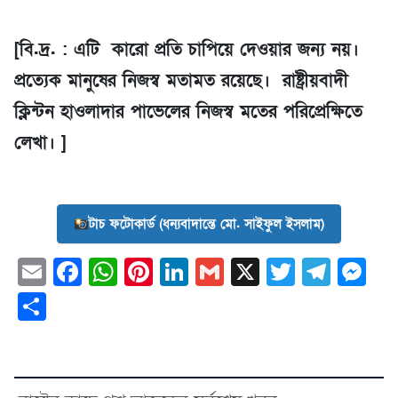
‎[বি.দ্র. : এটি কারো প্রতি চাপিয়ে দেওয়ার জন্য নয়।
প্রত্যেক মানুষের নিজস্ব মতামত রয়েছে। রাষ্ট্রীয়বাদী
ক্লিন্টন হাওলাদার পাভেলের নিজস্ব মতের পরিপ্রেক্ষিতে
লেখা। ]
টাচ ফটোকার্ড (ধন্যবাদান্তে মো. সাইফুল ইসলাম)
Email
Facebook
WhatsApp
Pinterest
LinkedIn
Gmail
X
Twitter
Tele
Me
Share