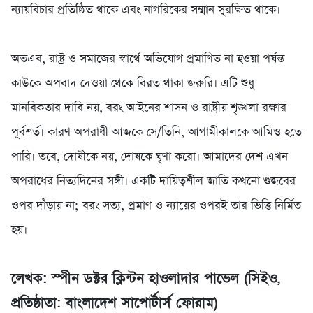
ন্যায়বিচার প্রতিষ্ঠিত থাকে এবং নাগরিকের সম্মান সুরক্ষিত থাকে।
‎অতএব, রাষ্ট্র ও সমাজের স্বার্থে অভিযোগ প্রমাণিত না হওয়া পর্যন্ত
কাউকে অপবাদ দেওয়া থেকে বিরত থাকা জরুরি। এটি শুধু
মানবিকতার দাবি নয়, বরং আইনের শাসন ও রাষ্ট্রীয় শৃঙ্খলা রক্ষার
পূর্বশর্ত। কারণ অপরাধী আজকে সে/তিনি, আগামীকালকে আমিও হতে
পারি। তবে, দোষীকে নয়, দোষকে ঘৃণা করো। আমাদের দেশ এখন
অপরাধের নিত্যদিনের সঙ্গী। একটি দায়িত্বশীল জাতি কখনো গুজবের
ওপর দাঁড়ায় না; বরং সত্য, প্রমাণ ও ন্যায়ের ওপরই তার ভিত্তি নির্মিত
হয়।
‎লেখক: স্পীন ডক্টর ক্লিন্টন হাওলাদার পাভেল (সিইও,
প্রতিষ্ঠাতা: বাংলাদেশ সাপোর্টার্স ফোরাম)