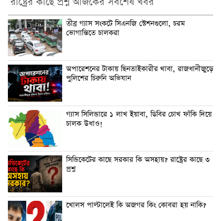
রাষ্ট্রের কাছে প্রশ্ন আজকের সর্বশেষ খবর
তীব্র গ্যাস সংকটে সিএনজি স্টেশনগুলো, চরম
ভোগান্তিতে চালকরা
অপারেশনের টাকায় ছিনতাইকারীর থাবা, রাজধানীজুড়ে
পুলিশের চিরুনি অভিযান
গ্যাস সিলিন্ডারে ১ লাখ ইয়াবা, ডিবির চোখ ফাঁকি দিয়ে
চালক উধাও!
সিন্ডিকেটের কাছে সরকার কি অসহায়? রাষ্ট্রের কাছে ৩
প্রশ্ন
‎খোলস পাল্টালেই কি অজগর কিং কোবরা হয় নাকি?