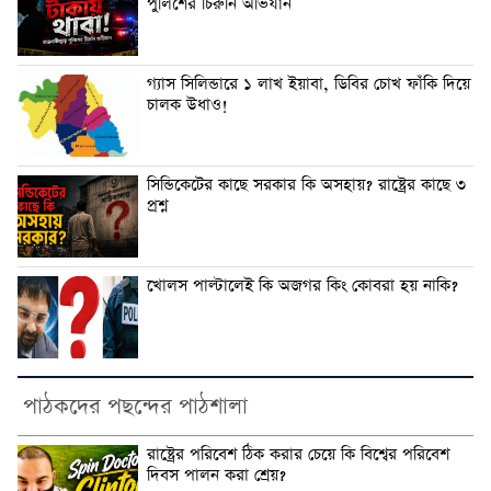
পুলিশের চিরুনি অভিযান
গ্যাস সিলিন্ডারে ১ লাখ ইয়াবা, ডিবির চোখ ফাঁকি দিয়ে
চালক উধাও!
সিন্ডিকেটের কাছে সরকার কি অসহায়? রাষ্ট্রের কাছে ৩
প্রশ্ন
‎খোলস পাল্টালেই কি অজগর কিং কোবরা হয় নাকি?
পাঠকদের পছন্দের পাঠশালা
‎রাষ্ট্রের পরিবেশ ঠিক করার চেয়ে কি বিশ্বের পরিবেশ
দিবস পালন করা শ্রেয়?