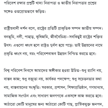
পরিবেশ রক্ষার প্রশ্নটি খাদ্য নিরাপত্তা ও জাতীয় নিরাপত্তার প্রশ্নের
সঙ্গেও ওতপ্রোতভাবে জড়িত।
‎রাষ্ট্রীয়বাদী দর্শন বলে, রাষ্ট্রের প্রতিটি প্রাকৃতিক সম্পদ জাতীয় সম্পদ।
বনভূমি, নদী, পাহাড়, কৃষিজমি, জীববৈচিত্র্য—সবকিছুই রাষ্ট্রের শক্তির
উৎস। এগুলো ধ্বংস হলে রাষ্ট্রও দুর্বল হয়ে পড়ে। তাই উন্নয়নের নামে
প্রকৃতি ধ্বংস নয়, বরং পরিবেশবান্ধব উন্নয়ন নিশ্চিত করতে হবে।
‎বিশ্ব পরিবেশ দিবসে আমাদের অঙ্গীকার হওয়া উচিত—শুধু র‌্যালি নয়,
বাস্তব কাজ; শুধু বক্তৃতা নয়, কার্যকর পদক্ষেপ; শুধু সচেতনতার কথা
নয়, বাস্তবায়নের সংস্কৃতি। সরকার, প্রশাসন, শিক্ষাপ্রতিষ্ঠান, গণমাধ্যম,
সামাজিক সংগঠন এবং সাধারণ জনগণকে একসঙ্গে কাজ করতে হবে।
আঠারো কোটি মানুষের জন্য আঠারো কোটি গাছ, প্লাস্টিকমুক্ত জনপদ,