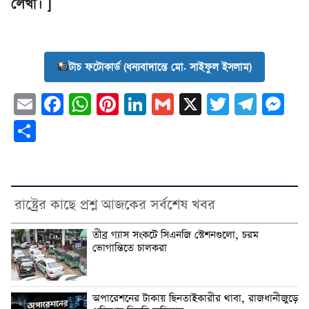
লেখা। ]
টাচ ফটোকার্ড (ধন্যবাদান্তে মো. সাইফুল ইসলাম)
Email
Facebook
WhatsApp
Pinterest
LinkedIn
Gmail
X
Twitter
Tele
Me
Share
রাষ্ট্রের কাছে প্রশ্ন আজকের সর্বশেষ খবর
তীব্র গ্যাস সংকটে সিএনজি স্টেশনগুলো, চরম
ভোগান্তিতে চালকরা
অপারেশনের টাকায় ছিনতাইকারীর থাবা, রাজধানীজুড়ে