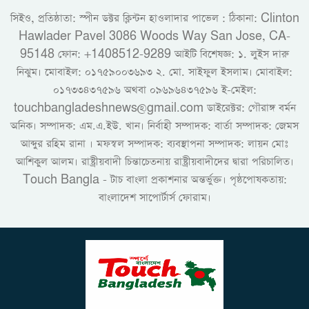
সিইও, প্রতিষ্ঠাতা: স্পীন ডক্টর ক্লিন্টন হাওলাদার পাভেল : ঠিকানা: Clinton
Hawlader Pavel 3086 Woods Way San Jose, CA-
95148 ফোন: +1408512-9289 আইটি বিশেষজ্ঞ: ১. লুইস দারু
নিঝুম। ‎মোবাইল: ০১৭৫৯০০৩৬৯৩ ২. মো. সাইফুল ইসলাম। মোবাইল:
০১৭৩৩৪৩৭৫৯৬ অথবা ০৯৬৯৬৪৩৭৫৯৬ ই-মেইল:
touchbangladeshnews@gmail.com ডাইরেক্টর: গৌরাঙ্গ বর্মন
অনিক। সম্পাদক: এম.এ.ইউ. খান। নির্বাহী সম্পাদক: বার্তা সম্পাদক: জেমস
আব্দুর রহিম রানা । মফস্বল সম্পাদক: ব্যবস্থাপনা সম্পাদক: লায়ন মোঃ
আশিকুল আলম। রাষ্ট্রীয়বাদী চিন্তাচেতনায় রাষ্ট্রীয়বাদীদের দ্বারা পরিচালিত।
Touch Bangla - টাচ বাংলা প্রকাশনার অন্তর্ভুক্ত। পৃষ্ঠপোষকতায়:
বাংলাদেশ সাপোর্টার্স ফোরাম।