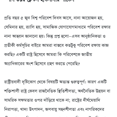
‎প্রতি বছর ৫ জুন বিশ্ব পরিবেশ দিবস আসে, নানা আয়োজন হয়,
সেমিনার হয়, র‌্যালি হয়, সামাজিক যোগাযোগমাধ্যমে পরিবেশ রক্ষার
নানা আহ্বান জানানো হয়। কিন্তু প্রশ্ন হলো—এসব আনুষ্ঠানিকতা ও
প্রতীকী কর্মসূচির বাইরে আমরা বাস্তবে কতটুকু পরিবেশ রক্ষায় কাজ
করছি? একটি রাষ্ট্র হিসেবে আমরা কি পরিবেশকে জাতীয়
অগ্রাধিকারের অংশ হিসেবে গ্রহণ করতে পেরেছি?
‎রাষ্ট্রীয়বাদী দৃষ্টিকোণ থেকে বিষয়টি অত্যন্ত গুরুত্বপূর্ণ। কারণ একটি
শক্তিশালী রাষ্ট্র কেবল রাজনৈতিক স্থিতিশীলতা, অর্থনৈতিক উন্নয়ন বা
সামরিক সক্ষমতার ওপর দাঁড়িয়ে থাকে না; রাষ্ট্রের দীর্ঘমেয়াদি
নিরাপত্তা, খাদ্য উৎপাদন, জলবায়ু সহনশীলতা এবং নাগরিকদের