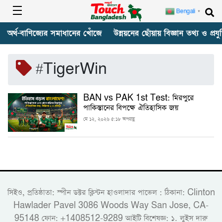
Bengali
▼
অর্থ-বাণিজ্যের সমাধানের খোঁজে
উন্নয়নের ছোঁয়ায় বিজ্ঞান তথ্য ও প্রযুক
#TigerWin
BAN vs PAK 1st Test: মিরপুরে
পাকিস্তানের বিপক্ষে ঐতিহাসিক জয়
মে ১২, ২০২৬ ৫:১৮ অপরাহ্ণ
সিইও, প্রতিষ্ঠাতা: স্পীন ডক্টর ক্লিন্টন হাওলাদার পাভেল : ঠিকানা: Clinton
Hawlader Pavel 3086 Woods Way San Jose, CA-
95148 ফোন: +1408512-9289 আইটি বিশেষজ্ঞ: ১. লুইস দারু