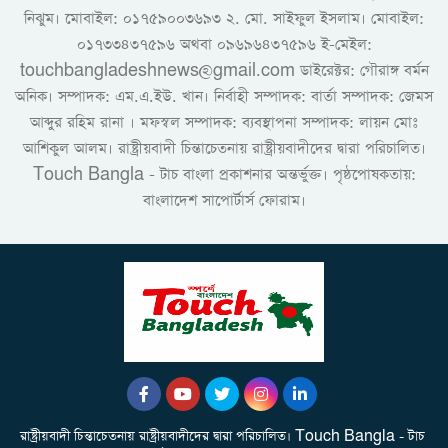
নিঝুম। ‎মোবাইল: ০১৭৫৯০০৩৬৯৩ ২. মো. সাইফুল ইসলাম। মোবাইল:
০১৭৩৩৪৩৭৫৯৬ অথবা ০৯৬৯৬৪৩৭৫৯৬ ই-মেইল:
touchbangladeshnews@gmail.com ডাইরেক্টর: গৌরাঙ্গ বর্মন
অনিক। সম্পাদক: এম.এ.ইউ. খান। নির্বাহী সম্পাদক: বার্তা সম্পাদক: জেমস
আব্দুর রহিম রানা । মফস্বল সম্পাদক: ব্যবস্থাপনা সম্পাদক: লায়ন মোঃ
আশিকুল আলম। রাষ্ট্রীয়বাদী চিন্তাচেতনায় রাষ্ট্রীয়বাদীদের দ্বারা পরিচালিত।
Touch Bangla - টাচ বাংলা প্রকাশনার অন্তর্ভুক্ত। পৃষ্ঠপোষকতায়:
বাংলাদেশ সাপোর্টার্স ফোরাম।
রাষ্ট্রীয়বাদী চিন্তাচেতনায় রাষ্ট্রীয়বাদীদের দ্বারা পরিচালিত। Touch Bangla - টাচ