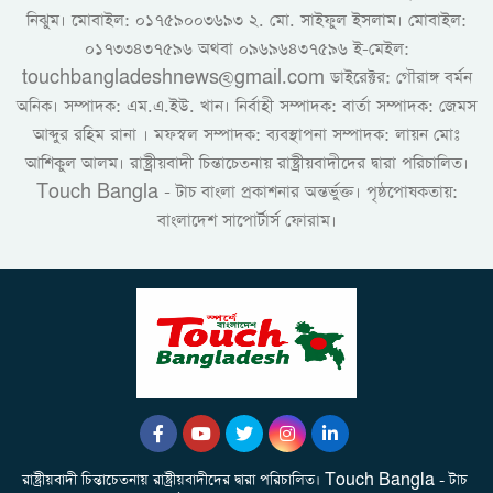
নিঝুম। ‎মোবাইল: ০১৭৫৯০০৩৬৯৩ ২. মো. সাইফুল ইসলাম। মোবাইল:
০১৭৩৩৪৩৭৫৯৬ অথবা ০৯৬৯৬৪৩৭৫৯৬ ই-মেইল:
touchbangladeshnews@gmail.com ডাইরেক্টর: গৌরাঙ্গ বর্মন
অনিক। সম্পাদক: এম.এ.ইউ. খান। নির্বাহী সম্পাদক: বার্তা সম্পাদক: জেমস
আব্দুর রহিম রানা । মফস্বল সম্পাদক: ব্যবস্থাপনা সম্পাদক: লায়ন মোঃ
আশিকুল আলম। রাষ্ট্রীয়বাদী চিন্তাচেতনায় রাষ্ট্রীয়বাদীদের দ্বারা পরিচালিত।
Touch Bangla - টাচ বাংলা প্রকাশনার অন্তর্ভুক্ত। পৃষ্ঠপোষকতায়:
বাংলাদেশ সাপোর্টার্স ফোরাম।
রাষ্ট্রীয়বাদী চিন্তাচেতনায় রাষ্ট্রীয়বাদীদের দ্বারা পরিচালিত। Touch Bangla - টাচ