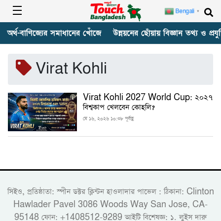
Bengali
▼
অর্থ-বাণিজ্যের সমাধানের খোঁজে
উন্নয়নের ছোঁয়ায় বিজ্ঞান তথ্য ও প্রযুক
Virat Kohli
Virat Kohli 2027 World Cup: ২০২৭
বিশ্বকাপ খেলবেন কোহলি?
মে ১৬, ২০২৬ ১০:৩৮ পূর্বাহ্ণ
সিইও, প্রতিষ্ঠাতা: স্পীন ডক্টর ক্লিন্টন হাওলাদার পাভেল : ঠিকানা: Clinton
Hawlader Pavel 3086 Woods Way San Jose, CA-
95148 ফোন: +1408512-9289 আইটি বিশেষজ্ঞ: ১. লুইস দারু