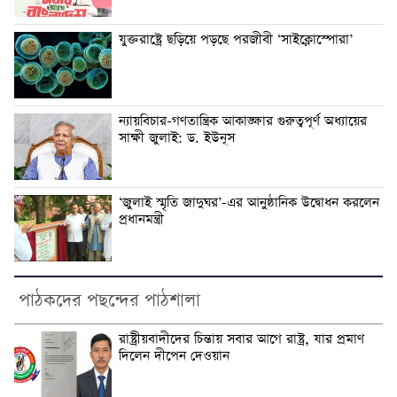
যুক্তরাষ্ট্রে ছড়িয়ে পড়ছে পরজীবী ‘সাইক্লোস্পোরা’
ন্যায়বিচার-গণতান্ত্রিক আকাঙ্ক্ষার গুরুত্বপূর্ণ অধ্যায়ের
সাক্ষী জুলাই: ড. ইউনূস
‘জুলাই স্মৃতি জাদুঘর’-এর আনুষ্ঠানিক উদ্বোধন করলেন
প্রধানমন্ত্রী
পাঠকদের পছন্দের পাঠশালা
‎রাষ্ট্রীয়বাদীদের চিন্তায় সবার আগে রাষ্ট্র, যার প্রমাণ
দিলেন দীপেন দেওয়ান