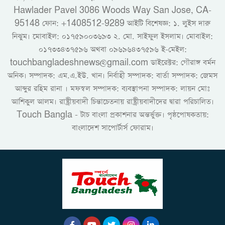
Hawlader Pavel 3086 Woods Way San Jose, CA-
95148 ফোন: +1408512-9289 আইটি বিশেষজ্ঞ: ১. লুইস দারু
নিঝুম। ‎মোবাইল: ০১৭৫৯০০৩৬৯৩ ২. মো. সাইফুল ইসলাম। মোবাইল:
০১৭৩৩৪৩৭৫৯৬ অথবা ০৯৬৯৬৪৩৭৫৯৬ ই-মেইল:
touchbangladeshnews@gmail.com ডাইরেক্টর: গৌরাঙ্গ বর্মন
অনিক। সম্পাদক: এম.এ.ইউ. খান। নির্বাহী সম্পাদক: বার্তা সম্পাদক: জেমস
আব্দুর রহিম রানা । মফস্বল সম্পাদক: ব্যবস্থাপনা সম্পাদক: লায়ন মোঃ
আশিকুল আলম। রাষ্ট্রীয়বাদী চিন্তাচেতনায় রাষ্ট্রীয়বাদীদের দ্বারা পরিচালিত।
Touch Bangla - টাচ বাংলা প্রকাশনার অন্তর্ভুক্ত। পৃষ্ঠপোষকতায়:
বাংলাদেশ সাপোর্টার্স ফোরাম।