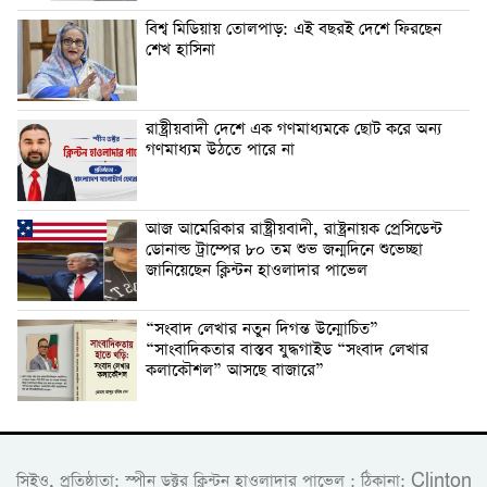
বিশ্ব মিডিয়ায় তোলপাড়: এই বছরই দেশে ফিরছেন
শেখ হাসিনা
রাষ্ট্রীয়বাদী দেশে ‎এক গণমাধ্যমকে ছোট করে অন্য
গণমাধ্যম উঠতে পারে না ‎
‎আজ আমেরিকার রাষ্ট্রীয়বাদী, রাষ্ট্রনায়ক প্রেসিডেন্ট
ডোনাল্ড ট্রাম্পের ৮০ তম শুভ জন্মদিনে শুভেচ্ছা
জানিয়েছেন ক্লিন্টন হাওলাদার পাভেল
“সংবাদ লেখার নতুন দিগন্ত উন্মোচিত”
“সাংবাদিকতার বাস্তব যুদ্ধগাইড “সংবাদ লেখার
কলাকৌশল” আসছে বাজারে”
সিইও, প্রতিষ্ঠাতা: স্পীন ডক্টর ক্লিন্টন হাওলাদার পাভেল : ঠিকানা: Clinton