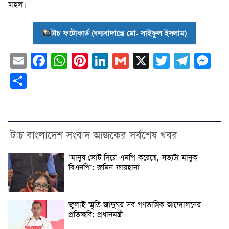
মহল।
টাচ ফটোকার্ড (ধন্যবাদান্তে মো. সাইফুল ইসলাম)
Email
Facebook
WhatsApp
Pinterest
LinkedIn
Gmail
X
Twitter
Tele
Me
Share
টাচ বাংলাদেশ সংবাদ আজকের সর্বশেষ খবর
‘মানুষ ভোট দিয়ে এমপি করেছে, সত্যটা মানুক
বিএনপি’: রুমিন ফারহানা
জুলাই স্মৃতি জাদুঘর সব গণতান্ত্রিক আন্দোলনের
প্রতিচ্ছবি: প্রধানমন্ত্রী