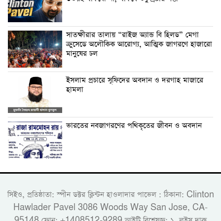
সাতক্ষীরার তালায় “রাইজ অ্যান্ড বি হিলড” মেগা
ক্রুসেডে অলৌকিক আরোগ্য, আত্মিক জাগরণে হাজারো
মানুষের ঢল
‎ইসলাম প্রচারে সূফিদের অবদান ও দরগাহ মাজারে
হামলা
ভারতের নবজাগরণের পথিকৃতের জীবন ও অবদান
সিইও, প্রতিষ্ঠাতা: স্পীন ডক্টর ক্লিন্টন হাওলাদার পাভেল : ঠিকানা: Clinton
Hawlader Pavel 3086 Woods Way San Jose, CA-
95148 ফোন: +1408512-9289 আইটি বিশেষজ্ঞ: ১. লুইস দারু