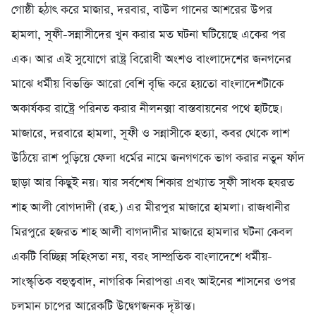
গোষ্ঠী হঠাৎ করে মাজার, দরবার, বাউল গানের আশরের উপর
হামলা, সূফী-সন্নাসীদের খুন করার মত ঘটনা ঘটিয়েছে একের পর
এক। আর এই সুযোগে রাষ্ট্র বিরোধী অংশও বাংলাদেশের জনগনের
মাঝে ধর্মীয় বিভক্তি আরো বেশি বৃদ্ধি করে হয়তো বাংলাদেশটাকে
অকার্যকর রাষ্ট্রে পরিনত করার নীলনক্সা বাস্তবায়নের পথে হাটছে।
মাজারে, দরবারে হামলা, সূফী ও সন্নাসীকে হত্যা, কবর থেকে লাশ
উঠিয়ে রাশ পুড়িয়ে ফেলা ধর্মের নামে জনগণকে ভাগ করার নতুন ফাঁদ
ছাড়া আর কিছুই নয়। যার সর্বশেষ শিকার প্রখ্যাত সূফী সাধক হযরত
শাহ আলী বোগদাদী (রহ.) এর মীরপুর মাজারে হামলা। রাজধানীর
মিরপুরে হজরত শাহ আলী বাগদাদীর মাজারে হামলার ঘটনা কেবল
একটি বিচ্ছিন্ন সহিংসতা নয়, বরং সাম্প্রতিক বাংলাদেশে ধর্মীয়-
সাংস্কৃতিক বহুত্ববাদ, নাগরিক নিরাপত্তা এবং আইনের শাসনের ওপর
চলমান চাপের আরেকটি উদ্বেগজনক দৃষ্টান্ত।