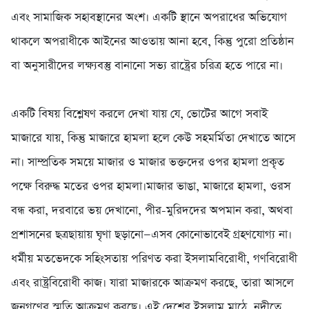
এবং সামাজিক সহাবস্থানের অংশ। একটি স্থানে অপরাধের অভিযোগ
থাকলে অপরাধীকে আইনের আওতায় আনা হবে, কিন্তু পুরো প্রতিষ্ঠান
বা অনুসারীদের লক্ষ্যবস্তু বানানো সভ্য রাষ্ট্রের চরিত্র হতে পারে না।
‎একটি বিষয় বিশ্লেষণ করলে দেখা যায় যে, ভোটের আগে সবাই
মাজারে যায়, কিন্তু মাজারে হামলা হলে কেউ সহমর্মিতা দেখাতে আসে
না। সাম্প্রতিক সময়ে মাজার ও মাজার ভক্তদের ওপর হামলা প্রকৃত
পক্ষে বিরুদ্ধ মতের ওপর হামলা।মাজার ভাঙা, মাজারে হামলা, ওরস
বন্ধ করা, দরবারে ভয় দেখানো, পীর-মুরিদদের অপমান করা, অথবা
প্রশাসনের ছত্রছায়ায় ঘৃণা ছড়ানো—এসব কোনোভাবেই গ্রহণযোগ্য না।
ধর্মীয় মতভেদকে সহিংসতায় পরিণত করা ইসলামবিরোধী, গণবিরোধী
এবং রাষ্ট্রবিরোধী কাজ। যারা মাজারকে আক্রমণ করছে, তারা আসলে
জনগণের স্মৃতি আক্রমণ করছে। এই দেশের ইসলাম মাঠে, নদীতে,