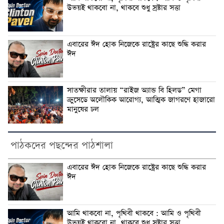
উভয়ই থাকবো না, থাকবে শুধু স্রষ্টার সত্তা
‎এবারের ঈদ হোক নিজেকে রাষ্ট্রের কাছে শুদ্ধি করার
ঈদ
সাতক্ষীরার তালায় “রাইজ অ্যান্ড বি হিলড” মেগা
ক্রুসেডে অলৌকিক আরোগ্য, আত্মিক জাগরণে হাজারো
মানুষের ঢল
পাঠকদের পছন্দের পাঠশালা
‎এবারের ঈদ হোক নিজেকে রাষ্ট্রের কাছে শুদ্ধি করার
ঈদ
‎আমি থাকবো না, পৃথিবী থাকবে : আমি ও পৃথিবী
উভয়ই থাকবো না, থাকবে শুধু স্রষ্টার সত্তা