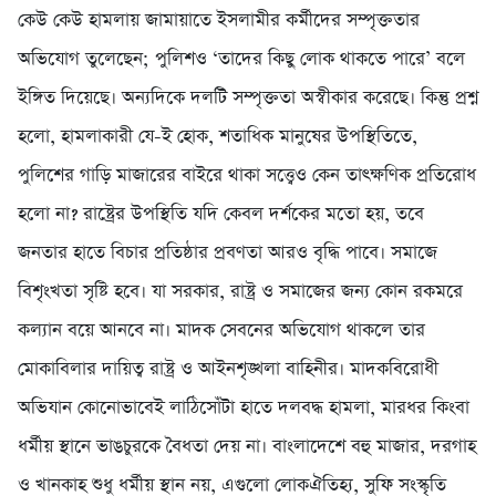
কেউ কেউ হামলায় জামায়াতে ইসলামীর কর্মীদের সম্পৃক্ততার
অভিযোগ তুলেছেন; পুলিশও ‘তাদের কিছু লোক থাকতে পারে’ বলে
ইঙ্গিত দিয়েছে। অন্যদিকে দলটি সম্পৃক্ততা অস্বীকার করেছে। কিন্তু প্রশ্ন
হলো, হামলাকারী যে-ই হোক, শতাধিক মানুষের উপস্থিতিতে,
পুলিশের গাড়ি মাজারের বাইরে থাকা সত্ত্বেও কেন তাৎক্ষণিক প্রতিরোধ
হলো না? রাষ্ট্রের উপস্থিতি যদি কেবল দর্শকের মতো হয়, তবে
জনতার হাতে বিচার প্রতিষ্ঠার প্রবণতা আরও বৃদ্ধি পাবে। সমাজে
বিশৃংখতা সৃষ্টি হবে। যা সরকার, রাষ্ট্র ও সমাজের জন্য কোন রকমরে
কল্যান বয়ে আনবে না। মাদক সেবনের অভিযোগ থাকলে তার
মোকাবিলার দায়িত্ব রাষ্ট্র ও আইনশৃঙ্খলা বাহিনীর। মাদকবিরোধী
অভিযান কোনোভাবেই লাঠিসোঁটা হাতে দলবদ্ধ হামলা, মারধর কিংবা
ধর্মীয় স্থানে ভাঙচুরকে বৈধতা দেয় না। বাংলাদেশে বহু মাজার, দরগাহ
ও খানকাহ শুধু ধর্মীয় স্থান নয়, এগুলো লোকঐতিহ্য, সুফি সংস্কৃতি