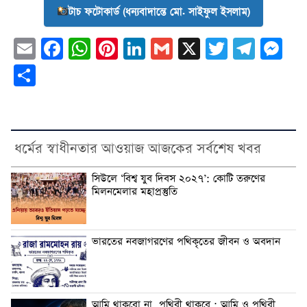
টাচ ফটোকার্ড (ধন্যবাদান্তে মো. সাইফুল ইসলাম)
Email
Facebook
WhatsApp
Pinterest
LinkedIn
Gmail
X
Twitter
Tele
Me
Share
ধর্মের স্বাধীনতার আওয়াজ আজকের সর্বশেষ খবর
সিউলে ‘বিশ্ব যুব দিবস ২০২৭’: কোটি তরুণের
মিলনমেলার মহাপ্রস্তুতি
ভারতের নবজাগরণের পথিকৃতের জীবন ও অবদান
‎আমি থাকবো না, পৃথিবী থাকবে : আমি ও পৃথিবী