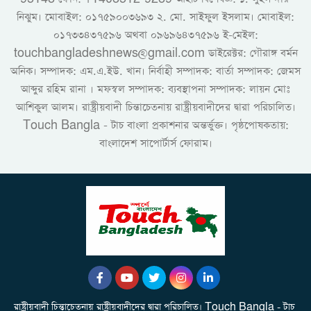
নিঝুম। ‎মোবাইল: ০১৭৫৯০০৩৬৯৩ ২. মো. সাইফুল ইসলাম। মোবাইল:
০১৭৩৩৪৩৭৫৯৬ অথবা ০৯৬৯৬৪৩৭৫৯৬ ই-মেইল:
touchbangladeshnews@gmail.com ডাইরেক্টর: গৌরাঙ্গ বর্মন
অনিক। সম্পাদক: এম.এ.ইউ. খান। নির্বাহী সম্পাদক: বার্তা সম্পাদক: জেমস
আব্দুর রহিম রানা । মফস্বল সম্পাদক: ব্যবস্থাপনা সম্পাদক: লায়ন মোঃ
আশিকুল আলম। রাষ্ট্রীয়বাদী চিন্তাচেতনায় রাষ্ট্রীয়বাদীদের দ্বারা পরিচালিত।
Touch Bangla - টাচ বাংলা প্রকাশনার অন্তর্ভুক্ত। পৃষ্ঠপোষকতায়:
বাংলাদেশ সাপোর্টার্স ফোরাম।
রাষ্ট্রীয়বাদী চিন্তাচেতনায় রাষ্ট্রীয়বাদীদের দ্বারা পরিচালিত। Touch Bangla - টাচ