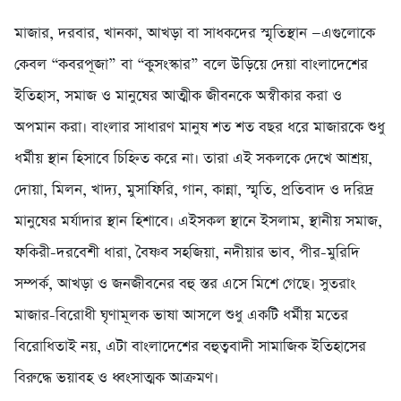
‎মাজার, দরবার, খানকা, আখড়া বা সাধকদের স্মৃতিস্থান —এগুলোকে
কেবল “কবরপূজা” বা “কুসংস্কার” বলে উড়িয়ে দেয়া বাংলাদেশের
ইতিহাস, সমাজ ও মানুষের আত্মীক জীবনকে অস্বীকার করা ও
অপমান করা। বাংলার সাধারণ মানুষ শত শত বছর ধরে মাজারকে শুধু
ধর্মীয় স্থান হিসাবে চিহ্নিত করে না। তারা এই সকলকে দেখে আশ্রয়,
দোয়া, মিলন, খাদ্য, মুসাফিরি, গান, কান্না, স্মৃতি, প্রতিবাদ ও দরিদ্র
মানুষের মর্যাদার স্থান হিশাবে। এইসকল স্থানে ইসলাম, স্থানীয় সমাজ,
ফকিরী-দরবেশী ধারা, বৈষ্ণব সহজিয়া, নদীয়ার ভাব, পীর-মুরিদি
সম্পর্ক, আখড়া ও জনজীবনের বহু স্তর এসে মিশে গেছে। সুতরাং
মাজার-বিরোধী ঘৃণামূলক ভাষা আসলে শুধু একটি ধর্মীয় মতের
বিরোধিতাই নয়, এটা বাংলাদেশের বহুত্ববাদী সামাজিক ইতিহাসের
বিরুদ্ধে ভয়াবহ ও ধ্বংসাত্মক আক্রমণ।