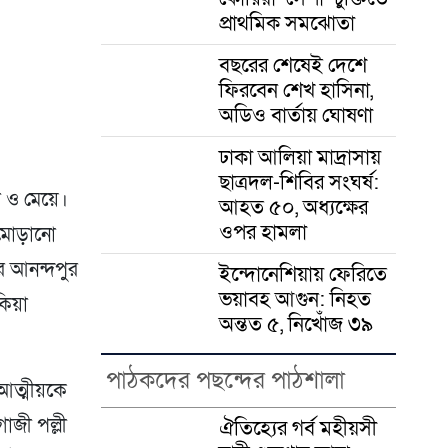
er
প্রাথমিক সমঝোতা
বছরের শেষেই দেশে
ফিরবেন শেখ হাসিনা,
অডিও বার্তায় ঘোষণা
ঢাকা আলিয়া মাদ্রাসায়
ছাত্রদল-শিবির সংঘর্ষ:
া ও মেয়ে।
আহত ৫০, অধ্যক্ষের
ওপর হামলা
 মোড়ানো
ীর আনন্দপুর
ইন্দোনেশিয়ায় ফেরিতে
ভয়াবহ আগুন: নিহত
িয়া
অন্তত ৫, নিখোঁজ ৩৯
পাঠকদের পছন্দের পাঠশালা
আত্মীয়কে
াজী পল্লী
ঐতিহ্যের গর্ব মহীয়সী