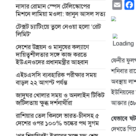
Em
নাসার রোমান স্পেস টেলিস্কোপের
মিশনে লামিয়া মওলা: জানুন আসল সত্য
টেক্সট চ্যাটিংয়ে তুলে নেওয়া হলো ‘রেট
লিমিট’
দেশের উন্নয়ন ও মানুষের কল্যাণে
দায়িত্বশীলতার সঙ্গে কাজ করতে
ফেনীর ফুলগা
ইউএনওদের প্রধানমন্ত্রীর আহ্বান
শনিবার রাত
এইচএসসি ব্যবহারিক পরীক্ষার সময়
অবস্থায় ল
বাড়ল ২২ আগস্ট পর্যন্ত
ইউনিয়নের
জাদুঘর খোলার সময় ও অনলাইন টিকিট
জটিলতায় ক্ষুব্ধ দর্শনার্থীরা
আক্তার (৩৮
রাশিয়ার তেল কিনলে ভারত-চীনসহ ৫
যেভাবে ঘট
দেশের ওপর ১০০% শুল্কের পথ সুগম
দেখতে গিয
‘খুব শিগগিরই’ ইরানের সঙ্গে যুদ্ধ শেষ