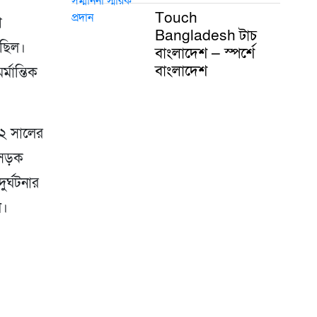
Touch
ে
Bangladesh টাচ
 ছিল।
বাংলাদেশ — স্পর্শে
বাংলাদেশ
্মান্তিক
২ সালের
 সড়ক
ুর্ঘটনার
ল।
er