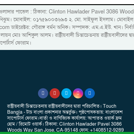
্লিন্টন হাওলাদার পাভেল : ঠিকানা: Clinton Hawlader Pavel 30
ারু নিঝুম। ‎মোবাইল: ০১৭৫৯০০৩৬৯৩ ২. মো. সাইফুল ইসলাম। ম
রেক্টর: গৌরাঙ্গ বর্মন অনিক। সম্পাদক: এম.এ.ইউ. খান। নির্বাহী স
 লায়ন মোঃ আশিকুল আলম। রাষ্ট্রীয়বাদী চিন্তাচেতনায় রাষ্ট্রীয়বাদীদের 
াপোর্টার্স ফোরাম।
রাষ্ট্রীয়বাদী চিন্তাচেতনায় রাষ্ট্রীয়বাদীদের দ্বারা পরিচালিত। Touch
Bangla - টাচ বাংলা প্রকাশনার অন্তর্ভুক্ত। পৃষ্ঠপোষকতায়: বাংলাদেশ
সাপোর্টার্স ফোরাম।বার্তা ও বাণিজ্যিক কার্যালয়: আপাতত ওয়ার্ক ফ্রম
হোম / রিমোট ওয়ার্ক। ‎ঠিকানা: Clinton Hawlader Pavel 3086
Woods Way San Jose, CA-95148 ‎ফোন: +1408512-9289