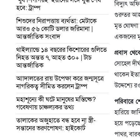
বিদ্যুৎ অফ
হবে: ট্রাম্প
গুরুতর আহত
শিশুদের নিরাপত্তায় ব্যর্থতা: মেটাকে
মৃত ঘোষণা 
আরও ৫৬ কোটি ডলার জরিমানা |
আন্তর্জাতিক সংবাদ
একজনের মৃত
থাইল্যান্ডে ১৪ বছরের কিশোরের গুলিতে
প্রবাস থেক
নিহত অন্তত ৭, আহত ৩০+ | টাচ
সোহেল দীর্
আন্তর্জাতিক
থাকেন ইতাল
আাদালতের রায় উপেক্ষা করে জন্মসূত্রে
উদ্দেশ্যে 
নাগরিকত্ব সীমিত করলেন ট্রাম্প
মহাশূন্যে কী ঘটে মানুষের মস্তিষ্কে?
পরিবারে শ
গবেষণায় চাঞ্চল্যকর তথ্য
হারিয়ে জ
তালাকের অজুহাতে বন্ধ হবে না স্ত্রী-
হয়ে পড়েছে
সন্তানের ভরণপোষণ: হাইকোর্ট
পাথর, বার