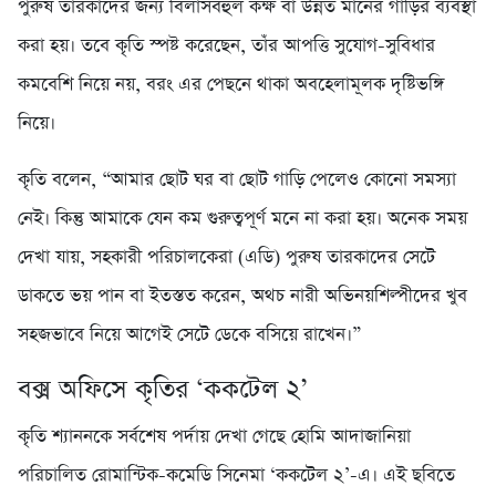
পুরুষ তারকাদের জন্য বিলাসবহুল কক্ষ বা উন্নত মানের গাড়ির ব্যবস্থা
করা হয়। তবে কৃতি স্পষ্ট করেছেন, তাঁর আপত্তি সুযোগ-সুবিধার
কমবেশি নিয়ে নয়, বরং এর পেছনে থাকা অবহেলামূলক দৃষ্টিভঙ্গি
নিয়ে।
কৃতি বলেন, “আমার ছোট ঘর বা ছোট গাড়ি পেলেও কোনো সমস্যা
নেই। কিন্তু আমাকে যেন কম গুরুত্বপূর্ণ মনে না করা হয়। অনেক সময়
দেখা যায়, সহকারী পরিচালকেরা (এডি) পুরুষ তারকাদের সেটে
ডাকতে ভয় পান বা ইতস্তত করেন, অথচ নারী অভিনয়শিল্পীদের খুব
সহজভাবে নিয়ে আগেই সেটে ডেকে বসিয়ে রাখেন।”
বক্স অফিসে কৃতির ‘ককটেল ২’
কৃতি শ্যাননকে সর্বশেষ পর্দায় দেখা গেছে হোমি আদাজানিয়া
পরিচালিত রোমান্টিক-কমেডি সিনেমা ‘ককটেল ২’-এ। এই ছবিতে