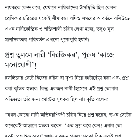
নায়ককে কেন্দ্র করে, যেখানে নায়িকাদের উপস্থিতি ছিল কেবল
প্রেমিকার চরিত্রের মধ্যেই সীমাবদ্ধ। যদিও সময়ের আবর্তনে বলিউডে
এখন নারীকেন্দ্রিক ও শক্তিশালী চরিত্র লেখা হচ্ছে, তবুও মূল
মানসিকতার পরিবর্তন এখনো পুরোপুরি হয়নি।
প্রশ্ন তুললে নারী ‘বিরক্তিকর’, পুরুষ ‘কাজে
মনোযোগী’!
চলচ্চিত্রের সেটে নিজের চরিত্র বা দৃশ্য নিয়ে কাটাছেঁড়া করা এবং প্রশ্ন
করা কৃতির স্বভাব। কিন্তু একজন নারী হিসেবে এই প্রশ্ন তোলার
অভিজ্ঞতা তাঁর জন্য মোটেও সুখকর ছিল না। কৃতি বলেন:
“যখন কোনো নারী অভিনয়শিল্পী চরিত্র নিয়ে প্রশ্ন করেন, তখন সেটের
অনেকেই আড়ালে মন্তব্য করেন—‘এত প্রশ্ন করে কেন? এবার তো
৫০টা প্রশ্ন শুরু হবে।’ অথচ একজন পুরুষ তারকা ঠিক একই প্রশ্ন