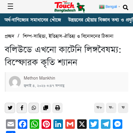
Bengali
▼
অর্থ-বাণিজ্যের সমাধানের খোঁজে
উন্নয়নের ছোঁয়ায় বিজ্ঞান তথ্য ও প্রযুক
/
প্রচ্ছদ
শিল্প-সাহিত্য, ইতিহাস-ঐতিহ্য ও বিনোদনের ঠিকানা
বলিউডে এখনো কাটেনি লিঙ্গবৈষম্য:
বিস্ফোরক কৃতি শ্যানন
Methon Mankhin
জুলাই ৪, ২০২৬ ৩:৪৭ অপরাহ্ণ
ফ+
ফ-
ফ
Email
Facebook
WhatsApp
Pinterest
LinkedIn
Gmail
X
Twitter
Tele
Me