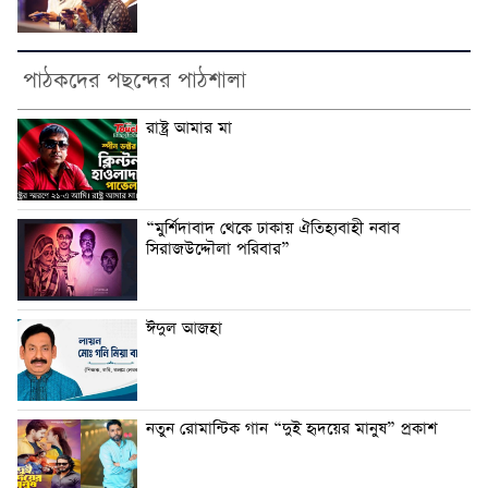
পাঠকদের পছন্দের পাঠশালা
রাষ্ট্র আমার মা
“মুর্শিদাবাদ থেকে ঢাকায় ঐতিহ্যবাহী নবাব
সিরাজউদ্দৌলা পরিবার”
ঈদুল আজহা
নতুন রোমান্টিক গান “দুই হৃদয়ের মানুষ” প্রকাশ