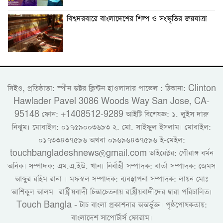
বিশ্বদরবারে বাংলাদেশের শিল্প ও সংস্কৃতির জয়যাত্রা
সিইও, প্রতিষ্ঠাতা: স্পীন ডক্টর ক্লিন্টন হাওলাদার পাভেল : ঠিকানা: Clinton
Hawlader Pavel 3086 Woods Way San Jose, CA-
95148 ফোন: +1408512-9289 আইটি বিশেষজ্ঞ: ১. লুইস দারু
নিঝুম। ‎মোবাইল: ০১৭৫৯০০৩৬৯৩ ২. মো. সাইফুল ইসলাম। মোবাইল:
০১৭৩৩৪৩৭৫৯৬ অথবা ০৯৬৯৬৪৩৭৫৯৬ ই-মেইল:
touchbangladeshnews@gmail.com ডাইরেক্টর: গৌরাঙ্গ বর্মন
অনিক। সম্পাদক: এম.এ.ইউ. খান। নির্বাহী সম্পাদক: বার্তা সম্পাদক: জেমস
আব্দুর রহিম রানা । মফস্বল সম্পাদক: ব্যবস্থাপনা সম্পাদক: লায়ন মোঃ
আশিকুল আলম। রাষ্ট্রীয়বাদী চিন্তাচেতনায় রাষ্ট্রীয়বাদীদের দ্বারা পরিচালিত।
Touch Bangla - টাচ বাংলা প্রকাশনার অন্তর্ভুক্ত। পৃষ্ঠপোষকতায়:
বাংলাদেশ সাপোর্টার্স ফোরাম।