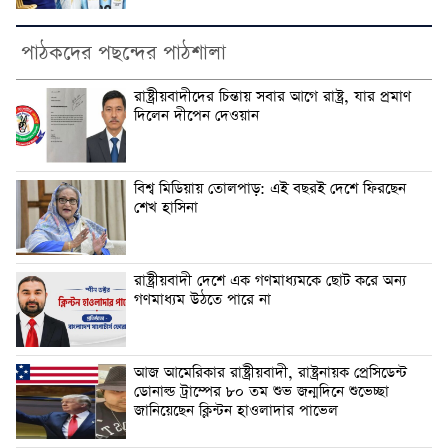
পাঠকদের পছন্দের পাঠশালা
‎রাষ্ট্রীয়বাদীদের চিন্তায় সবার আগে রাষ্ট্র, যার প্রমাণ
দিলেন দীপেন দেওয়ান
বিশ্ব মিডিয়ায় তোলপাড়: এই বছরই দেশে ফিরছেন
শেখ হাসিনা
রাষ্ট্রীয়বাদী দেশে ‎এক গণমাধ্যমকে ছোট করে অন্য
গণমাধ্যম উঠতে পারে না ‎
‎আজ আমেরিকার রাষ্ট্রীয়বাদী, রাষ্ট্রনায়ক প্রেসিডেন্ট
ডোনাল্ড ট্রাম্পের ৮০ তম শুভ জন্মদিনে শুভেচ্ছা
জানিয়েছেন ক্লিন্টন হাওলাদার পাভেল