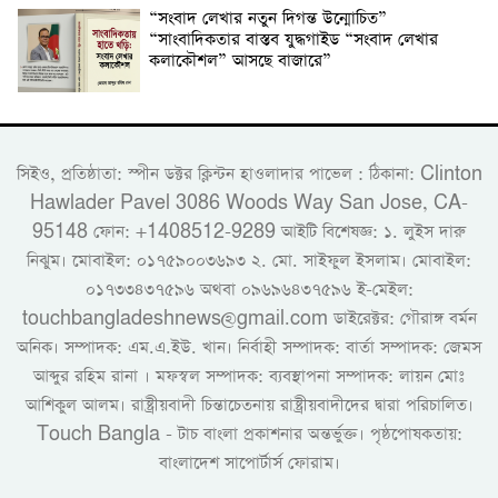
“সংবাদ লেখার নতুন দিগন্ত উন্মোচিত”
“সাংবাদিকতার বাস্তব যুদ্ধগাইড “সংবাদ লেখার
কলাকৌশল” আসছে বাজারে”
সিইও, প্রতিষ্ঠাতা: স্পীন ডক্টর ক্লিন্টন হাওলাদার পাভেল : ঠিকানা: Clinton
Hawlader Pavel 3086 Woods Way San Jose, CA-
95148 ফোন: +1408512-9289 আইটি বিশেষজ্ঞ: ১. লুইস দারু
নিঝুম। ‎মোবাইল: ০১৭৫৯০০৩৬৯৩ ২. মো. সাইফুল ইসলাম। মোবাইল:
০১৭৩৩৪৩৭৫৯৬ অথবা ০৯৬৯৬৪৩৭৫৯৬ ই-মেইল:
touchbangladeshnews@gmail.com ডাইরেক্টর: গৌরাঙ্গ বর্মন
অনিক। সম্পাদক: এম.এ.ইউ. খান। নির্বাহী সম্পাদক: বার্তা সম্পাদক: জেমস
আব্দুর রহিম রানা । মফস্বল সম্পাদক: ব্যবস্থাপনা সম্পাদক: লায়ন মোঃ
আশিকুল আলম। রাষ্ট্রীয়বাদী চিন্তাচেতনায় রাষ্ট্রীয়বাদীদের দ্বারা পরিচালিত।
Touch Bangla - টাচ বাংলা প্রকাশনার অন্তর্ভুক্ত। পৃষ্ঠপোষকতায়:
বাংলাদেশ সাপোর্টার্স ফোরাম।