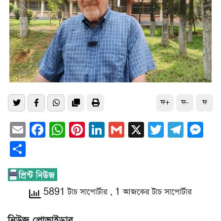
ফ+
ফ-
ফ
Email
Facebook
WhatsApp
Pinterest
LinkedIn
Gmail
X
Twitter
Tele
Me
Share
5891 টাচ সাপোর্টার
, 1 আজকের টাচ সাপোর্টার
নিউজ প্রোভাইডার