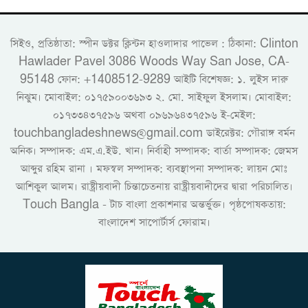
সিইও, প্রতিষ্ঠাতা: স্পীন ডক্টর ক্লিন্টন হাওলাদার পাভেল : ঠিকানা: Clinton
Hawlader Pavel 3086 Woods Way San Jose, CA-
95148 ফোন: +1408512-9289 আইটি বিশেষজ্ঞ: ১. লুইস দারু
নিঝুম। ‎মোবাইল: ০১৭৫৯০০৩৬৯৩ ২. মো. সাইফুল ইসলাম। মোবাইল:
০১৭৩৩৪৩৭৫৯৬ অথবা ০৯৬৯৬৪৩৭৫৯৬ ই-মেইল:
touchbangladeshnews@gmail.com ডাইরেক্টর: গৌরাঙ্গ বর্মন
অনিক। সম্পাদক: এম.এ.ইউ. খান। নির্বাহী সম্পাদক: বার্তা সম্পাদক: জেমস
আব্দুর রহিম রানা । মফস্বল সম্পাদক: ব্যবস্থাপনা সম্পাদক: লায়ন মোঃ
আশিকুল আলম। রাষ্ট্রীয়বাদী চিন্তাচেতনায় রাষ্ট্রীয়বাদীদের দ্বারা পরিচালিত।
Touch Bangla - টাচ বাংলা প্রকাশনার অন্তর্ভুক্ত। পৃষ্ঠপোষকতায়:
বাংলাদেশ সাপোর্টার্স ফোরাম।