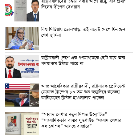
‎রাষ্ট্রীয়বাদীদের চিন্তায় সবার আগে রাষ্ট্র, যার প্রমাণ
দিলেন দীপেন দেওয়ান
বিশ্ব মিডিয়ায় তোলপাড়: এই বছরই দেশে ফিরছেন
শেখ হাসিনা
রাষ্ট্রীয়বাদী দেশে ‎এক গণমাধ্যমকে ছোট করে অন্য
গণমাধ্যম উঠতে পারে না ‎
‎আজ আমেরিকার রাষ্ট্রীয়বাদী, রাষ্ট্রনায়ক প্রেসিডেন্ট
ডোনাল্ড ট্রাম্পের ৮০ তম শুভ জন্মদিনে শুভেচ্ছা
জানিয়েছেন ক্লিন্টন হাওলাদার পাভেল
“সংবাদ লেখার নতুন দিগন্ত উন্মোচিত”
“সাংবাদিকতার বাস্তব যুদ্ধগাইড “সংবাদ লেখার
কলাকৌশল” আসছে বাজারে”