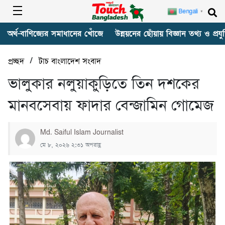
Bengali
▼
অর্থ-বাণিজ্যের সমাধানের খোঁজে
উন্নয়নের ছোঁয়ায় বিজ্ঞান তথ্য ও প্রযুক
/
প্রচ্ছদ
টাচ বাংলাদেশ সংবাদ
ভালুকার নলুয়াকুড়িতে তিন দশকের
মানবসেবায় ফাদার বেন্জামিন গোমেজ
Md. Saiful Islam Journalist
মে ৮, ২০২৬ ২:৩১ অপরাহ্ণ