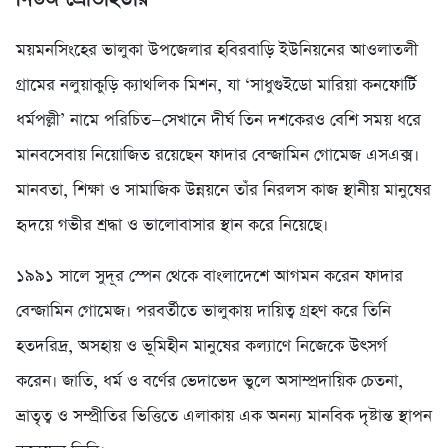
ময়মনসিংহের ভালুকা উপজেলার হবিরবাড়ি ইউনিয়নের আওলাতলী
গ্রামের নলুয়াকুড়ি ক্যাথলিক মিশন, যা ‘সাধুগুইডো মারিয়া কনফোর্টি
ধর্মপল্লী’ নামে পরিচিত—সেখানে দীর্ঘ তিন দশকেরও বেশি সময় ধরে
মানবসেবায় নিয়োজিত রয়েছেন ফাদার বেন্জামিন গোমেজ এসএক্স।
মানবতা, শিক্ষা ও সামাজিক উন্নয়নে তাঁর নিরলস কাজ স্থানীয় মানুষের
হৃদয়ে গভীর শ্রদ্ধা ও ভালোবাসার স্থান করে নিয়েছে।
১৯৯১ সালে সুদূর স্পেন থেকে বাংলাদেশে আগমন করেন ফাদার
বেন্জামিন গোমেজ। পরবর্তীতে ভালুকায় দায়িত্ব গ্রহণ করে তিনি
হতদরিদ্র, অসহায় ও ভূমিহীন মানুষের কল্যাণে নিজেকে উৎসর্গ
করেন। জাতি, ধর্ম ও বর্ণের ভেদাভেদ ভুলে অসাম্প্রদায়িক চেতনা,
ভ্রাতৃত্ব ও সম্প্রীতির ভিত্তিতে এলাকায় এক অনন্য মানবিক দৃষ্টান্ত স্থাপন